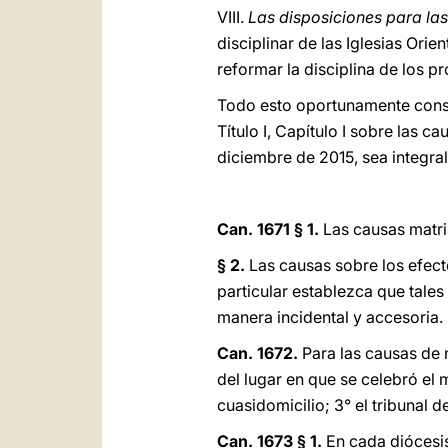
VIII.
Las disposiciones para las
disciplinar de las Iglesias Or
reformar la disciplina de los p
Todo esto oportunamente consid
Título I, Capítulo I sobre las c
diciembre de 2015, sea integra
Can. 1671 § 1.
Las causas matri
§ 2.
Las causas sobre los efecto
particular establezca que tales
manera incidental y accesoria.
Can. 1672.
Para las causas de 
del lugar en que se celebró el m
cuasidomicilio; 3° el tribunal 
Can. 1673 § 1.
En cada diócesis 