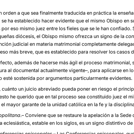
En orden a que sea finalmente traducida en práctica la enseña
 se ha establecido hacer evidente que el mismo Obispo en su 
 por eso mismo juez entre los fieles que se le han confiado. 
queñas diócesis, el Obispo mismo ofrezca un signo de la
con
nción judicial en materia matrimonial completamente delegada
eso más breve, que es establecido para resolver los casos d
efecto, además de hacerse más ágil el proceso matrimonial,
a al documental actualmente vigente–, para aplicarse en los
o esté sostenida por argumentos particularmente evidentes.
cuánto un juicio abreviado pueda poner en riesgo el principio
sto he querido que en tal proceso sea constituido juez el m
el mayor garante de la unidad católica en la fe y la disciplina
opolitana
.– Conviene que se restaure la apelación a la Sede 
 eclesiástica, estable en los siglos, es un signo distintivo de 
onferencias episcopales
.– Las Conferencias episcopales, qu