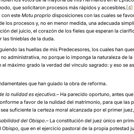
nodo, que solicitaron procesos más rápidos y accesibles.
[4]
r con este
Motu proprio
disposiciones con las cuales se favor
 de los procesos y, no en menor medida, una adecuada simpl
ción del juicio, el corazón de los fieles que esperan la clari
las tinieblas de la duda.
guiendo las huellas de mis Predecesores, los cuales han que
 y no administrativa, no porque lo imponga la naturaleza de l
en el máximo grado la verdad del vínculo sagrado: y eso se 
undamentales que han guiado la obra de reforma.
e la nulidad es ejecutiva.
– Ha parecido oportuno, antes que
onforme a favor de la nulidad del matrimonio, para que las 
sea suficiente la certeza moral alcanzada por el primer juez
nsabilidad del Obispo
.– La constitución del juez único en prim
l Obispo, que en el ejercicio pastoral de la propia potestad 