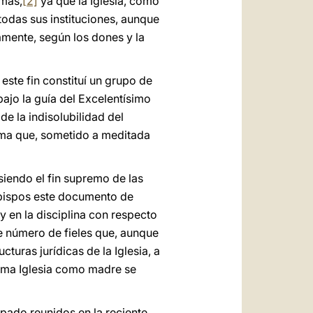
lmas,
[2]
ya que la Iglesia, como
 todas sus instituciones, aunque
amente, según los dones y la
este fin constituí un grupo de
bajo la guía del Excelentísimo
e la indisolubilidad del
rma que, sometido a meditada
siendo el fin supremo de las
 Obispos este documento de
 y en la disciplina con respecto
me número de fieles que, aunque
uras jurídicas de la Iglesia, a
misma Iglesia como madre se
pado reunidos en la reciente