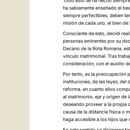
Todo esto se ha hecho siempre 
ha sabiamente enseñado el be
siempre perfectibles, deben ten
misión de cada uno, el bien de lo
Consciente de esto, decidí real
personas eminentes por su doctr
Decano de la Rota Romana, esbo
vínculo matrimonial. Tras tra
consideración, con el auxilio d
Por tanto, es la preocupación 
instituciones, de las leyes, d
reforma, en cuanto ellos compart
al matrimonio, eje y origen de 
deseando proveer a la propia co
causa de la distancia física o 
haga accesible a los hijos que
En este sentido se dirigieron 