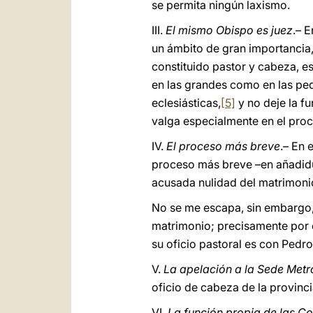
se permita ningún laxismo.
III.
El mismo Obispo es juez
.– 
un ámbito de gran importancia,
constituido pastor y cabeza, es
en las grandes como en las pe
eclesiásticas,
[5]
y no deje la fu
valga especialmente en el proc
IV.
El proceso más breve
.– En 
proceso más breve –en añadidur
acusada nulidad del matrimoni
No se me escapa, sin embargo, 
matrimonio; precisamente por e
su oficio pastoral es con Pedro 
V.
La apelación a la Sede Metr
oficio de cabeza de la provincia
VI.
La función propia de las C