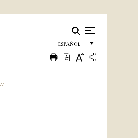
ESPAÑOL
FRANÇAIS
ENGLISH
ITALIANO
TW
PORTUGUÊS
ESPAÑOL
DEUTSCH
POLSKI