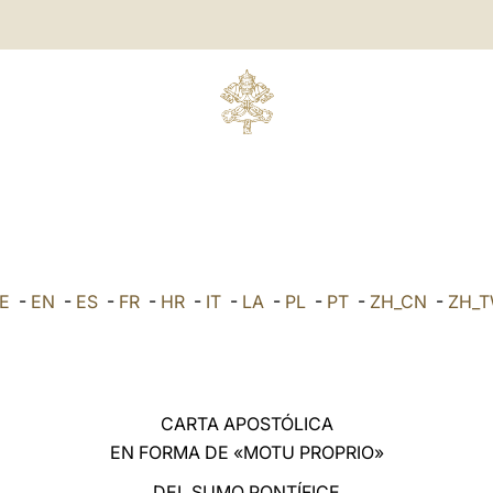
E
-
EN
-
ES
-
FR
-
HR
-
IT
-
LA
-
PL
-
PT
-
ZH_CN
-
ZH_
CARTA APOSTÓLICA
EN FORMA DE «MOTU PROPRIO»
DEL SUMO PONTÍFICE