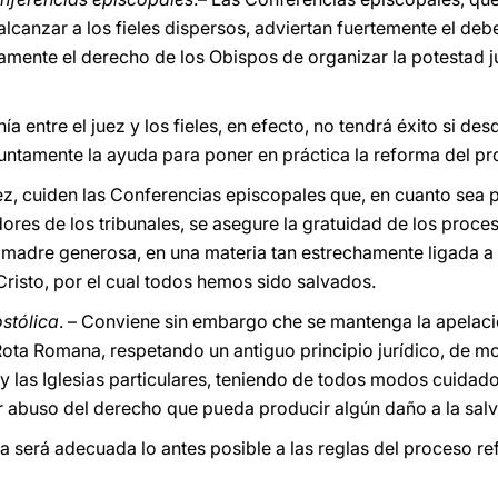
alcanzar a los fieles dispersos, adviertan fuertemente el deb
mente el derecho de los Obispos de organizar la potestad jud
ía entre el juez y los fieles, en efecto, no tendrá éxito si de
untamente la ayuda para poner en práctica la reforma del pr
z, cuiden las Conferencias episcopales que, en cuanto sea po
ores de los tribunales, se asegure la gratuidad de los proceso
madre generosa, en una materia tan estrechamente ligada a l
Cristo, por el cual todos hemos sido salvados.
stólica
. – Conviene sin embargo che se mantenga la apelació
 Rota Romana, respetando un antiguo principio jurídico, de m
y las Iglesias particulares, teniendo de todos modos cuidado 
er abuso del derecho que pueda producir algún daño a la salv
a será adecuada lo antes posible a las reglas del proceso re