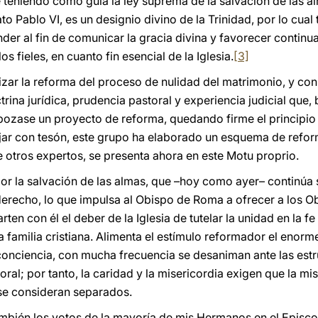
teniendo como guía la ley suprema de la salvación de las a
ato
Pablo VI, es un designio divino de la Trinidad, por lo cual
der al fin de comunicar la gracia divina y favorecer continu
s fieles, en cuanto fin esencial de la Iglesia.
[3]
izar la reforma del proceso de nulidad del matrimonio, y con 
ina jurídica, prudencia pastoral y experiencia judicial que, 
zase un proyecto de reforma, quedando firme el principio d
bajar con tesón, este grupo ha elaborado un esquema de refo
e otros expertos, se presenta ahora en este Motu proprio.
por la salvación de las almas, que –hoy como ayer– continúa 
el derecho, lo que impulsa al Obispo de Roma a ofrecer a los
en con él el deber de la Iglesia de tutelar la unidad en la fe
la familia cristiana. Alimenta el estímulo reformador el enor
nciencia, con mucha frecuencia se desaniman ante las estruct
moral; por tanto, la caridad y la misericordia exigen que la 
 se consideran separados.
también los votos de la mayoría de mis Hermanos en el Episco