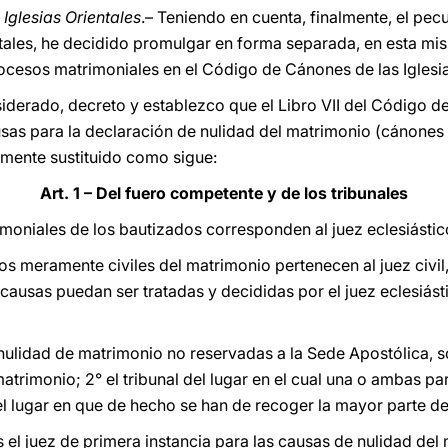
 Iglesias Orientales
.– Teniendo en cuenta, finalmente, el pec
ientales, he decidido promulgar en forma separada, en esta m
rocesos matrimoniales en el Código de Cánones de las Iglesia
erado, decreto y establezco que el Libro VII del Código de 
ausas para la declaración de nulidad del matrimonio (cánones 1
lmente sustituido como sigue:
Art. 1 – Del fuero competente y de los tribunales
moniales de los bautizados corresponden al juez eclesiástic
s meramente civiles del matrimonio pertenecen al juez civil,
 causas puedan ser tratadas y decididas por el juez eclesiás
nulidad de matrimonio no reservadas a la Sede Apostólica, so
atrimonio; 2° el tribunal del lugar en el cual una o ambas par
del lugar en que de hecho se han de recoger la mayor parte de
el juez de primera instancia para las causas de nulidad del 