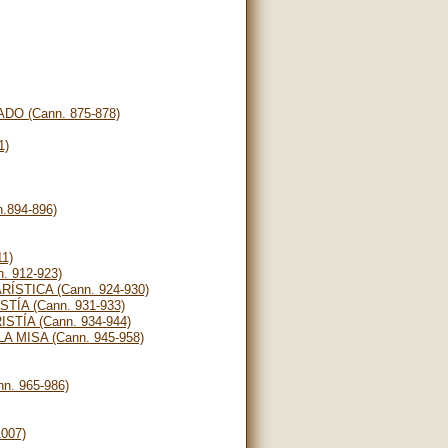
O (Cann. 875-878)
1)
894-896)
1)
. 912-923)
STICA (Cann. 924-930)
ÍA (Cann. 931-933)
TÍA (Cann. 934-944)
 MISA (Cann. 945-958)
. 965-986)
007)