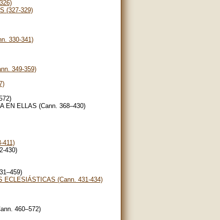
326)
 (327-329)
. 330-341)
n. 349-359)
7)
572)
 EN ELLAS (Cann. 368–430)
-411)
2-430)
31–459)
ECLESIÁSTICAS (Cann. 431-434)
nn. 460–572)