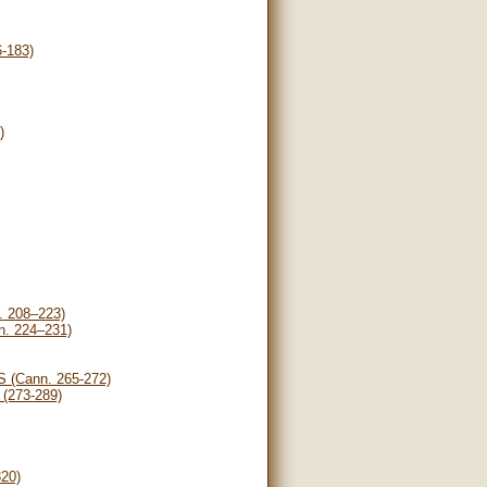
-183)
)
 208–223)
. 224–231)
(Cann. 265-272)
273-289)
20)