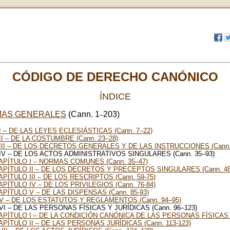
CÓDIGO DE DERECHO CANÓNICO
ÍNDICE
RMAS GENERALES
(Cann. 1
203)
–
I – DE LAS LEYES ECLESIÁSTICAS (Cann. 7–22)
II – DE LA COSTUMBRE (Cann. 23–28)
III – DE LOS DECRETOS GENERALES Y DE LAS INSTRUCCIONES (Cann.
IV – DE LOS ACTOS ADMINISTRATIVOS SINGULARES (Cann. 35–93)
APÍTULO I – NORMAS COMUNES (Cann. 35–47)
APÍTULO II – DE LOS DECRETOS Y PRECEPTOS SINGULARES (Cann. 48
APÍTULO III – DE LOS RESCRIPTOS (Cann. 59-75)
APÍTULO IV – DE LOS PRIVILEGIOS (Cann. 76-84)
APÍTULO V – DE LAS DISPENSAS (Cann. 85-93)
V – DE LOS ESTATUTOS Y REGLAMENTOS (Cann. 94–95)
VI – DE LAS PERSONAS FÍSICAS Y JURÍDICAS (Cann. 96–123)
APÍTULO I – DE LA CONDICIÓN CANÓNICA DE LAS PERSONAS FÍSICAS (C
APÍTULO II – DE LAS PERSONAS JURÍDICAS (Cann. 113-123)