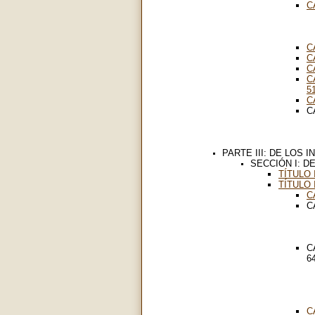
C
C
C
C
C
5
C
C
PARTE III: DE LOS
SECCIÓN I: D
TÍTULO
TÍTULO 
C
C
C
6
C