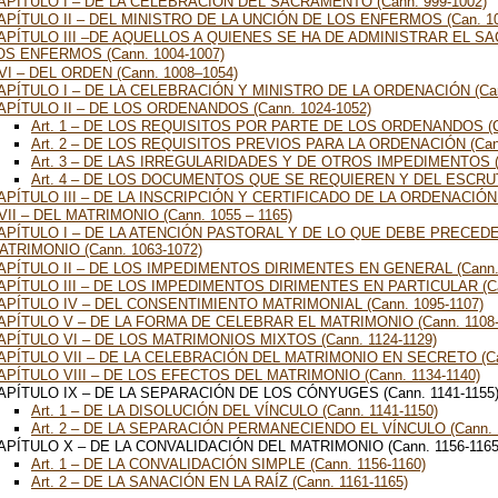
APÍTULO I – DE LA CELEBRACIÓN DEL SACRAMENTO (Cann. 999-1002)
APÍTULO II – DEL MINISTRO DE LA UNCIÓN DE LOS ENFERMOS (Can. 10
APÍTULO III –DE AQUELLOS A QUIENES SE HA DE ADMINISTRAR EL S
OS ENFERMOS (Cann. 1004-1007)
VI – DEL ORDEN (Cann. 1008–1054)
APÍTULO I – DE LA CELEBRACIÓN Y MINISTRO DE LA ORDENACIÓN (Can
APÍTULO II – DE LOS ORDENANDOS (Cann. 1024-1052)
Art. 1 – DE LOS REQUISITOS POR PARTE DE LOS ORDENANDOS (Ca
Art. 2 – DE LOS REQUISITOS PREVIOS PARA LA ORDENACIÓN (Cann
Art. 3 – DE LAS IRREGULARIDADES Y DE OTROS IMPEDIMENTOS (C
Art. 4 – DE LOS DOCUMENTOS QUE SE REQUIEREN Y DEL ESCRUTIN
APÍTULO III – DE LA INSCRIPCIÓN Y CERTIFICADO DE LA ORDENACIÓN 
VII – DEL MATRIMONIO (Cann. 1055 – 1165)
APÍTULO I – DE LA ATENCIÓN PASTORAL Y DE LO QUE DEBE PRECED
ATRIMONIO (Cann. 1063-1072)
APÍTULO II – DE LOS IMPEDIMENTOS DIRIMENTES EN GENERAL (Cann. 
APÍTULO III – DE LOS IMPEDIMENTOS DIRIMENTES EN PARTICULAR (Can
APÍTULO IV – DEL CONSENTIMIENTO MATRIMONIAL (Cann. 1095-1107)
APÍTULO V – DE LA FORMA DE CELEBRAR EL MATRIMONIO (Cann. 1108-
APÍTULO VI – DE LOS MATRIMONIOS MIXTOS (Cann. 1124-1129)
APÍTULO VII – DE LA CELEBRACIÓN DEL MATRIMONIO EN SECRETO (Can
APÍTULO VIII – DE LOS EFECTOS DEL MATRIMONIO (Cann. 1134-1140)
APÍTULO IX – DE LA SEPARACIÓN DE LOS CÓNYUGES (Cann. 1141-1155
Art. 1 – DE LA DISOLUCIÓN DEL VÍNCULO (Cann. 1141-1150)
Art. 2 – DE LA SEPARACIÓN PERMANECIENDO EL VÍNCULO (Cann. 1
APÍTULO X – DE LA CONVALIDACIÓN DEL MATRIMONIO (Cann. 1156-1165
Art. 1 – DE LA CONVALIDACIÓN SIMPLE (Cann. 1156-1160)
Art. 2 – DE LA SANACIÓN EN LA RAÍZ (Cann. 1161-1165)