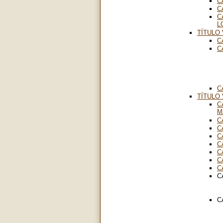
C
C
C
L
TÍTULO 
C
C
C
TÍTULO 
C
M
C
C
C
C
C
C
C
C
C