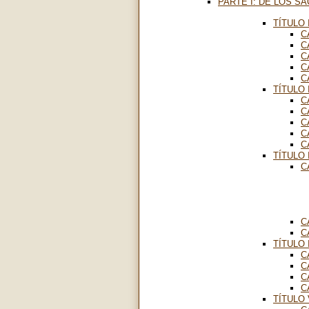
PARTE I: DE LOS 
TÍTULO 
C
C
C
C
C
TÍTULO 
C
C
C
C
C
TÍTULO 
C
C
C
TÍTULO 
C
C
C
C
TÍTULO 