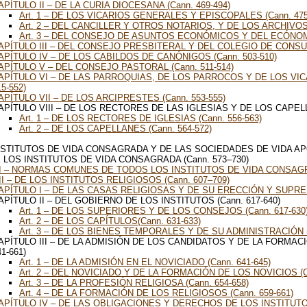
APÍTULO II – DE LA CURIA DIOCESANA (Cann. 469-494)
Art. 1 – DE LOS VICARIOS GENERALES Y EPISCOPALES (Cann. 475
Art. 2 – DEL CANCILLER Y OTROS NOTARIOS, Y DE LOS ARCHIVOS (
Art. 3 – DEL CONSEJO DE ASUNTOS ECONÓMICOS Y DEL ECÓNOMO
APÍTULO III – DEL CONSEJO PRESBITERAL Y DEL COLEGIO DE CONSUL
APÍTULO IV – DE LOS CABILDOS DE CANÓNIGOS (Cann. 503-510)
APÍTULO V – DEL CONSEJO PASTORAL (Cann. 511-514)
APÍTULO VI – DE LAS PARROQUIAS, DE LOS PARROCOS Y DE LOS VIC
15-552)
APÍTULO VII – DE LOS ARCIPRESTES (Cann. 553-555)
APÍTULO VIII – DE LOS RECTORES DE LAS IGLESIAS Y DE LOS CAPELLA
Art. 1 – DE LOS RECTORES DE IGLESIAS (Cann. 556-563)
Art. 2 – DE LOS CAPELLANES (Cann. 564-572)
 INSTITUTOS DE VIDA CONSAGRADA Y DE LAS SOCIEDADES DE VIDA AP
E LOS INSTITUTOS DE VIDA CONSAGRADA (Cann. 573–730)
 I – NORMAS COMUNES DE TODOS LOS INSTITUTOS DE VIDA CONSAGRA
II – DE LOS INSTITUTOS RELIGIOSOS (Cann. 607–709)
APÍTULO I – DE LAS CASAS RELIGIOSAS Y DE SU ERECCIÓN Y SUPRESI
APÍTULO II – DEL GOBIERNO DE LOS INSTITUTOS (Cann. 617-640)
Art. 1 – DE LOS SUPERIORES Y DE LOS CONSEJOS (Cann. 617-630
Art. 2 – DE LOS CAPÍTULOS(Cann. 631-633)
Art. 3 – DE LOS BIENES TEMPORALES Y DE SU ADMINISTRACIÓN (
APÍTULO III – DE LA ADMISIÓN DE LOS CANDIDATOS Y DE LA FORMAC
41-661)
Art. 1 – DE LA ADMISIÓN EN EL NOVICIADO (Cann. 641-645)
Art. 2 – DEL NOVICIADO Y DE LA FORMACIÓN DE LOS NOVICIOS (Ca
Art. 3 – DE LA PROFESIÓN RELIGIOSA (Cann. 654-658)
Art. 4 – DE LA FORMACIÓN DE LOS RELIGIOSOS (Cann. 659-661)
APÍTULO IV – DE LAS OBLIGACIONES Y DERECHOS DE LOS INSTITUT