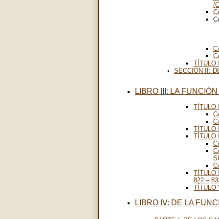
(
C
C
C
C
TÍTULO 
SECCIÓN II: 
LIBRO III: LA FUNCIÓ
TÍTULO 
C
C
TÍTULO 
TÍTULO 
C
C
S
C
TÍTULO
822 – 83
TÍTULO 
LIBRO IV: DE LA FUN