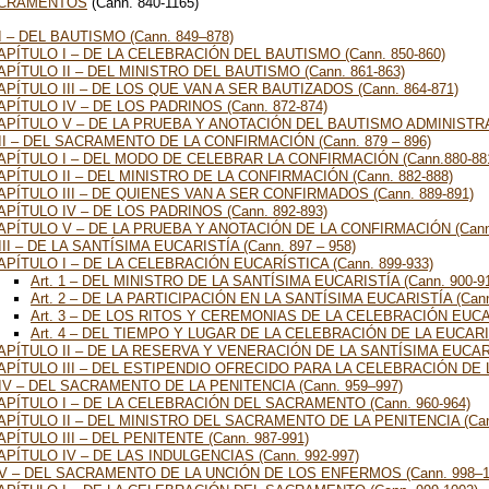
SACRAMENTOS
(Cann. 840-1165)
I – DEL BAUTISMO (Cann. 849–878)
APÍTULO I – DE LA CELEBRACIÓN DEL BAUTISMO (Cann. 850-860)
APÍTULO II – DEL MINISTRO DEL BAUTISMO (Cann. 861-863)
APÍTULO III – DE LOS QUE VAN A SER BAUTIZADOS (Cann. 864-871)
APÍTULO IV – DE LOS PADRINOS (Cann. 872-874)
APÍTULO V – DE LA PRUEBA Y ANOTACIÓN DEL BAUTISMO ADMINISTRAD
II – DEL SACRAMENTO DE LA CONFIRMACIÓN (Cann. 879 – 896)
APÍTULO I – DEL MODO DE CELEBRAR LA CONFIRMACIÓN (Cann.880-88
APÍTULO II – DEL MINISTRO DE LA CONFIRMACIÓN (Cann. 882-888)
APÍTULO III – DE QUIENES VAN A SER CONFIRMADOS (Cann. 889-891)
APÍTULO IV – DE LOS PADRINOS (Cann. 892-893)
APÍTULO V – DE LA PRUEBA Y ANOTACIÓN DE LA CONFIRMACIÓN (Cann.
III – DE LA SANTÍSIMA EUCARISTÍA (Cann. 897 – 958)
APÍTULO I – DE LA CELEBRACIÓN EUCARÍSTICA (Cann. 899-933)
Art. 1 – DEL MINISTRO DE LA SANTÍSIMA EUCARISTÍA (Cann. 900-91
Art. 2 – DE LA PARTICIPACIÓN EN LA SANTÍSIMA EUCARISTÍA (Cann
Art. 3 – DE LOS RITOS Y CEREMONIAS DE LA CELEBRACIÓN EUCARÍ
Art. 4 – DEL TIEMPO Y LUGAR DE LA CELEBRACIÓN DE LA EUCARIST
APÍTULO II – DE LA RESERVA Y VENERACIÓN DE LA SANTÍSIMA EUCARIS
APÍTULO III – DEL ESTIPENDIO OFRECIDO PARA LA CELEBRACIÓN DE LA
IV – DEL SACRAMENTO DE LA PENITENCIA (Cann. 959–997)
APÍTULO I – DE LA CELEBRACIÓN DEL SACRAMENTO (Cann. 960-964)
APÍTULO II – DEL MINISTRO DEL SACRAMENTO DE LA PENITENCIA (Cann
APÍTULO III – DEL PENITENTE (Cann. 987-991)
APÍTULO IV – DE LAS INDULGENCIAS (Cann. 992-997)
V – DEL SACRAMENTO DE LA UNCIÓN DE LOS ENFERMOS (Cann. 998–1