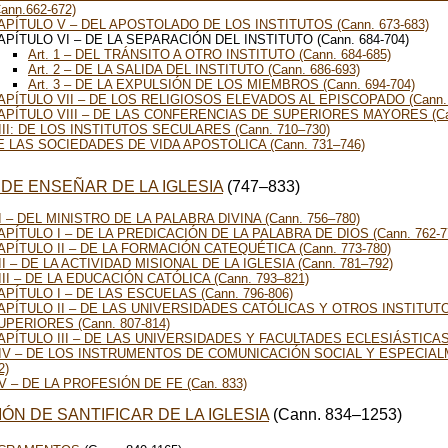
Cann.662-672)
APÍTULO V – DEL APOSTOLADO DE LOS INSTITUTOS (Cann. 673-683)
APÍTULO VI – DE LA SEPARACIÓN DEL INSTITUTO (Cann. 684-704)
Art. 1 – DEL TRÁNSITO A OTRO INSTITUTO (Cann. 684-685)
Art. 2 – DE LA SALIDA DEL INSTITUTO (Cann. 686-693)
Art. 3 – DE LA EXPULSIÓN DE LOS MIEMBROS (Cann. 694-704)
APÍTULO VII – DE LOS RELIGIOSOS ELEVADOS AL EPISCOPADO (Cann. 
APÍTULO VIII – DE LAS CONFERENCIAS DE SUPERIORES MAYORES (Can
III: DE LOS INSTITUTOS SECULARES (Cann. 710–730)
DE LAS SOCIEDADES DE VIDA APOSTOLICA (Cann. 731–746)
N DE ENSEÑAR DE LA IGLESIA
(747
–
833)
I – DEL MINISTRO DE LA PALABRA DIVINA (Cann. 756–780)
APÍTULO I – DE LA PREDICACIÓN DE LA PALABRA DE DIOS (Cann. 762-7
APÍTULO II – DE LA FORMACIÓN CATEQUÉTICA (Cann. 773-780)
II – DE LA ACTIVIDAD MISIONAL DE LA IGLESIA (Cann. 781–792)
III – DE LA EDUCACIÓN CATÓLICA (Cann. 793–821)
APÍTULO I – DE LAS ESCUELAS (Cann. 796-806)
APÍTULO II – DE LAS UNIVERSIDADES CATÓLICAS Y OTROS INSTITU
UPERIORES (Cann. 807-814)
APÍTULO III – DE LAS UNIVERSIDADES Y FACULTADES ECLESIÁSTICAS (
 IV – DE LOS INSTRUMENTOS DE COMUNICACIÓN SOCIAL Y ESPECIALM
2)
V – DE LA PROFESIÓN DE FE (Can. 833)
CIÓN DE SANTIFICAR DE LA IGLESIA
(Cann. 834–1253)