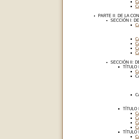
C
C
PARTE II: DE LA CO
SECCIÓN I: D
C
C
C
C
C
SECCIÓN II: 
TÍTULO 
C
C
C
TÍTULO 
C
C
C
C
TÍTULO 
C