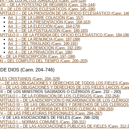
VII – DE LOS ACTOS JURÍDICOS (Cann. 124–128)
VIII – DE LA POTESTAD DE RÉGIMEN (Cann. 129–144)
IX – DE LOS OFICIOS ECLESIÁTICOS (Cann. 145–196)
APÍTULO I – DE LA PROVISIÓN DE UN OFICIO ECLESIÁSTICO (Cann. 146
Art. 1 – DE LA LIBRE COLACIÓN (Can. 157)
Art. 2 – DE LA PRESENTACIÓN (Cann. 158-163)
Art. 3 – DE LA ELECCIÓN (Cann. 164-179)
Art. 4 – DE LA POSTULACIÓN (Cann. 180-183)
APÍTULO II – DE LA PÉRDIDA DEL OFICIO ECLESIÁSTICO (Cann. 184-196
Art. 1 – DE LA RENUNCIA (Cann. 187-189)
Art. 2 – DEL TRASLADO (Cann. 190-191)
Art. 3 – DE LA REMOCIÓN (Cann. 192-195)
Art. 4 – DE LA PRIVACIÓN (Can. 196)
X – DE LA PRESCRIPCIÓN (Cann. 197–199)
XI – DEL CÓMPUTO DEL TIEMPO (Cann. 200–203)
 DE DIOS (Cann.
204
746)
–
LES CRISTIANOS (Cann. 204–329)
I – DE LAS OBLIGACIONES Y DERECHOS DE TODOS LOS FIELES (Cann.
II – DE LAS OBLIGACIONES Y DERECHOS DE LOS FIELES LAICOS (Cann
III – DE LOS MINISTROS SAGRADOS O CLÉRIGOS (Cann. 232 – 293)
APÍTULO I – DE LA FORMACIÓN DE LOS CLÉRIGOS (Cann. 232-264)
APÍTULO II – DE LA ADSCRIPCIÓN O INCARDINACIÓN DE LOS CLÉRIGOS 
APÍTULO III – DE LAS OBLIGACIONES Y DERECHOS DE LOS CLERIGOS (
APÍTULO IV – DE LA PÉRDIDA DEL ESTADO CLERICAL (290-293)
IV – DE LAS PRELATURAS PERSONALES (Cann. 294–297)
– V DE LAS ASOCIACIONES DE FIELES (Cann. 298–329)
APÍTULO I – NORMAS COMUNES (Cann. 298-311)
APÍTULO II – DE LAS ASOCIACIONES PUBLICAS DE FIELES (Cann. 312-3