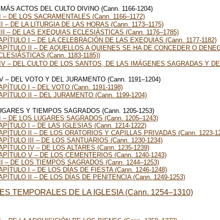
EMÁS ACTOS DEL CULTO DIVINO (Cann. 1166-1204)
I – DE LOS SACRAMENTALES (Cann. 1166–1172)
II – DE LA LITURGIA DE LAS HORAS (Cann. 1173–1175)
III – DE LAS EXEQUIAS ECLESIÁSTICAS (Cann. 1176–1785)
APÍTULO I – DE LA CELEBRACIÓN DE LAS EXEQUIAS (Cann. 1177-1182)
APÍTULO II – DE AQUELLOS A QUIENES SE HA DE CONCEDER O DENE
CLESIÁSTICAS (Cann. 1183-1185))
IV – DEL CULTO DE LOS SANTOS, DE LAS IMÁGENES SAGRADAS Y DE L
V – DEL VOTO Y DEL JURAMENTO (Cann. 1191–1204)
APÍTULO I – DEL VOTO (Cann. 1191-1198)
APÍTULO II – DEL JURAMENTO (Cann. 1199-1204)
LUGARES Y TIEMPOS SAGRADOS (Cann. 1205-1253)
I – DE LOS LUGARES SAGRADOS (Cann. 1205–1243)
APÍTULO I – DE LAS IGLESIAS (Cann. 1214-1222)
APÍTULO II – DE LOS ORATORIOS Y CAPILLAS PRIVADAS (Cann. 1223-12
APÍTULO III – DE LOS SANTUARIOS (Cann. 1230-1234)
APÍTULO IV – DE LOS ALTARES (Cann. 1235-1239)
APÍTULO V – DE LOS CEMENTERIOS (Cann. 1240-1243)
II – DE LOS TIEMPOS SAGRADOS (Cann. 1244–1253)
APÍTULO I – DE LOS DÍAS DE FIESTA (Cann. 1246-1248)
APÍTULO II – DE LOS DÍAS DE PENITENCIA (Cann. 1249-1253)
NES TEMPORALES DE LA IGLESIA (Cann. 1254–1310)