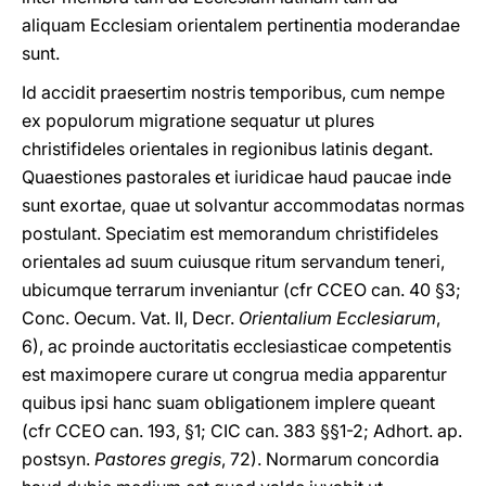
aliquam Ecclesiam orientalem pertinentia moderandae
sunt.
Id accidit praesertim nostris temporibus, cum nempe
ex populorum migratione sequatur ut plures
christifideles orientales in regionibus latinis degant.
Quaestiones pastorales et iuridicae haud paucae inde
sunt exortae, quae ut solvantur accommodatas normas
postulant. Speciatim est memorandum christifideles
orientales ad suum cuiusque ritum servandum teneri,
ubicumque terrarum inveniantur (cfr CCEO can. 40 §3;
Conc. Oecum. Vat. II, Decr.
Orientalium Ecclesiarum
,
6), ac proinde auctoritatis ecclesiasticae competentis
est maximopere curare ut congrua media apparentur
quibus ipsi hanc suam obligationem implere queant
(cfr CCEO can. 193, §1; CIC can. 383 §§1-2; Adhort. ap.
postsyn.
Pastores gregis
, 72). Normarum concordia