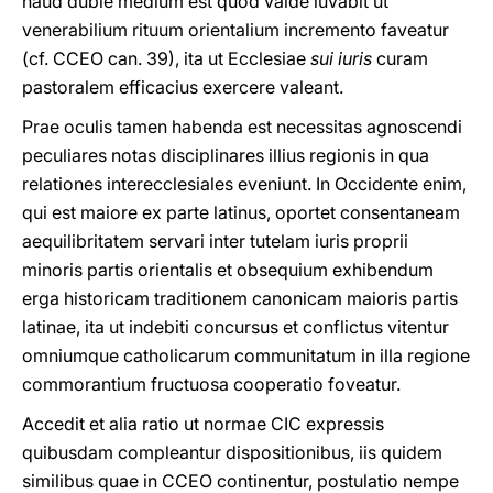
haud dubie medium est quod valde iuvabit ut
venerabilium rituum orientalium incremento faveatur
(cf. CCEO can. 39), ita ut Ecclesiae
sui iuris
curam
pastoralem efficacius exercere valeant.
Prae oculis tamen habenda est necessitas agnoscendi
peculiares notas disciplinares illius regionis in qua
relationes interecclesiales eveniunt. In Occidente enim,
qui est maiore ex parte latinus, oportet consentaneam
aequilibritatem servari inter tutelam iuris proprii
minoris partis orientalis et obsequium exhibendum
erga historicam traditionem canonicam maioris partis
latinae, ita ut indebiti concursus et conflictus vitentur
omniumque catholicarum communitatum in illa regione
commorantium fructuosa cooperatio foveatur.
Accedit et alia ratio ut normae CIC expressis
quibusdam compleantur dispositionibus, iis quidem
similibus quae in CCEO continentur, postulatio nempe