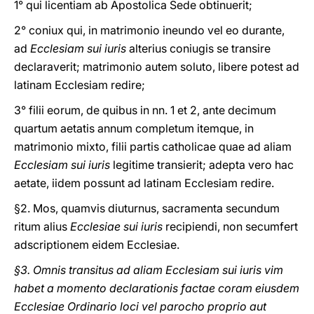
1° qui licentiam ab Apostolica Sede obtinuerit;
2° coniux qui, in matrimonio ineundo vel eo durante,
ad
Ecclesiam sui iuris
alterius coniugis se transire
declaraverit; matrimonio autem soluto, libere potest ad
latinam Ecclesiam redire;
3° filii eorum, de quibus in nn. 1 et 2, ante decimum
quartum aetatis annum completum itemque, in
matrimonio mixto, filii partis catholicae quae ad aliam
Ecclesiam sui iuris
legitime transierit; adepta vero hac
aetate, iidem possunt ad latinam Ecclesiam redire.
§2. Mos, quamvis diuturnus, sacramenta secundum
ritum alius
Ecclesiae sui iuris
recipiendi, non secumfert
adscriptionem eidem Ecclesiae.
§3. Omnis transitus ad aliam Ecclesiam sui iuris vim
habet a momento declarationis factae coram eiusdem
Ecclesiae Ordinario loci vel parocho proprio aut