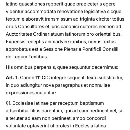
latino quaestiones repperit quae prae ceteris egere
videntur accommodata renovatione legislativa sicque
textum elaboravit transmissum ad triginta circiter totius
orbis Consultores et Iuris canonici cultores necnon ad
Auctoritates Ordinariatuum latinorum pro orientalibus.
Expensis receptis animadversionibus, novus textus
approbatus est a Sessione Plenaria Pontificii Consilii
de Legum Textibus.
His omnibus perpensis, quae sequuntur decernimus:
Art. 1.
Canon 111 CIC integre sequenti textu substituitur,
in quo adiungitur nova paragraphus et nonnullae
expressiones mutantur:
§1. Ecclesiae latinae per receptum baptismum
adscribitur filius parentum, qui ad eam pertinent vel, si
alteruter ad eam non pertineat, ambo concordi
voluntate optaverint ut proles in Ecclesia latina