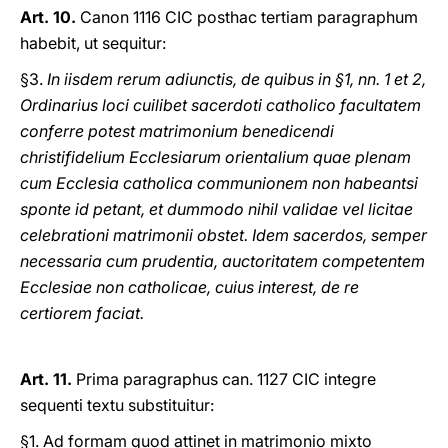
Art. 10.
Canon 1116 CIC posthac tertiam paragraphum
habebit, ut sequitur:
§3.
In iisdem rerum adiunctis, de quibus in §1, nn. 1 et 2,
Ordinarius loci cuilibet sacerdoti catholico facultatem
conferre potest matrimonium benedicendi
christifidelium Ecclesiarum orientalium quae plenam
cum Ecclesia catholica communionem non habeantsi
sponte id petant, et dummodo nihil validae vel licitae
celebrationi matrimonii obstet. Idem sacerdos, semper
necessaria cum prudentia, auctoritatem competentem
Ecclesiae non catholicae, cuius interest, de re
certiorem faciat.
Art. 11.
Prima paragraphus can. 1127 CIC integre
sequenti textu substituitur:
§1. Ad formam quod attinet in matrimonio mixto