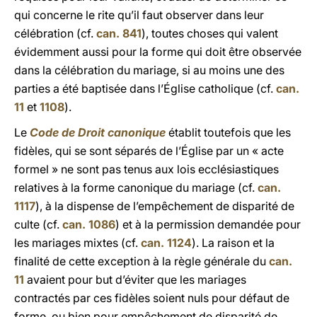
qui concerne le rite qu’il faut observer dans leur
célébration (cf.
can. 841
), toutes choses qui valent
évidemment aussi pour la forme qui doit être observée
dans la célébration du mariage, si au moins une des
parties a été baptisée dans l’Église catholique (cf.
can.
11
et
1108
).
Le
Code de Droit canonique
établit toutefois que les
fidèles, qui se sont séparés de l’Église par un « acte
formel » ne sont pas tenus aux lois ecclésiastiques
relatives à la forme canonique du mariage (cf.
can.
1117
), à la dispense de l’empêchement de disparité de
culte (cf.
can. 1086
) et à la permission demandée pour
les mariages mixtes (cf.
can. 1124
). La raison et la
finalité de cette exception à la règle générale du
can.
11
avaient pour but d’éviter que les mariages
contractés par ces fidèles soient nuls pour défaut de
forme, ou bien pour empêchement de disparité de