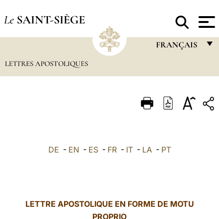
Le
SAINT-SIÈGE
FRANÇAIS
LETTRES APOSTOLIQUES
FRANÇAIS
ENGLISH
ITALIANO
PORTUGUÊS
ESPAÑOL
DE
-
EN
-
ES
-
FR
-
IT
-
LA
-
PT
DEUTSCH
POLSKI
العربيّة
LETTRE APOSTOLIQUE EN FORME DE MOTU
PROPRIO
中文