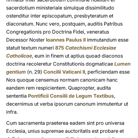
sacerdotium ministeriale simulque dissimilitudo
ostenditur inter episcopatum, presbyteratum et
diaconatum. Nunc vero, postquam, auditis Patribus
Congregationis pro Doctrina Fidei, veneratus
Decessor Noster
Ioannes Paulus II
immutandum esse
statuit textum numeri
875
Catechismi Ecclesiae
Catholicae
, eum in finem ut aptius quoad diaconos
doctrina recoleretur Constitutionis dogmaticae
Lumen
gentium
(n. 29)
Concilii Vaticani II
, perficiendam esse
Nos quoque censemus normam canonicam hanc
eandem rem respicientem. Quapropter, audita
sententia
Pontificii Consilii de Legum Textibus
,
decernimus ut verba ipsorum canonum immutentur ut
infra.
Cum sacramenta praeterea eadem sint pro universa
Ecclesia, unius supremae auctoritatis est probare et