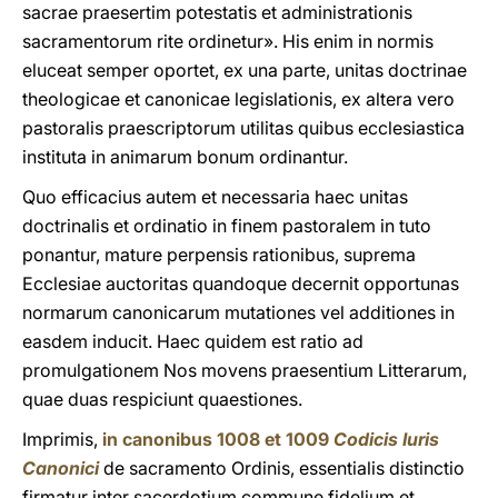
sacrae praesertim potestatis et administrationis
sacramentorum rite ordinetur». His enim in normis
eluceat semper oportet, ex una parte, unitas doctrinae
theologicae et canonicae legislationis, ex altera vero
pastoralis praescriptorum utilitas quibus ecclesiastica
instituta in animarum bonum ordinantur.
Quo efficacius autem et necessaria haec unitas
doctrinalis et ordinatio in finem pastoralem in tuto
ponantur, mature perpensis rationibus, suprema
Ecclesiae auctoritas quandoque decernit opportunas
normarum canonicarum mutationes vel additiones in
easdem inducit. Haec quidem est ratio ad
promulgationem Nos movens praesentium Litterarum,
quae duas respiciunt quaestiones.
Imprimis,
in canonibus 1008 et 1009
Codicis Iuris
Canonici
de sacramento Ordinis, essentialis distinctio
firmatur inter sacerdotium commune fidelium et