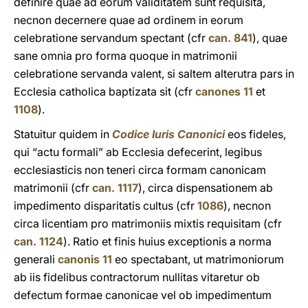
definire quae ad eorum validitatem sunt requisita,
necnon decernere quae ad ordinem in eorum
celebratione servandum spectant (cfr
can. 841
), quae
sane omnia pro forma quoque in matrimonii
celebratione servanda valent, si saltem alterutra pars in
Ecclesia catholica baptizata sit (cfr
canones 11
et
1108
).
Statuitur quidem in
Codice Iuris Canonici
eos fideles,
qui “actu formali” ab Ecclesia defecerint, legibus
ecclesiasticis non teneri circa formam canonicam
matrimonii (cfr
can. 1117
), circa dispensationem ab
impedimento disparitatis cultus (cfr
1086
), necnon
circa licentiam pro matrimoniis mixtis requisitam (cfr
can. 1124
). Ratio et finis huius exceptionis a norma
generali
canonis 11
eo spectabant, ut matrimoniorum
ab iis fidelibus contractorum nullitas vitaretur ob
defectum formae canonicae vel ob impedimentum