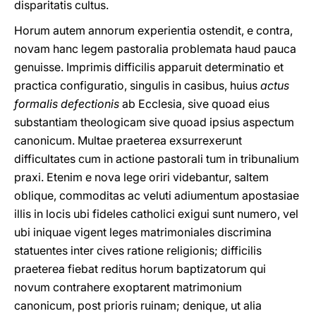
disparitatis cultus.
Horum autem annorum experientia ostendit, e contra,
novam hanc legem pastoralia problemata haud pauca
genuisse. Imprimis difficilis apparuit determinatio et
practica configuratio, singulis in casibus, huius
actus
formalis defectionis
ab Ecclesia, sive quoad eius
substantiam theologicam sive quoad ipsius aspectum
canonicum. Multae praeterea exsurrexerunt
difficultates cum in actione pastorali tum in tribunalium
praxi. Etenim e nova lege oriri videbantur, saltem
oblique, commoditas ac veluti adiumentum apostasiae
illis in locis ubi fideles catholici exigui sunt numero, vel
ubi iniquae vigent leges matrimoniales discrimina
statuentes inter cives ratione religionis; difficilis
praeterea fiebat reditus horum baptizatorum qui
novum contrahere exoptarent matrimonium
canonicum, post prioris ruinam; denique, ut alia