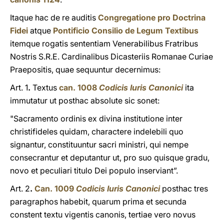
Itaque hac de re auditis
Congregatione pro Doctrina
Fidei
atque
Pontificio Consilio de Legum Textibus
itemque rogatis sententiam Venerabilibus Fratribus
Nostris S.R.E. Cardinalibus Dicasteriis Romanae Curiae
Praepositis, quae sequuntur decernimus:
Art. 1
.
Textus
can. 1008
Codicis Iuris Canonici
ita
immutatur ut posthac absolute sic sonet:
"Sacramento ordinis ex divina institutione inter
christifideles quidam, charactere indelebili quo
signantur, constituuntur sacri ministri, qui nempe
consecrantur et deputantur ut, pro suo quisque gradu,
novo et peculiari titulo Dei populo inserviant”.
Art. 2
.
Can. 1009
Codicis Iuris Canonici
posthac tres
paragraphos habebit, quarum prima et secunda
constent textu vigentis canonis, tertiae vero novus