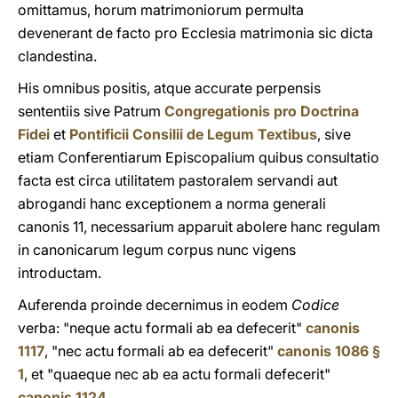
omittamus, horum matrimoniorum permulta
devenerant de facto pro Ecclesia matrimonia sic dicta
clandestina.
His omnibus positis, atque accurate perpensis
sententiis sive Patrum
Congregationis pro Doctrina
Fidei
et
Pontificii Consilii de Legum Textibus
, sive
etiam Conferentiarum Episcopalium quibus consultatio
facta est circa utilitatem pastoralem servandi aut
abrogandi hanc exceptionem a norma generali
canonis 11, necessarium apparuit abolere hanc regulam
in canonicarum legum corpus nunc vigens
introductam.
Auferenda proinde decernimus in eodem
Codice
verba: "neque actu formali ab ea defecerit"
canonis
1117
, "nec actu formali ab ea defecerit"
canonis 1086 §
1
, et "quaeque nec ab ea actu formali defecerit"
canonis 1124
.