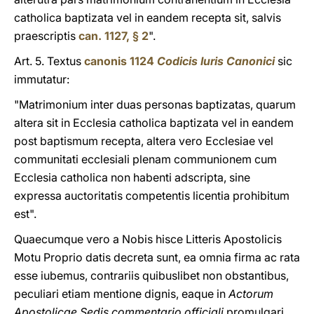
catholica baptizata vel in eandem recepta sit, salvis
praescriptis
can. 1127, § 2
".
Art. 5. Textus
canonis 1124
Codicis Iuris Canonici
sic
immutatur:
"Matrimonium inter duas personas baptizatas, quarum
altera sit in Ecclesia catholica baptizata vel in eandem
post baptismum recepta, altera vero Ecclesiae vel
communitati ecclesiali plenam communionem cum
Ecclesia catholica non habenti adscripta, sine
expressa auctoritatis competentis licentia prohibitum
est".
Quaecumque vero a Nobis hisce Litteris Apostolicis
Motu Proprio datis decreta sunt, ea omnia firma ac rata
esse iubemus, contrariis quibuslibet non obstantibus,
peculiari etiam mentione dignis, eaque in
Actorum
Apostolicae Sedis commentario officiali
promulgari