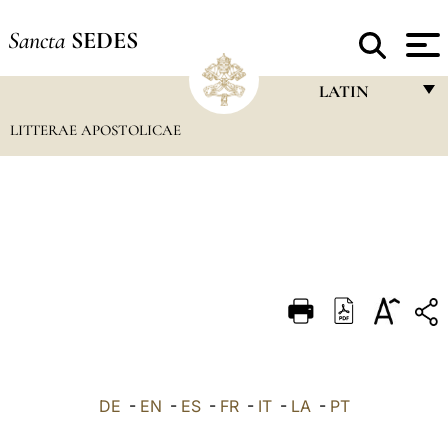
Sancta
SEDES
LATIN
LITTERAE APOSTOLICAE
FRANÇAIS
ENGLISH
ITALIANO
PORTUGUÊS
ESPAÑOL
DEUTSCH
POLSKI
العربيّة
DE
-
EN
-
ES
-
FR
-
IT
-
LA
-
PT
中文