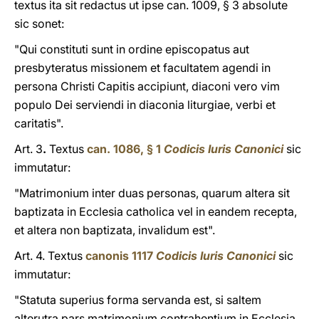
textus ita sit redactus ut ipse can. 1009, § 3 absolute
sic sonet:
"Qui constituti sunt in ordine episcopatus aut
presbyteratus missionem et facultatem agendi in
persona Christi Capitis accipiunt, diaconi vero vim
populo Dei serviendi in diaconia liturgiae, verbi et
caritatis".
Art. 3
.
Textus
can. 1086, § 1
Codicis Iuris Canonici
sic
immutatur:
"Matrimonium inter duas personas, quarum altera sit
baptizata in Ecclesia catholica vel in eandem recepta,
et altera non baptizata, invalidum est".
Art. 4. Textus
canonis 1117
Codicis Iuris Canonici
sic
immutatur:
"Statuta superius forma servanda est, si saltem
alterutra pars matrimonium contrahentium in Ecclesia