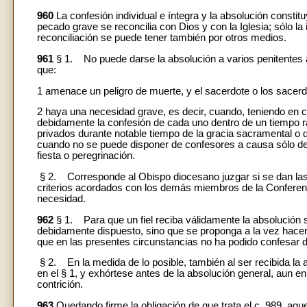
960
La confesión individual e íntegra y la absolución constit
pecado grave se reconcilia con Dios y con la Iglesia; sólo la
reconciliación se puede tener también por otros medios.
961
§ 1. No puede darse la absolución a varios penitentes a 
que:
1 amenace un peligro de muerte, y el sacerdote o los sacerd
2 haya una necesidad grave, es decir, cuando, teniendo en c
debidamente la confesión de cada uno dentro de un tiempo ra
privados durante notable tiempo de la gracia sacramental o 
cuando no se puede disponer de confesores a causa sólo de
fiesta o peregrinación.
§ 2. Corresponde al Obispo diocesano juzgar si se dan las c
criterios acordados con los demás miembros de la Conferenc
necesidad.
962
§ 1. Para que un fiel reciba válidamente la absolución s
debidamente dispuesto, sino que se proponga a la vez hacer
que en las presentes circunstancias no ha podido confesar
§ 2. En la medida de lo posible, también al ser recibida la a
en el § 1, y exhórtese antes de la absolución general, aun e
contrición.
963
Quedando firme la obligación de que trata el c. 989, aq