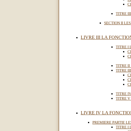
C
TITRE II
SECTION II LES
LIVRE III LA FONCTI
TITRE I 
C
C
TITRE II
TITRE II
C
C
C
TITRE I
TITRE V 
LIVRE IV LA FONCTION
PREMIERE PARTIE L
TITRE I 