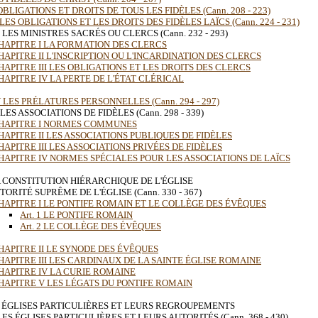
OBLIGATIONS ET DROITS DE TOUS LES FIDÈLES (Cann. 208 - 223)
 LES OBLIGATIONS ET LES DROITS DES FIDÈLES LAÏCS (Cann. 224 - 231)
I LES MINISTRES SACRÉS OU CLERCS (Cann. 232 - 293)
HAPITRE I LA FORMATION DES CLERCS
HAPITRE II L'INSCRIPTION OU L'INCARDINATION DES CLERCS
HAPITRE III LES OBLIGATIONS ET LES DROITS DES CLERCS
HAPITRE IV LA PERTE DE L'ÉTAT CLÉRICAL
V LES PRÉLATURES PERSONNELLES (Cann. 294 - 297)
LES ASSOCIATIONS DE FIDÈLES (Cann. 298 - 339)
HAPITRE I NORMES COMMUNES
HAPITRE II LES ASSOCIATIONS PUBLIQUES DE FIDÈLES
HAPITRE III LES ASSOCIATIONS PRIVÉES DE FIDÈLES
HAPITRE IV NORMES SPÉCIALES POUR LES ASSOCIATIONS DE LAÏCS
 CONSTITUTION HIÉRARCHIQUE DE L'ÉGLISE
TORITÉ SUPRÊME DE L'ÉGLISE (Cann. 330 - 367)
HAPITRE I LE PONTIFE ROMAIN ET LE COLLÈGE DES ÉVÊQUES
Art. 1 LE PONTIFE ROMAIN
Art. 2 LE COLLÈGE DES ÉVÊQUES
HAPITRE II LE SYNODE DES ÉVÊQUES
HAPITRE III LES CARDINAUX DE LA SAINTE ÉGLISE ROMAINE
HAPITRE IV LA CURIE ROMAINE
HAPITRE V LES LÉGATS DU PONTIFE ROMAIN
ES ÉGLISES PARTICULIÈRES ET LEURS REGROUPEMENTS
 LES ÉGLISES PARTICULIÈRES ET LEURS AUTORITÉS (Cann. 368 - 430)