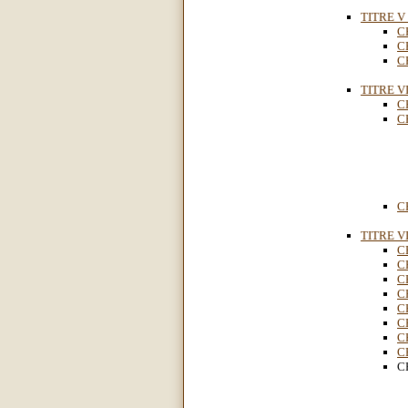
TITRE V
C
C
C
TITRE VI
C
C
C
TITRE VI
C
C
C
C
C
C
C
C
C