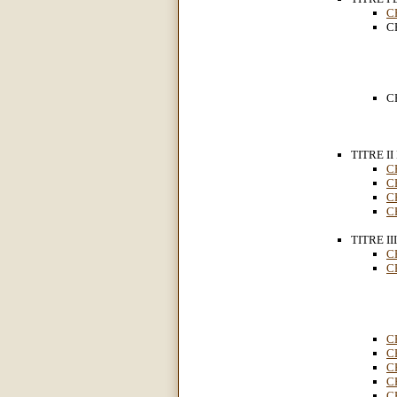
C
C
C
TITRE I
C
C
C
C
TITRE I
C
C
C
C
C
C
C