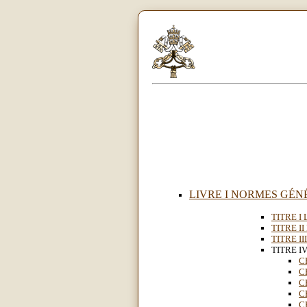
LIVRE I NORMES GÉNÉR
TITRE I 
TITRE II
TITRE I
TITRE I
C
C
C
C
C