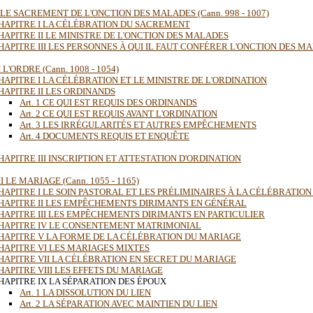
 LE SACREMENT DE L'ONCTION DES MALADES (Cann. 998 - 1007)
HAPITRE I LA CÉLÉBRATION DU SACREMENT
HAPITRE II LE MINISTRE DE L'ONCTION DES MALADES
HAPITRE III LES PERSONNES À QUI IL FAUT CONFÉRER L'ONCTION DES M
 L'ORDRE (Cann. 1008 - 1054)
HAPITRE I LA CÉLÉBRATION ET LE MINISTRE DE L'ORDINATION
HAPITRE II LES ORDINANDS
Art. 1 CE QUI EST REQUIS DES ORDINANDS
Art. 2 CE QUI EST REQUIS AVANT L'ORDINATION
Art. 3 LES IRRÉGULARITÉS ET AUTRES EMPÊCHEMENTS
Art. 4 DOCUMENTS REQUIS ET ENQUÊTE
HAPITRE III INSCRIPTION ET ATTESTATION D'ORDINATION
I LE MARIAGE (Cann. 1055 - 1165)
HAPITRE I LE SOIN PASTORAL ET LES PRÉLIMINAIRES À LA CÉLÉBRATIO
HAPITRE II LES EMPÊCHEMENTS DIRIMANTS EN GÉNÉRAL
HAPITRE III LES EMPÊCHEMENTS DIRIMANTS EN PARTICULIER
HAPITRE IV LE CONSENTEMENT MATRIMONIAL
HAPITRE V LA FORME DE LA CÉLÉBRATION DU MARIAGE
HAPITRE VI LES MARIAGES MIXTES
HAPITRE VII LA CÉLÉBRATION EN SECRET DU MARIAGE
HAPITRE VIII LES EFFETS DU MARIAGE
HAPITRE IX LA SÉPARATION DES ÉPOUX
Art. 1 LA DISSOLUTION DU LIEN
Art. 2 LA SÉPARATION AVEC MAINTIEN DU LIEN