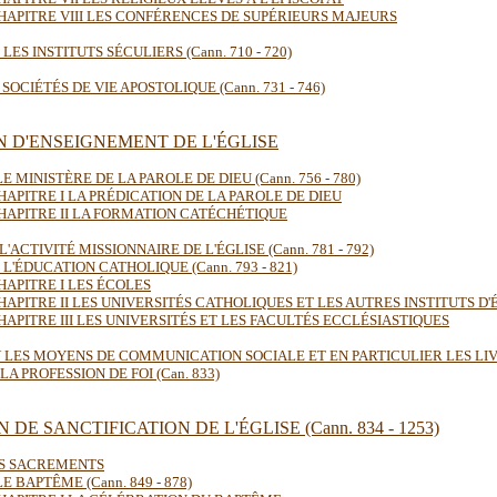
HAPITRE VIII LES CONFÉRENCES DE SUPÉRIEURS MAJEURS
I LES INSTITUTS SÉCULIERS (Cann. 710 - 720)
 SOCIÉTÉS DE VIE APOSTOLIQUE (Cann. 731 - 746)
ON D'ENSEIGNEMENT DE L'ÉGLISE
LE MINISTÈRE DE LA PAROLE DE DIEU (Cann. 756 - 780)
HAPITRE I LA PRÉDICATION DE LA PAROLE DE DIEU
HAPITRE II LA FORMATION CATÉCHÉTIQUE
 L'ACTIVITÉ MISSIONNAIRE DE L'ÉGLISE (Cann. 781 - 792)
I L'ÉDUCATION CATHOLIQUE (Cann. 793 - 821)
HAPITRE I LES ÉCOLES
HAPITRE II LES UNIVERSITÉS CATHOLIQUES ET LES AUTRES INSTITUTS D
HAPITRE III LES UNIVERSITÉS ET LES FACULTÉS ECCLÉSIASTIQUES
V LES MOYENS DE COMMUNICATION SOCIALE ET EN PARTICULIER LES LIVRES
LA PROFESSION DE FOI (Can. 833)
 DE SANCTIFICATION DE L'ÉGLISE (Cann. 834 - 1253)
ES SACREMENTS
LE BAPTÊME (Cann. 849 - 878)