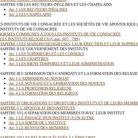
HAPITRE VIII LES RECTEURS D'ÉGLISES ET LES CHAPELAINS
Art. 1 LES RECTEURS D'ÉGLISES
Art. 2 LES CHAPELAINS
S INSTITUTS DE VIE CONSACRÉE ET LES SOCIÉTÉS DE VIE APOSTOLIQUE (Ca
 INSTITUTS DE VIE CONSACRÉE
 NORMES COMMUNES À TOUS LES INSTITUTS DE VIE CONSACRÉE
 LES INSTITUTS RELIGIEUX (Cann. 607 - 709)
HAPITRE I LES MAISONS RELIGIEUSES, LEUR ÉRECTION ET LEUR SUPPRE
HAPITRE II LE GOUVERNEMENT DES INSTITUTS
Art. 1 LES SUPÉRIEURS ET LES CONSEILS
Art. 2 LES CHAPITRES
Art. 3 LES BIENS TEMPORELS ET LEUR ADMINISTRATION
HAPITRE III L'ADMISSION DES CANDIDATS ET LA FORMATION DES RELIGI
Art. 1 L'ADMISSION AU NOVICIAT
Art. 2 LE NOVICIAT ET LA FORMATION DES NOVICES
Art. 3 LA PROFESSION RELIGIEUSE
Art. 4 LA FORMATION DES RELIGIEUX
HAPITRE IV OBLIGATIONS ET DROITS DES INSTITUTS ET DE LEURS MEMB
HAPITRE V L'APOSTOLAT DES INSTITUTS
HAPITRE VI LA SÉPARATION DES MEMBRES D'AVEC LEUR INSTITUT
Art. 1 LE PASSAGE D'UN INSTITUT À UN AUTRE
Art. 2 LA SORTIE DE L'INSTITUT
Art. 3 LE RENVOI DES MEMBRES
HAPITRE VII LES RELIGIEUX ÉLEVÉS À L'ÉPISCOPAT