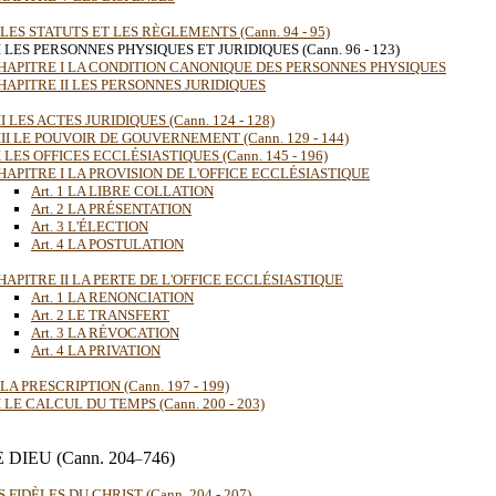
 LES STATUTS ET LES RÈGLEMENTS (Cann. 94 - 95)
I LES PERSONNES PHYSIQUES ET JURIDIQUES (Cann. 96 - 123)
HAPITRE I LA CONDITION CANONIQUE DES PERSONNES PHYSIQUES
HAPITRE II LES PERSONNES JURIDIQUES
I LES ACTES JURIDIQUES (Cann. 124 - 128)
III LE POUVOIR DE GOUVERNEMENT (Cann. 129 - 144)
 LES OFFICES ECCLÉSIASTIQUES (Cann. 145 - 196)
HAPITRE I LA PROVISION DE L'OFFICE ECCLÉSIASTIQUE
Art. 1 LA LIBRE COLLATION
Art. 2 LA PRÉSENTATION
Art. 3 L'ÉLECTION
Art. 4 LA POSTULATION
HAPITRE II LA PERTE DE L'OFFICE ECCLÉSIASTIQUE
Art. 1 LA RENONCIATION
Art. 2 LE TRANSFERT
Art. 3 LA RÉVOCATION
Art. 4 LA PRIVATION
LA PRESCRIPTION (Cann. 197 - 199)
 LE CALCUL DU TEMPS (Cann. 200 - 203)
E DIEU
(Cann. 204
746)
–
FIDÈLES DU CHRIST (Cann. 204 - 207)