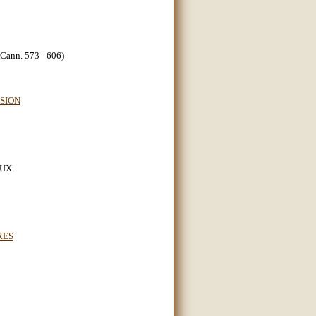
nn. 573 - 606)
SSION
EUX
RES