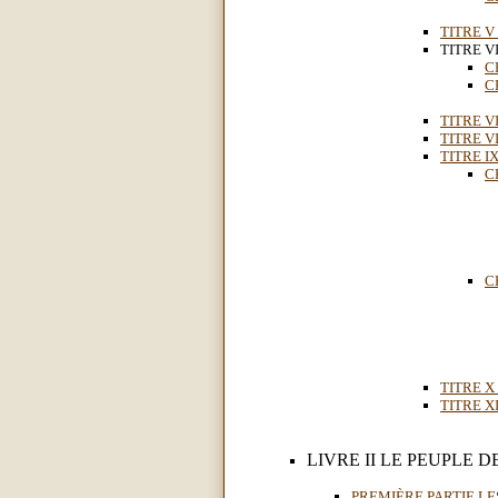
TITRE V
TITRE V
C
C
TITRE VI
TITRE V
TITRE IX
C
C
TITRE X 
TITRE XI
LIVRE II LE PEUPLE D
PREMIÈRE PARTIE LES 