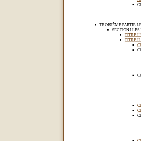
C
TROISIÈME PARTIE LE
SECTION I LES
TITRE I
TITRE II
C
C
C
C
C
C
C