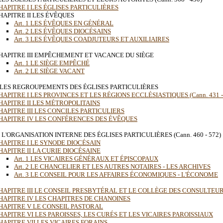
HAPITRE I LES ÉGLISES PARTICULIÈRES
HAPITRE II LES ÉVÊQUES
Art. 1 LES ÉVÊQUES EN GÉNÉRAL
Art. 2 LES ÉVÊQUES DIOCÉSAINS
Art. 3 LES ÉVÊQUES COADJUTEURS ET AUXILIAIRES
HAPITRE III EMPÊCHEMENT ET VACANCE DU SIÈGE
Art. 1 LE SIÈGE EMPÊCHÉ
Art. 2 LE SIÈGE VACANT
I LES REGROUPEMENTS DES ÉGLISES PARTICULIÈRES
HAPITRE I LES PROVINCES ET LES RÉGIONS ECCLÉSIASTIQUES (Cann. 431 -
HAPITRE II LES MÉTROPOLITAINS
HAPITRE III LES CONCILES PARTICULIERS
HAPITRE IV LES CONFÉRENCES DES ÉVÊQUES
II L'ORGANISATION INTERNE DES ÉGLISES PARTICULIÈRES (Cann. 460 - 572)
HAPITRE I LE SYNODE DIOCÉSAIN
HAPITRE II LA CURIE DIOCÉSAINE
Art. 1 LES VICAIRES GÉNÉRAUX ET ÉPISCOPAUX
Art. 2 LE CHANCELIER ET LES AUTRES NOTAIRES - LES ARCHIVES
Art. 3 LE CONSEIL POUR LES AFFAIRES ÉCONOMIQUES - L'ÉCONOME
HAPITRE III LE CONSEIL PRESBYTÉRAL ET LE COLLÈGE DES CONSULTEU
HAPITRE IV LES CHAPITRES DE CHANOINES
HAPITRE V LE CONSEIL PASTORAL
HAPITRE VI LES PAROISSES, LES CURÉS ET LES VICAIRES PAROISSIAUX
HAPITRE VII LES VICAIRES FORAINS