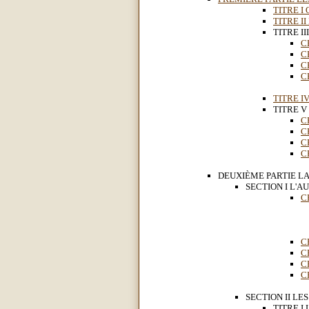
TITRE I 
TITRE II
TITRE II
C
C
C
C
TITRE I
TITRE V 
C
C
C
C
DEUXIÈME PARTIE LA
SECTION I L'AU
C
C
C
C
C
SECTION II L
TITRE I