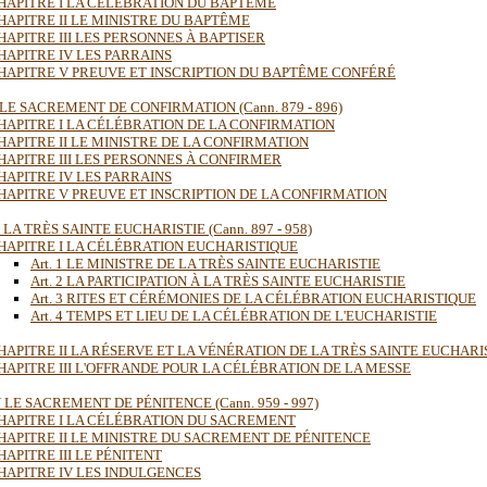
HAPITRE I LA CÉLÉBRATION DU BAPTÊME
HAPITRE II LE MINISTRE DU BAPTÊME
HAPITRE III LES PERSONNES À BAPTISER
HAPITRE IV LES PARRAINS
HAPITRE V PREUVE ET INSCRIPTION DU BAPTÊME CONFÉRÉ
I LE SACREMENT DE CONFIRMATION (Cann. 879 - 896)
HAPITRE I LA CÉLÉBRATION DE LA CONFIRMATION
HAPITRE II LE MINISTRE DE LA CONFIRMATION
HAPITRE III LES PERSONNES À CONFIRMER
HAPITRE IV LES PARRAINS
HAPITRE V PREUVE ET INSCRIPTION DE LA CONFIRMATION
I LA TRÈS SAINTE EUCHARISTIE (Cann. 897 - 958)
HAPITRE I LA CÉLÉBRATION EUCHARISTIQUE
Art. 1 LE MINISTRE DE LA TRÈS SAINTE EUCHARISTIE
Art. 2 LA PARTICIPATION À LA TRÈS SAINTE EUCHARISTIE
Art. 3 RITES ET CÉRÉMONIES DE LA CÉLÉBRATION EUCHARISTIQUE
Art. 4 TEMPS ET LIEU DE LA CÉLÉBRATION DE L'EUCHARISTIE
HAPITRE II LA RÉSERVE ET LA VÉNÉRATION DE LA TRÈS SAINTE EUCHARI
HAPITRE III L'OFFRANDE POUR LA CÉLÉBRATION DE LA MESSE
V LE SACREMENT DE PÉNITENCE (Cann. 959 - 997)
HAPITRE I LA CÉLÉBRATION DU SACREMENT
HAPITRE II LE MINISTRE DU SACREMENT DE PÉNITENCE
HAPITRE III LE PÉNITENT
HAPITRE IV LES INDULGENCES