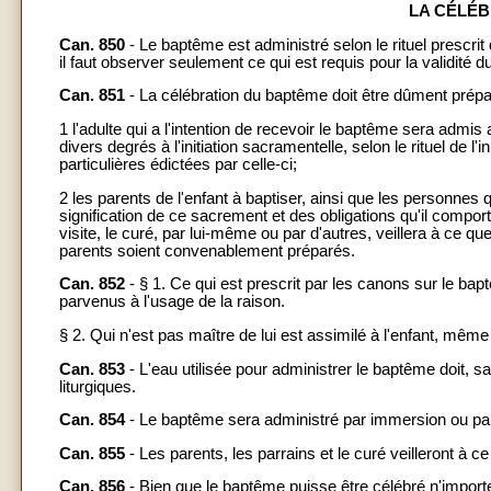
LA CÉLÉB
Can. 850
- Le baptême est administré selon le rituel prescrit
il faut observer seulement ce qui est requis pour la validité 
Can. 851
- La célébration du baptême doit être dûment prép
1 l'adulte qui a l'intention de recevoir le baptême sera admi
divers degrés à l'initiation sacramentelle, selon le rituel de l
particulières édictées par celle-ci;
2 les parents de l'enfant à baptiser, ainsi que les personnes
signification de ce sacrement et des obligations qu'il comport
visite, le curé, par lui-même ou par d'autres, veillera à ce q
parents soient convenablement préparés.
Can. 852
- § 1. Ce qui est prescrit par les canons sur le bap
parvenus à l'usage de la raison.
§ 2. Qui n'est pas maître de lui est assimilé à l'enfant, même
Can. 853
- L'eau utilisée pour administrer le baptême doit, s
liturgiques.
Can. 854
- Le baptême sera administré par immersion ou par
Can. 855
- Les parents, les parrains et le curé veilleront à
Can. 856
- Bien que le baptême puisse être célébré n'import