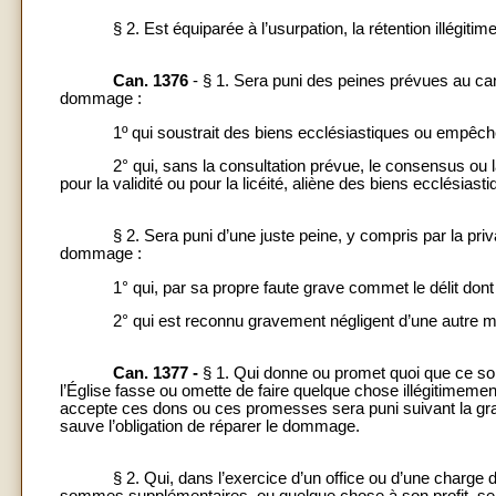
§ 2. Est équiparée à l’usurpation, la rétention illégitime d
Can. 1376
- § 1. Sera puni des peines prévues au can.
dommage :
1º qui soustrait des biens ecclésiastiques ou empêche d’
2° qui, sans la consultation prévue, le consensus ou la li
pour la validité ou pour la licéité, aliène des biens ecclésias
§ 2. Sera puni d’une juste peine, y compris par la privation
dommage :
1° qui, par sa propre faute grave commet le délit dont il 
2° qui est reconnu gravement négligent d’une autre maniè
Can. 1377 -
§ 1. Qui donne ou promet quoi que ce so
l’Église fasse ou omette de faire quelque chose illégitimemen
accepte ces dons ou ces promesses sera puni suivant la gravité
sauve l’obligation de réparer le dommage.
§ 2. Qui, dans l’exercice d’un office ou d’une charge de
sommes supplémentaires, ou quelque chose à son profit, ser