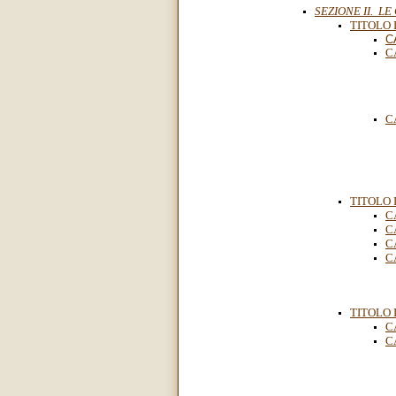
SEZIONE II. L
TITOLO 
C
C
C
TITOLO 
C
C
C
C
TITOLO 
C
C