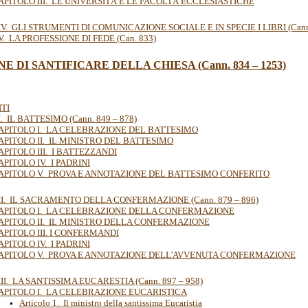
APITOLO III. LE UNIVERSITÀ E LE FACOLTÀ ECCLESIASTICHE
IV. GLI STRUMENTI DI COMUNICAZIONE SOCIALE E IN SPECIE I LIBRI (Cann.
. LA PROFESSIONE DI FEDE (Can. 833)
NE DI SANTIFICARE DELLA CHIESA (Cann. 834
–
1253)
NTI
. IL BATTESIMO (Cann. 849 – 878)
APITOLO I. LA CELEBRAZIONE DEL BATTESIMO
APITOLO II. IL MINISTRO DEL BATTESIMO
APITOLO III. I BATTEZZANDI
APITOLO IV. I PADRINI
APITOLO V. PROVA E ANNOTAZIONE DEL BATTESIMO CONFERITO
II. IL SACRAMENTO DELLA CONFERMAZIONE (Cann. 879 – 896)
APITOLO I. LA CELEBRAZIONE DELLA CONFERMAZIONE
APITOLO II. IL MINISTRO DELLA CONFERMAZIONE
APITOLO III. I CONFERMANDI
APITOLO IV. I PADRINI
APITOLO V. PROVA E ANNOTAZIONE DELL'AVVENUTA CONFERMAZIONE
II. LA SANTISSIMA EUCARESTIA (Cann. 897 – 958)
APITOLO I. LA CELEBRAZIONE EUCARISTICA
Articolo 1. Il ministro della santissima Eucaristia