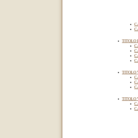
C
C
TITOLO 
C
C
C
C
TITOLO 
C
C
C
TITOLO V
C
C