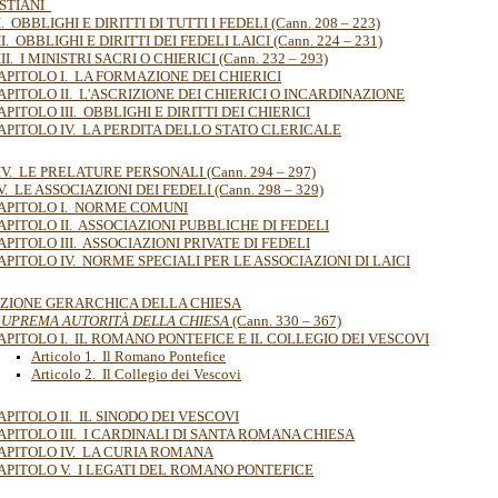
ISTIANI
. OBBLIGHI E DIRITTI DI TUTTI I FEDELI (Cann. 208 – 223)
I. OBBLIGHI E DIRITTI DEI FEDELI LAICI (Cann. 224 – 231)
II. I MINISTRI SACRI O CHIERICI (Cann. 232 – 293)
APITOLO I. LA FORMAZIONE DEI CHIERICI
APITOLO II. L'ASCRIZIONE DEI CHIERICI O INCARDINAZIONE
APITOLO III. OBBLIGHI E DIRITTI DEI CHIERICI
APITOLO IV. LA PERDITA DELLO STATO CLERICALE
IV. LE PRELATURE PERSONALI (Cann. 294 – 297)
. LE ASSOCIAZIONI DEI FEDELI (Cann. 298 – 329)
APITOLO I. NORME COMUNI
APITOLO II. ASSOCIAZIONI PUBBLICHE DI FEDELI
APITOLO III. ASSOCIAZIONI PRIVATE DI FEDELI
APITOLO IV. NORME SPECIALI PER LE ASSOCIAZIONI DI LAICI
TUZIONE GERARCHICA DELLA CHIESA
 SUPREMA AUTORITÀ DELLA CHIESA
(Cann. 330 – 367)
APITOLO I. IL ROMANO PONTEFICE E IL COLLEGIO DEI VESCOVI
Articolo 1. Il Romano Pontefice
Articolo 2. Il Collegio dei Vescovi
APITOLO II. IL SINODO DEI VESCOVI
APITOLO III. I CARDINALI DI SANTA ROMANA CHIESA
APITOLO IV. LA CURIA ROMANA
APITOLO V. I LEGATI DEL ROMANO PONTEFICE