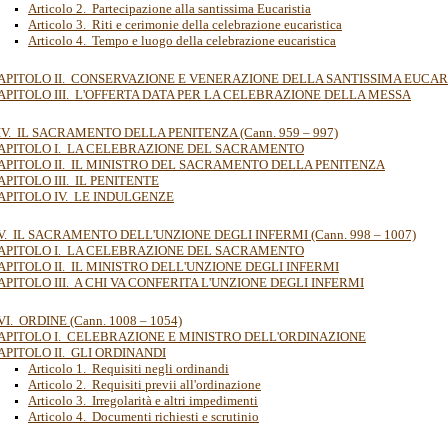
Articolo 2. Partecipazione alla santissima Eucaristia
Articolo 3. Riti e cerimonie della celebrazione eucaristica
Articolo 4. Tempo e luogo della celebrazione eucaristica
APITOLO II. CONSERVAZIONE E VENERAZIONE DELLA SANTISSIMA EUCAR
APITOLO III. L'OFFERTA DATA PER LA CELEBRAZIONE DELLA MESSA
IV. IL SACRAMENTO DELLA PENITENZA (Cann. 959 – 997)
APITOLO I. LA CELEBRAZIONE DEL SACRAMENTO
APITOLO II. IL MINISTRO DEL SACRAMENTO DELLA PENITENZA
APITOLO III. IL PENITENTE
APITOLO IV. LE INDULGENZE
V. IL SACRAMENTO DELL'UNZIONE DEGLI INFERMI (Cann. 998 – 1007)
APITOLO I. LA CELEBRAZIONE DEL SACRAMENTO
APITOLO II. IL MINISTRO DELL'UNZIONE DEGLI INFERMI
APITOLO III. A CHI VA CONFERITA L'UNZIONE DEGLI INFERMI
I. ORDINE (Cann. 1008 – 1054)
APITOLO I. CELEBRAZIONE E MINISTRO DELL'ORDINAZIONE
APITOLO II. GLI ORDINANDI
Articolo 1. Requisiti negli ordinandi
Articolo 2. Requisiti previi all'ordinazione
Articolo 3. Irregolarità e altri impedimenti
Articolo 4. Documenti richiesti e scrutinio