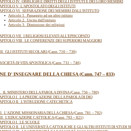
APITOLO IV. OBBLIGHI E DIRITTI DEGLI ISTITUTI E DEI LORO MEMBRI
APITOLO V. L'APOSTOLATO DEGLI ISTITUTI
APITOLO VI. SEPARAZIONE DEI MEMBRI DALL'ISTITUTO
Articolo 1. Passaggio ad un altro istituto
Articolo 2. Uscita dall'istituto
Articolo 3. Dimissione dei religiosi
APITOLO VII. I RELIGIOSI ELEVATI ALL'EPISCOPATO
APITOLO VIII. LE CONFERENZE DEI SUPERIORI MAGGIORI
II. GLI ISTITUTI SECOLARI (Cann. 710 – 730)
 SOCIETÀ DI VITA APOSTOLICA
(Cann. 731 – 746)
NE D' INSEGNARE DELLA CHIESA (Cann. 747 – 833)
. IL MINISTERO DELLA PAROLA DIVINA (Cann. 756 – 780)
APITOLO I. LA PREDICAZIONE DELLA PAROLA DI DIO
APITOLO II. L'ISTRUZIONE CATECHETICA
I. L'AZIONE MISSIONARIA DELLA CHIESA (Cann. 781 – 792)
II. L'EDUCAZIONE CATTOLICA (Cann. 793 – 821)
APITOLO I. LE SCUOLE
APITOLO II. LE UNIVERSITÀ CATTOLICHE E GLI ALTRI ISTITUTI DI STUDI 