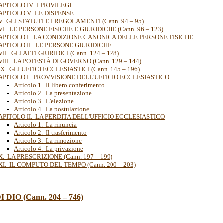
APITOLO IV. I PRIVILEGI
APITOLO V. LE DISPENSE
. GLI STATUTI E I REGOLAMENTI (Cann. 94 – 95)
I. LE PERSONE FISICHE E GIURIDICHE (Cann. 96 – 123)
APITOLO I. LA CONDIZIONE CANONICA DELLE PERSONE FISICHE
APITOLO II. LE PERSONE GIURIDICHE
II. GLI ATTI GIURIDICI (Cann. 124 – 128)
III. LA POTESTÀ DI GOVERNO (Cann. 129 – 144)
X. GLI UFFICI ECCLESIASTICI (Cann. 145 – 196)
APITOLO I. PROVVISIONE DELL'UFFICIO ECCLESIASTICO
Articolo 1. Il libero conferimento
Articolo 2. La presentazione
Articolo 3. L'elezione
Articolo 4. La postulazione
APITOLO II. LA PERDITA DELL'UFFICIO ECCLESIASTICO
Articolo 1. La rinuncia
Articolo 2. Il trasferimento
Articolo 3. La rimozione
Articolo 4. La privazione
. LA PRESCRIZIONE (Cann. 197 – 199)
XI. IL COMPUTO DEL TEMPO (Cann. 200 – 203)
I DIO (Cann. 204
–
746)