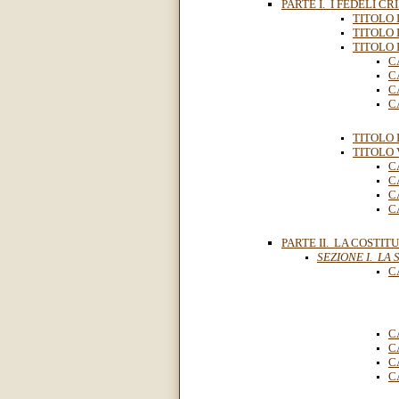
PARTE I. I FEDELI CR
TITOLO I
TITOLO I
TITOLO I
C
C
C
C
TITOLO 
TITOLO V
C
C
C
C
PARTE II. LA COSTI
SEZIONE I. LA
C
C
C
C
C