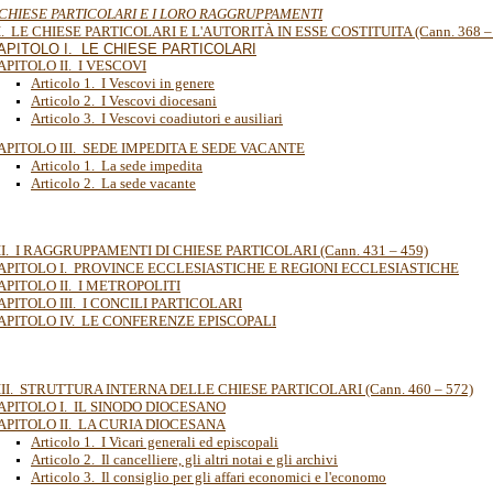
E CHIESE PARTICOLARI E I LORO RAGGRUPPAMENTI
I. LE CHIESE PARTICOLARI E L'AUTORITÀ IN ESSE COSTITUITA (Cann. 368 –
APITOLO I. LE CHIESE PARTICOLARI
APITOLO II. I VESCOVI
Articolo 1. I Vescovi in genere
Articolo 2. I Vescovi diocesani
Articolo 3. I Vescovi coadiutori e ausiliari
APITOLO III. SEDE IMPEDITA E SEDE VACANTE
Articolo 1. La sede impedita
Articolo 2. La sede vacante
II. I RAGGRUPPAMENTI DI CHIESE PARTICOLARI (Cann. 431 – 459)
APITOLO I. PROVINCE ECCLESIASTICHE E REGIONI ECCLESIASTICHE
APITOLO II. I METROPOLITI
APITOLO III. I CONCILI PARTICOLARI
APITOLO IV. LE CONFERENZE EPISCOPALI
III. STRUTTURA INTERNA DELLE CHIESE PARTICOLARI (Cann. 460 – 572)
APITOLO I. IL SINODO DIOCESANO
APITOLO II. LA CURIA DIOCESANA
Articolo 1. I Vicari generali ed episcopali
Articolo 2. Il cancelliere, gli altri notai e gli archivi
Articolo 3. Il consiglio per gli affari economici e l'economo