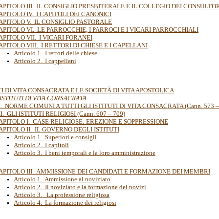
APITOLO III. IL CONSIGLIO PRESBITERALE E IL COLLEGIO DEI CONSULTO
APITOLO IV. I CAPITOLI DEI CANONICI
APITOLO V. IL CONSIGLIO PASTORALE
APITOLO VI. LE PARROCCHIE, I PARROCI E I VICARI PARROCCHIALI
APITOLO VII. I VICARI FORANEI
APITOLO VIII. I RETTORI DI CHIESE E I CAPELLANI
Articolo 1. I rettori delle chiese
Articolo 2. I cappellani
UTI DI VITA CONSACRATA E LE SOCIETÀ DI VITA APOSTOLICA
 ISTITUTI DI VITA CONSACRATA
I. NORME COMUNI A TUTTI GLI ISTITUTI DI VITA CONSACRATA (Cann. 573 –
I. GLI ISTITUTI RELIGIOSI (Cann. 607 – 709)
APITOLO I. CASE RELIGIOSE: EREZIONE E SOPPRESSIONE
APITOLO II. IL GOVERNO DEGLI ISTITUTI
Articolo 1. Superiori e consigli
Articolo 2. I capitoli
Articolo 3. I beni temporali e la loro amministrazione
APITOLO III. AMMISSIONE DEI CANDIDATI E FORMAZIONE DEI MEMBRI
Articolo 1. Ammissione al noviziato
Articolo 2. Il noviziato e la formazione dei novizi
Articolo 3. La professione religiosa
Articolo 4. La formazione dei religiosi