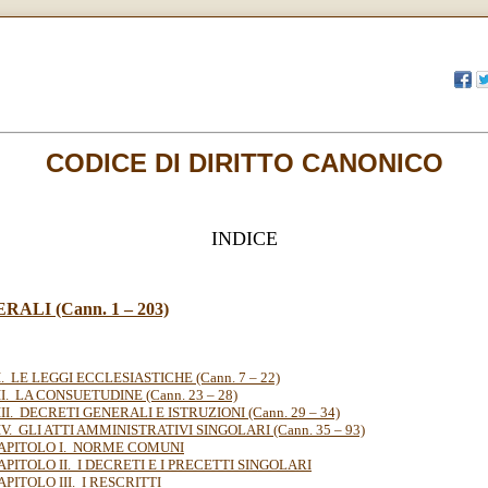
CODICE DI DIRITTO CANONICO
INDICE
ALI (Cann. 1 – 203)
. LE LEGGI ECCLESIASTICHE (Cann. 7 – 22)
I. LA CONSUETUDINE (Cann. 23 – 28)
II. DECRETI GENERALI E ISTRUZIONI (Cann. 29 – 34)
V. GLI ATTI AMMINISTRATIVI SINGOLARI (Cann. 35 – 93)
APITOLO I. NORME COMUNI
APITOLO II. I DECRETI E I PRECETTI SINGOLARI
APITOLO III. I RESCRITTI