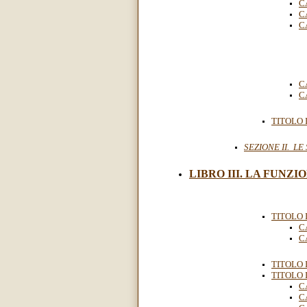
C
C
C
C
C
TITOLO I
SEZIONE II. LE
LIBRO III. LA FUNZIO
TITOLO I
C
C
TITOLO I
TITOLO I
C
C