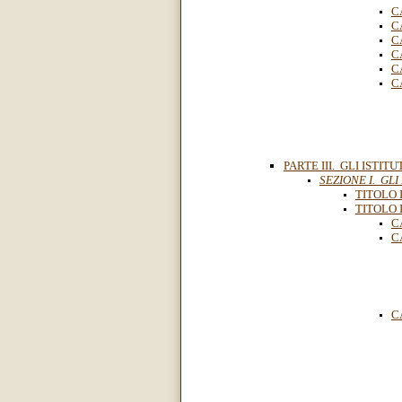
C
C
C
C
C
C
PARTE III. GLI ISTIT
SEZIONE I. GLI
TITOLO 
TITOLO I
C
C
C