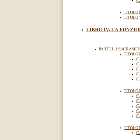
C
TITOLO 
TITOLO V
LIBRO IV. LA FUNZIO
PARTE I. I SACRAME
TITOLO I
C
C
C
C
C
TITOLO 
C
C
C
C
C
TITOLO I
C