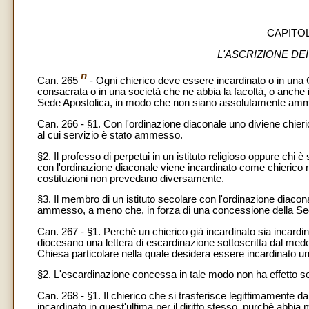
CAPITOLO
L'ASCRIZIONE DE
n
Can. 265
- Ogni chierico deve essere incardinato o in una Ch
consacrata o in una società che ne abbia la facoltà, o anche i
Sede Apostolica, in modo che non siano assolutamente ammess
Can. 266 - §1. Con l'ordinazione diaconale uno diviene chieric
al cui servizio è stato ammesso.
§2. Il professo di perpetui in un istituto religioso oppure chi è
con l'ordinazione diaconale viene incardinato come chierico ne
costituzioni non prevedano diversamente.
§3
. Il membro di un istituto secolare con l'ordinazione diacona
ammesso, a meno che, in forza di una concessione della Sede 
Can. 267 - §1. Perché un chierico già incardinato sia incardi
diocesano una lettera di escardinazione sottoscritta dal me
Chiesa particolare nella quale desidera essere incardinato un
§2. L'escardinazione concessa in tale modo non ha effetto se n
Can. 268 - §1. Il chierico che si trasferisce legittimamente da
incardinato in quest'ultima per il diritto stesso, purché abbia