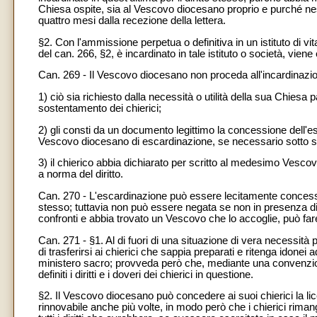
Chiesa ospite, sia al Vescovo diocesano proprio e purché nes
quattro mesi dalla recezione della lettera.
§2. Con l'ammissione perpetua o definitiva in un istituto di vi
del can. 266, §2, è incardinato in tale istituto o società, vien
Can. 269 - Il Vescovo diocesano non proceda all'incardinazi
1) ciò sia richiesto dalla necessità o utilità della sua Chiesa pa
sostentamento dei chierici;
2) gli consti da un documento legittimo la concessione dell'e
Vescovo diocesano di escardinazione, se necessario sotto segr
3) il chierico abbia dichiarato per scritto al medesimo Vesco
a norma del diritto.
Can. 270 - L'escardinazione può essere lecitamente concessa sol
stesso; tuttavia non può essere negata se non in presenza di 
confronti e abbia trovato un Vescovo che lo accoglie, può far
Can. 271 - §1. Al di fuori di una situazione di vera necessità
di trasferirsi ai chierici che sappia preparati e ritenga idonei a
ministero sacro; provveda però che, mediante una convenzion
definiti i diritti e i doveri dei chierici in questione.
§2. Il Vescovo diocesano può concedere ai suoi chierici la lic
rinnovabile anche più volte, in modo però che i chierici riman