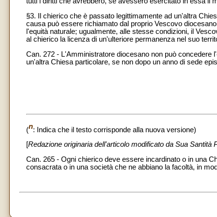
tutti i diritti che avrebbero, se avessero esercitato in essa il 
§3. Il chierico che è passato legittimamente ad un'altra Chies
causa può essere richiamato dal proprio Vescovo diocesano, p
l'equità naturale; ugualmente, alle stesse condizioni, il Vesc
al chierico la licenza di un'ulteriore permanenza nel suo territ
Can. 272 - L'Amministratore diocesano non può concedere l'esc
un'altra Chiesa particolare, se non dopo un anno di sede epis
n
(
: Indica che il testo corrisponde alla nuova versione)
[
Redazione originaria dell'articolo modificato da Sua Santit
Can. 265 - Ogni chierico deve essere incardinato o in una Chie
consacrata o in una società che ne abbiano la facoltà, in mo