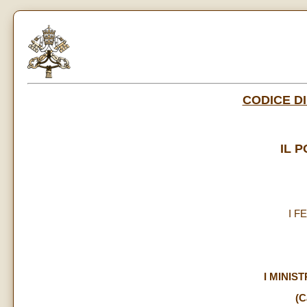
CODICE DI
IL 
I F
I MINIST
(C