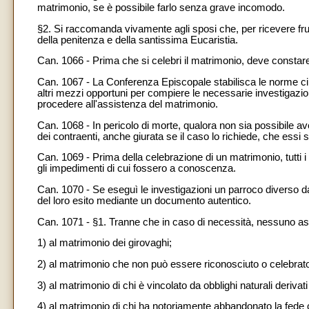
matrimonio, se è possibile farlo senza grave incomodo.
§2. Si raccomanda vivamente agli sposi che, per ricevere fr
della penitenza e della santissima Eucaristia.
Can. 1066 - Prima che si celebri il matrimonio, deve constare
Can. 1067 - La Conferenza Episcopale stabilisca le norme circ
altri mezzi opportuni per compiere le necessarie investigazio
procedere all'assistenza del matrimonio.
Can. 1068 - In pericolo di morte, qualora non sia possibile ave
dei contraenti, anche giurata se il caso lo richiede, che essi
Can. 1069 - Prima della celebrazione di un matrimonio, tutti i fe
gli impedimenti di cui fossero a conoscenza.
Can. 1070 - Se eseguì le investigazioni un parroco diverso d
del loro esito mediante un documento autentico.
Can. 1071 - §1. Tranne che in caso di necessità, nessuno assi
1) al matrimonio dei girovaghi;
2) al matrimonio che non può essere riconosciuto o celebrato
3) al matrimonio di chi è vincolato da obblighi naturali derivat
4) al matrimonio di chi ha notoriamente abbandonato la fede c