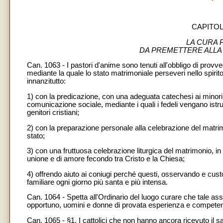
CAPITOL
LA CURA 
DA PREMETTERE ALLA
Can. 1063 - I pastori d'anime sono tenuti all'obbligo di provve
mediante la quale lo stato matrimoniale perseveri nello spirit
innanzitutto:
1) con la predicazione, con una adeguata catechesi ai minori, a
comunicazione sociale, mediante i quali i fedeli vengano istrui
genitori cristiani;
2) con la preparazione personale alla celebrazione del matrimo
stato;
3) con una fruttuosa celebrazione liturgica del matrimonio, in
unione e di amore fecondo tra Cristo e la Chiesa;
4) offrendo aiuto ai coniugi perché questi, osservando e cust
familiare ogni giorno più santa e più intensa.
Can. 1064 - Spetta all'Ordinario del luogo curare che tale 
opportuno, uomini e donne di provata esperienza e compete
Can. 1065 - §1. I cattolici che non hanno ancora ricevuto il