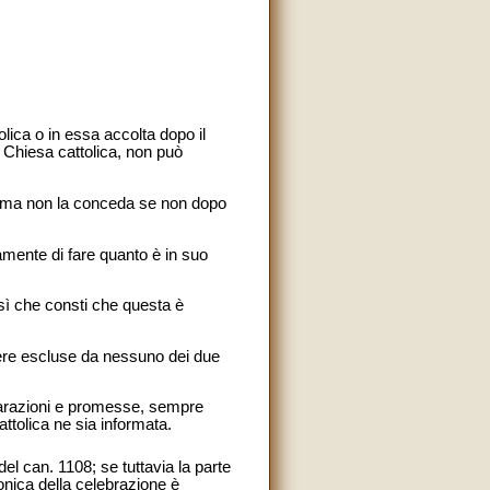
lica o in essa accolta dopo il
a Chiesa cattolica, non può
a; ma non la conceda se non dopo
ramente di fare quanto è in suo
osì che consti che questa è
ssere escluse da nessuno dei due
chiarazioni e promesse, sempre
ttolica ne sia informata.
el can. 1108; se tuttavia la parte
onica della celebrazione è