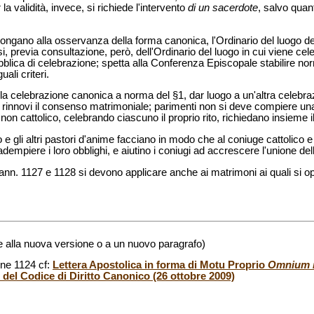
la validità, invece, si richiede l'intervento
di un sacerdote
, salvo quan
pongano alla osservanza della forma canonica, l'Ordinario del luogo della
, previa consultazione, però, dell'Ordinario del luogo in cui viene cele
bblica di celebrazione; spetta alla Conferenza Episcopale stabilire nor
li criteri.
o la celebrazione canonica a norma del §1, dar luogo a un'altra celebr
i rinnovi il consenso matrimoniale; parimenti non si deve compiere una
o non cattolico, celebrando ciascuno il proprio rito, richiedano insieme i
 e gli altri pastori d'anime facciano in modo che al coniuge cattolico e 
adempiere i loro obblighi, e aiutino i coniugi ad accrescere l'unione dell
cann. 1127 e 1128 si devono applicare anche ai matrimoni ai quali si o
de alla nuova versione o a un nuovo paragrafo)
ne 1124 cf:
Lettera Apostolica in forma di Motu Proprio
Omnium 
el Codice di Diritto Canonico (26 ottobre 2009)