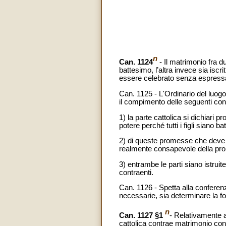
n
Can. 1124
- Il matrimonio fra d
battesimo, l’altra invece sia isc
essere celebrato senza espressa
Can. 1125
- L'Ordinario del luog
il compimento delle seguenti con
1) la parte cattolica si dichiari 
potere perché tutti i figli siano b
2) di queste promesse che deve fa
realmente consapevole della prom
3) entrambe le parti siano istrui
contraenti.
Can. 1126 - Spetta alla conferenz
necessarie, sia determinare la fo
n
Can. 1127 §1
- Relativamente a
cattolica contrae matrimonio con 