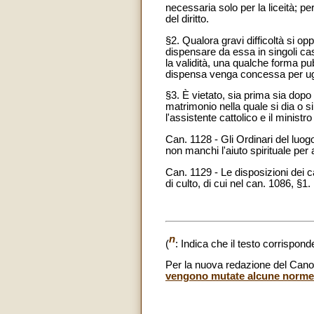
necessaria solo per la liceità; per 
del diritto.
§2
. Qualora gravi difficoltà si op
dispensare da essa in singoli casi
la validità, una qualche forma pu
dispensa venga concessa per ugua
§3. È vietato, sia prima sia dop
matrimonio nella quale si dia o s
l'assistente cattolico e il ministr
Can. 1128 - Gli Ordinari del luogo
non manchi l'aiuto spirituale per 
Can. 1129 - Le disposizioni dei 
di culto, di cui nel can. 1086, §1.
n
(
: Indica che il testo corrispon
Per la nuova redazione del Cano
vengono mutate alcune norme d