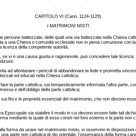
CAPITOLO VI
(Cann. 1124-1129)
I MATRIMONI MISTI
ue persone battezzate, delle quali una sia battezzata nella Chiesa catto
ritta a una Chiesa o comunità ecclesiale non in piena comunione con l
 licenza della competente autorità.
o, se vi è una causa giusta e ragionevole, può concedere tale licenz
dizioni:
pronta ad allontanare i pericoli di abbandonare la fede e prometta since
attezzati ed educati nella Chiesa cattolica;
re la parte cattolica, sia tempestivamente informata l'altra parte, c
essa e dell'obbligo della parte cattolica;
te sui fini e le proprietà essenziali del matrimonio, che non devono e
a Episcopale sia stabilire il modo in cui devono essere fatte tali di
rma mediante la quale di esse consti nel foro esterno e la parte non ca
lla forma da usare nel matrimonio misto, si osservino le disposizioni d
una parte non cattolica di rito orientale, l'osservanza della forma can