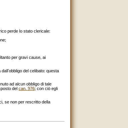
ico perde lo stato clericale:
one;
ltanto per gravi cause, ai
 dall'obbligo del celibato: questa
enuto ad alcun obbligo di tale
isposto del
can. 976
; con ciò egli
i, se non per rescritto della