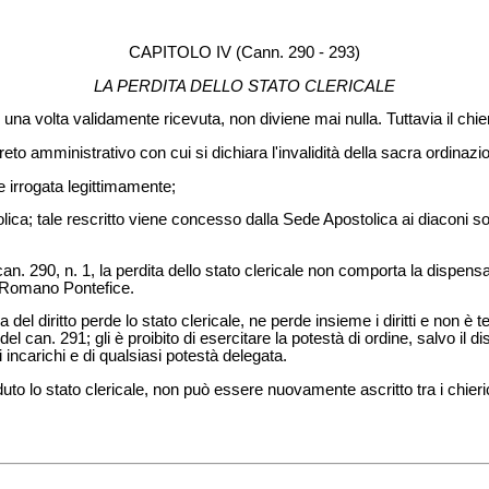
CAPITOLO IV (Cann. 290 - 293)
LA PERDITA DELLO STATO CLERICALE
una volta validamente ricevuta, non diviene mai nulla. Tuttavia il chier
eto amministrativo con cui si dichiara l'invalidità della sacra ordinazi
e irrogata legittimamente;
olica; tale rescritto viene concesso dalla Sede Apostolica ai diaconi so
 can. 290, n. 1, la perdita dello stato clericale non comporta la dispensa
 Romano Pontefice.
del diritto perde lo stato clericale, ne perde insieme i diritti e non è t
el can. 291; gli è proibito di esercitare la potestà di ordine, salvo il d
i gli incarichi e di qualsiasi potestà delegata.
uto lo stato clericale, non può essere nuovamente ascritto tra i chieric