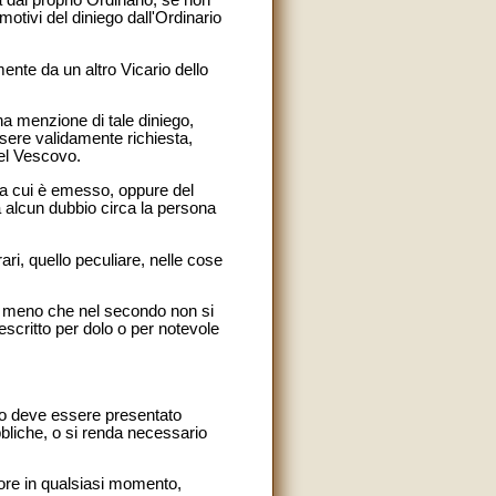
 dal proprio Ordinario, se non
otivi del diniego dall'Ordinario
nte da un altro Vicario dello
na menzione di tale diniego,
sere validamente richiesta,
del Vescovo.
 da cui è emesso, oppure del
ia alcun dubbio circa la persona
ri, quello peculiare, nelle cose
 a meno che nel secondo non si
scritto per dolo o per notevole
nto deve essere presentato
ubbliche, o si renda necessario
utore in qualsiasi momento,