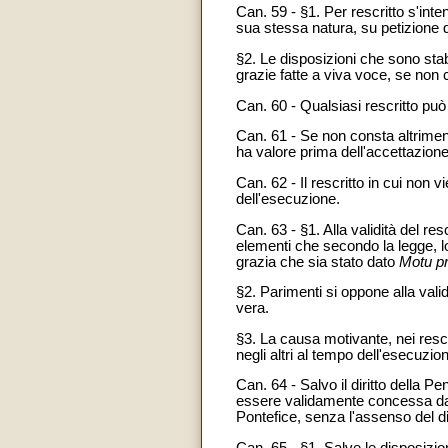
Can. 59 - §1. Per rescritto s'int
sua stessa natura, su petizione d
§2. Le disposizioni che sono stab
grazie fatte a viva voce, se non c
Can. 60 - Qualsiasi rescritto può 
Can. 61 - Se non consta altrimen
ha valore prima dell'accettazion
Can. 62 - Il rescritto in cui non 
dell'esecuzione.
Can. 63 - §1. Alla validità del re
elementi che secondo la legge, lo 
grazia che sia stato dato
Motu pr
§2. Parimenti si oppone alla vali
vera.
§3. La causa motivante, nei rescri
negli altri al tempo dell'esecuzio
Can. 64 - Salvo il diritto della P
essere validamente concessa da 
Pontefice, senza l'assenso del dic