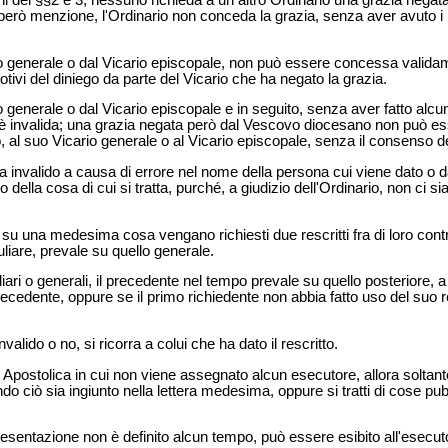
ni dei §§2 e 3, nessuno richieda a un altro Ordinario una grazia negata
 però menzione, l'Ordinario non conceda la grazia, senza aver avuto i m
o generale o dal Vicario episcopale, non può essere concessa validame
ivi del diniego da parte del Vicario che ha negato la grazia.
 generale o dal Vicario episcopale e in seguito, senza aver fatto alcu
è invalida; una grazia negata però dal Vescovo diocesano non può es
, al suo Vicario generale o al Vicario episcopale, senza il consenso 
ta invalido a causa di errore nel nome della persona cui viene dato o
o della cosa di cui si tratta, purché, a giudizio dell'Ordinario, non ci s
u una medesima cosa vengano richiesti due rescritti fra di loro contra
iare, prevale su quello generale.
ari o generali, il precedente nel tempo prevale su quello posteriore,
cedente, oppure se il primo richiedente non abbia fatto uso del suo re
nvalido o no, si ricorra a colui che ha dato il rescritto.
e Apostolica in cui non viene assegnato alcun esecutore, allora solta
ndo ciò sia ingiunto nella lettera medesima, oppure si tratti di cose p
i presentazione non è definito alcun tempo, può essere esibito all'esec