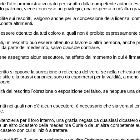
ende l'atto amministrativo dato per iscritto dalla competente autorità e
i qualcuno, viene concesso un privilegio, una dispensa o un'altra graz
ilite sui rescritti, valgono anche per la concessione della licenza, co
onsta altrimenti.
essere ottenuto da tutti coloro ai quali non è proibito espressamente di
ti, un rescritto può essere ottenuto a favore di altra persona, anche
e da parte del medesimo, salvo clausole contrarie.
viene assegnato alcun esecutore, ha effetto dal momento in cui è firmata
scritto si oppone la surrezione o reticenza del vero, se nella richiesta 
stile e la prassi canonica sono da esprimersi per la validità, a meno ch
oprio
.
dità del rescritto l'obrezione o esposizione del falso, se neppure una 
tti nei quali non c'è alcun esecutore, è necessario che sia vera al temp
ne.
enitenzieria per il foro interno, una grazia negata da qualsiasi dicaste
un altro dicastero della medesima Curia o da un'altra competente aut
astero con cui si iniziò a trattare.