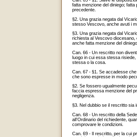
Can. 65 - §1. Salve le disposizio
fatta menzione del diniego; fatta
precedente.
§2. Una grazia negata dal Vicari
stesso Vescovo, anche avuti i mot
§3. Una grazia negata dal Vicario
richiesta al Vescovo diocesano, 
anche fatta menzione del diniego
Can. 66 - Un rescritto non diven
luogo in cui essa stessa risiede, 
stessa o la cosa.
Can. 67 - §1. Se accadesse che s
che sono espresse in modo pecul
§2. Se fossero ugualmente peculi
faccia espressa menzione del pre
negligenza.
§3. Nel dubbio se il rescritto sia i
Can. 68 - Un rescritto della Sed
all'Ordinario del richiedente, qua
comprovare le condizioni.
Can. 69 - Il rescritto, per la cu