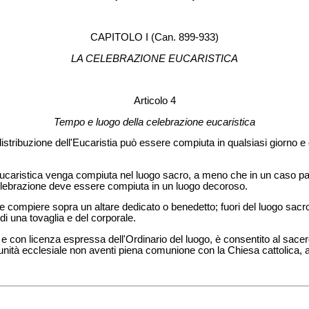
CAPITOLO I (Can. 899-933)
LA CELEBRAZIONE EUCARISTICA
Articolo 4
Tempo e luogo della celebrazione eucaristica
istribuzione dell'Eucaristia può essere compiuta in qualsiasi giorno e 
ucaristica venga compiuta nel luogo sacro, a meno che in un caso par
 celebrazione deve essere compiuta in un luogo decoroso.
deve compiere sopra un altare dedicato o benedetto; fuori del luogo sac
i una tovaglia e del corporale.
 con licenza espressa dell'Ordinario del luogo, è consentito al sacerd
ità ecclesiale non aventi piena comunione con la Chiesa cattolica, all