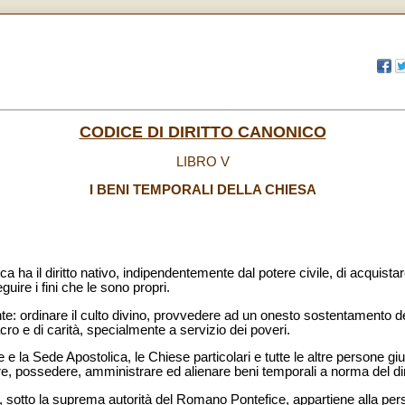
CODICE DI DIRITTO CANONICO
LIBRO V
I BENI TEMPORALI DELLA CHIESA
ca ha il diritto nativo, indipendentemente dal potere civile, di acquis
uire i fini che le sono propri.
nte: ordinare il culto divino, provvedere ad un onesto sostentamento del 
cro e di carità, specialmente a servizio dei poveri.
 la Sede Apostolica, le Chiese particolari e tutte le altre persone giur
e, possedere, amministrare ed alienare beni temporali a norma del dir
, sotto la suprema autorità del Romano Pontefice, appartiene alla pers