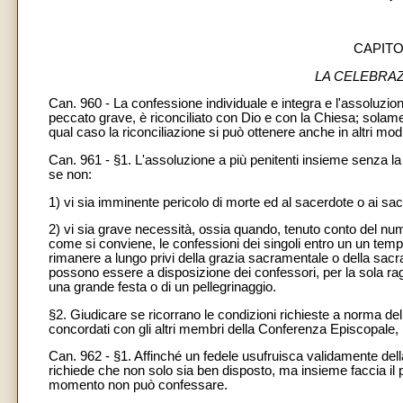
CAPITO
LA CELEBRA
Can. 960 - La confessione individuale e integra e l'assoluzion
peccato grave, è riconciliato con Dio e con la Chiesa; solame
qual caso la riconciliazione si può ottenere anche in altri modi
Can. 961 - §1. L'assoluzione a più penitenti insieme senza l
se non:
1) vi sia imminente pericolo di morte ed al sacerdote o ai sace
2) vi sia grave necessità, ossia quando, tenuto conto del nume
come si conviene, le confessioni dei singoli entro un un temp
rimanere a lungo privi della grazia sacramentale o della sac
possono essere a disposizione dei confessori, per la sola rag
una grande festa o di un pellegrinaggio.
§2. Giudicare se ricorrano le condizioni richieste a norma del 
concordati con gli altri membri della Conferenza Episcopale, 
Can. 962 - §1. Affinché un fedele usufruisca validamente de
richiede che non solo sia ben disposto, ma insieme faccia il p
momento non può confessare.