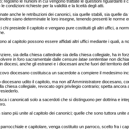
o; regolino le riunioni in cui vengono trattate le questioni riguardanti il 
le condizioni richieste per la validità e la liceità degli atti.
ate anche le retribuzioni dei canonici, sia quelle stabili, sia quelle d
 inoltre siano determinate le loro insegne, tenendo presenti le norme
i chi presiede il capitolo e vengano pure costituiti gli altri uffici, a no
ne.
no al capitolo possono essere affidati altri uffici mediante i quali, a n
ziere, sia della chiesa cattedrale sia della chiesa collegiale, ha in forza
solvere in foro sacramentale dalle censure
latae sententiae
non dichia
in diocesi, anche gli estranei e i diocesani anche fuori del territorio del
escovo diocesano costituisca un sacerdote a compiere il medesimo inc
diocesano udito il capitolo, ma non all'Amministratore diocesano, confer
ella chiesa collegiale, revocato ogni privilegio contrario; spetta anco
resiederlo.
ca i canonicati solo a sacerdoti che si distinguono per dottrina e integ
ero.
siano più unite al capitolo dei canonici; quelle che sono tuttora unite
parrocchiale e capitolare, venga costituito un parroco, scelto fra i cap