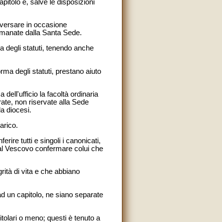
capitolo e, salve le disposizioni
a versare in occasione
 emanate dalla Santa Sede.
rma degli statuti, tenendo anche
orma degli statuti, prestano aiuto
 dell'ufficio la facoltà ordinaria
rate, non riservate alla Sede
la diocesi.
arico.
ire tutti e singoli i canonicati,
ra al Vescovo confermare colui che
rità di vita e che abbiano
 ad un capitolo, ne siano separate
itolari o meno; questi è tenuto a