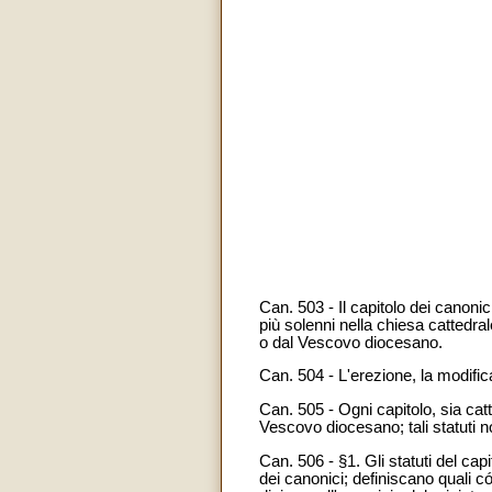
Can. 503 - Il capitolo dei canonici
più solenni nella chiesa cattedrale
o dal Vescovo diocesano.
Can. 504 - L'erezione, la modific
Can. 505 - Ogni capitolo, sia catte
Vescovo diocesano; tali statuti 
Can. 506 - §1. Gli statuti del cap
dei canonici; definiscano quali có