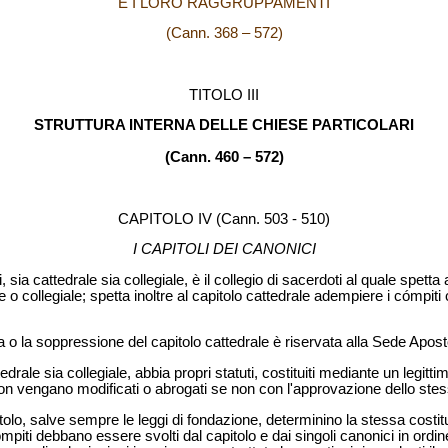
E I LORO RAGGRUPPAMENTI
(Cann. 368 – 572)
TITOLO III
STRUTTURA INTERNA DELLE CHIESE PARTICOLARI
(Cann. 460 – 572)
CAPITOLO IV
(Cann. 503 - 510)
I CAPITOLI DEI CANONICI
, sia cattedrale sia collegiale, è il collegio di sacerdoti al quale spetta 
 o collegiale; spetta inoltre al capitolo cattedrale adempiere i cómpiti c
a o la soppressione del capitolo cattedrale è riservata alla Sede Apost
drale sia collegiale, abbia propri statuti, costituiti mediante un legitti
non vengano modificati o abrogati se non con l'approvazione dello st
itolo, salve sempre le leggi di fondazione, determinino la stessa costit
mpiti debbano essere svolti dal capitolo e dai singoli canonici in ordin