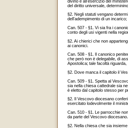
divino e all'esercizio del minister
del diritto universale, determinino 
§2. Negli statuti vengano determin
dell'adempimento di un incarico;
Can. 507 - §1. Vi sia fra i canonic
conto degli usi vigenti nella regio
§2. Ai chierici che non appartengo
ai canonici.
Can. 508
- §1. Il canonico peniten
che però non è delegabile, di as
Apostolica; tale facoltà riguarda, 
§2. Dove manca il capitolo il V
Can. 509 - §1. Spetta al Vescovo 
sia nella chiesa cattedrale sia n
è eletto dal capitolo stesso per p
§2. Il Vescovo diocesano conferis
esercitato lodevolmente il minist
Can. 510 - §1. Le parrocchie non 
da parte del Vescovo diocesano.
§2. Nella chiesa che sia insieme 