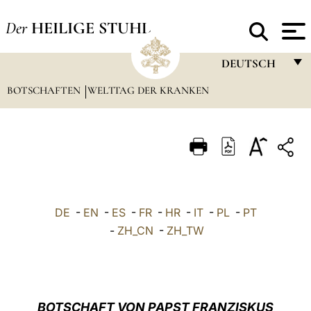
Der
HEILIGE STUHL
DEUTSCH
BOTSCHAFTEN
WELTTAG DER KRANKEN
FRANÇAIS
ENGLISH
ITALIANO
PORTUGUÊS
ESPAÑOL
DE
-
EN
-
ES
-
FR
-
HR
-
IT
-
PL
-
PT
DEUTSCH
-
ZH_CN
-
ZH_TW
POLSKI
العربيّة
BOTSCHAFT VON PAPST FRANZISKUS
中文