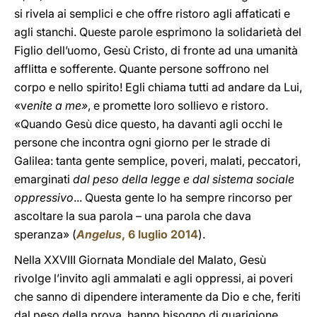
si rivela ai semplici e che offre ristoro agli affaticati e
agli stanchi. Queste parole esprimono la solidarietà del
Figlio dell’uomo, Gesù Cristo, di fronte ad una umanità
afflitta e sofferente. Quante persone soffrono nel
corpo e nello spirito! Egli chiama tutti ad andare da Lui,
«v
enite a me»
, e promette loro sollievo e ristoro.
«Quando Gesù dice questo, ha davanti agli occhi le
persone che incontra ogni giorno per le strade di
Galilea: tanta gente semplice, poveri, malati, peccatori,
emarginati
dal peso della legge e dal sistema sociale
oppressivo
... Questa gente lo ha sempre rincorso per
ascoltare la sua parola – una parola che dava
speranza» (
Angelus
, 6 luglio 2014
).
Nella XXVIII Giornata Mondiale del Malato, Gesù
rivolge l’invito agli ammalati e agli oppressi, ai poveri
che sanno di dipendere interamente da Dio e che, feriti
dal peso della prova, hanno bisogno di guarigione.