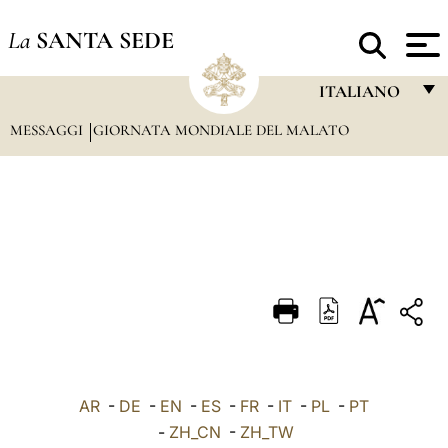
La
SANTA SEDE
ITALIANO
MESSAGGI
GIORNATA MONDIALE DEL MALATO
FRANÇAIS
ENGLISH
ITALIANO
PORTUGUÊS
ESPAÑOL
DEUTSCH
POLSKI
العربيّة
AR
-
DE
-
EN
-
ES
-
FR
-
IT
-
PL
-
PT
-
ZH_CN
-
ZH_TW
中文