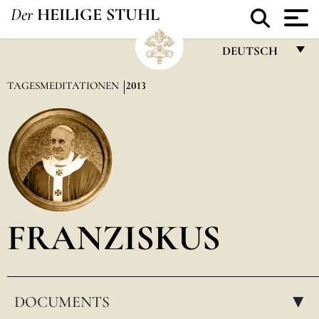
Der
HEILIGE STUHL
DEUTSCH
FRANÇAIS
TAGESMEDITATIONEN
2013
ENGLISH
ITALIANO
PORTUGUÊS
ESPAÑOL
DEUTSCH
FRANZISKUS
POLSKI
العربيّة
DOCUMENTS
中文
▸