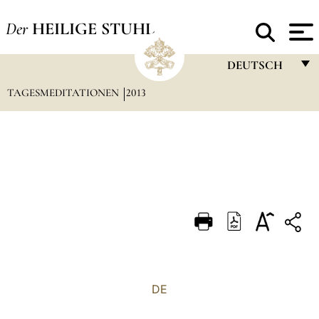
Der
HEILIGE STUHL
DEUTSCH
TAGESMEDITATIONEN
2013
FRANÇAIS
ENGLISH
ITALIANO
PORTUGUÊS
ESPAÑOL
DEUTSCH
POLSKI
العربيّة
DE
中文