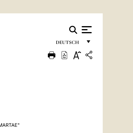
DEUTSCH
FRANÇAIS
ENGLISH
ITALIANO
PORTUGUÊS
ESPAÑOL
DEUTSCH
POLSKI
MARTAE"