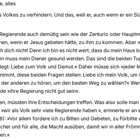
, alles
s Volkes zu verhindern. Und das, weil er, auch wenn er ein S
 Regierende auch demütig sein wie der Zenturio oder Hauptm
nen, wenn er Jesus gebeten hätte, zu ihm zu kommen. Aber 
h dich nicht! Denn ich bin es nicht wert, dass du mein Haus bet
ann muss mein Diener gesund werden. Das sind die beiden T
legt: Liebe zum Volk und Demut.« Daher müsse sich »jeder M
immt, diese beiden Fragen stellen: Liebe ich mein Volk, um 
 der anderen zu hören, um den besten Weg zu wählen?« Wenn
rde »ihre Regierung nicht gut sein«.
den, müssten ihre Entscheidungen treffen. Was also solle ma
»wir als Volk sehr viele Regierende haben «, erinnerte er an 
18): »Vor allem fordere ich zu Bitten und Gebeten, zu Fürbit
scher und für alle, die Macht ausüben, damit wir in aller Frö
nen.«