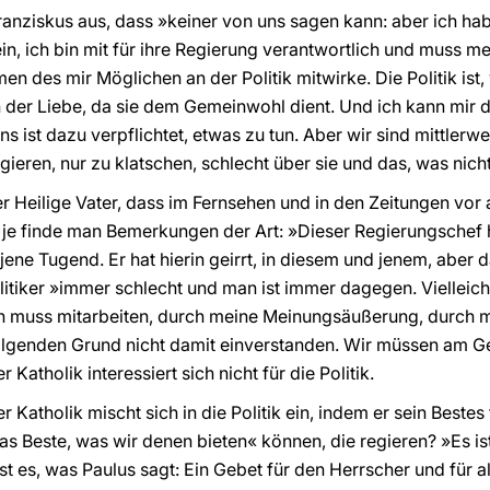
ranziskus aus, dass »keiner von uns sagen kann: aber ich ha
n, ich bin mit für ihre Regierung verantwortlich und muss me
en des mir Möglichen an der Politik mitwirke. Die Politik ist,
 der Liebe, da sie dem Gemeinwohl dient. Und ich kann mir 
 ist dazu verpflichtet, etwas zu tun. Aber wir sind mittlerw
gieren, nur zu klatschen, schlecht über sie und das, was nicht
 Heilige Vater, dass im Fernsehen und in den Zeitungen vor a
 finde man Bemerkungen der Art: »Dieser Regierungschef hat
ene Tugend. Er hat hierin geirrt, in diesem und jenem, aber d
tiker »immer schlecht und man ist immer dagegen. Vielleicht i
ch muss mitarbeiten, durch meine Meinungsäußerung, durch 
folgenden Grund nicht damit einverstanden. Wir müssen am G
Katholik interessiert sich nicht für die Politik.
r Katholik mischt sich in die Politik ein, indem er sein Bestes 
das Beste, was wir denen bieten« können, die regieren? »Es i
ist es, was Paulus sagt: Ein Gebet für den Herrscher und für 