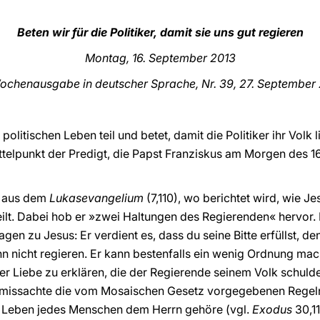
Beten wir für die Politiker, damit sie uns gut regieren
Montag, 16. September 2013
ochenausgabe in deutscher Sprache, Nr. 39, 27. September
 politischen Leben teil und betet, damit die Politiker ihr Vol
elpunkt der Predigt, die Papst Franziskus am Morgen des 16
t aus dem
Lukasevangelium
(7,110), wo berichtet wird, wie 
t. Dabei hob er »zwei Haltungen des Regierenden« hervor. 
gen zu Jesus: Er verdient es, dass du seine Bitte erfüllst, denn
ann nicht regieren. Er kann bestenfalls ein wenig Ordnung mac
r Liebe zu erklären, die der Regierende seinem Volk schulde,
 missachte die vom Mosaischen Gesetz vorgegebenen Regeln f
s Leben jedes Menschen dem Herrn gehöre (vgl.
Exodus
30,1