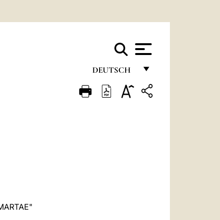
DEUTSCH
FRANÇAIS
ENGLISH
ITALIANO
PORTUGUÊS
ESPAÑOL
DEUTSCH
POLSKI
MARTAE"