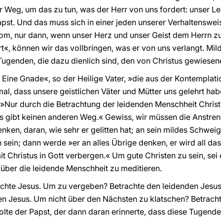
er Weg, um das zu tun, was der Herr von uns fordert: unser Le
pst. Und das muss sich in einer jeden unserer Verhaltensweis
Rom, nur dann, wenn unser Herz und unser Geist dem Herrn z
«, können wir das vollbringen, was er von uns verlangt. Milde
Tugenden, die dazu dienlich sind, den von Christus gewiese
. Eine Gnade«, so der Heilige Vater, »die aus der Kontemplatio
mal, dass unsere geistlichen Väter und Mütter uns gelehrt habe
»Nur durch die Betrachtung der leidenden Menschheit Christ
 Es gibt keinen anderen Weg.« Gewiss, wir müssen die Anstr
enken, daran, wie sehr er gelitten hat; an sein mildes Schwei
sein; dann werde »er an alles Übrige denken, er wird all das
t Christus in Gott verbergen.« Um gute Christen zu sein, sei es
über die leidende Menschheit zu meditieren.
hte Jesus. Um zu vergeben? Betrachte den leidenden Jesus
n Jesus. Um nicht über den Nächsten zu klatschen? Betracht
te der Papst, der dann daran erinnerte, dass diese Tugenden