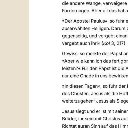
die andere Wange, verweigere d
Forderungen. Aber all das hat a
»Der Apostel Paulus«, so fuhr e
auserwählten Heiligen. Darum b
gegenseitig, und vergebt eina
vergebt auch ihr!« (
Kol
3,1217).
Gewiss, so merkte der Papst an,
»Aber wie kann ich das fertigb
leisten?« Für den Papst ist die
nur eine Gnade in uns bewirken.
»In diesen Tagen«, so fuhr der 
des Christen, Jesus als die Hof
weiterzugehen; Jesus als Sieg
Jesus siegt und er ist mit sein
Brüder, ihr seid mit Christus 
Richtet euren Sinn auf das Himm