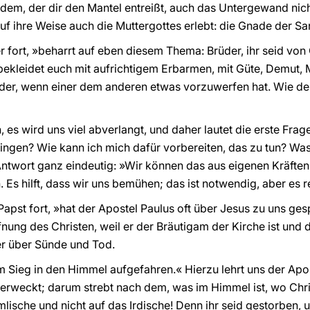
em, der dir den Mantel entreißt, auch das Untergewand nich
uf ihre Weise auch die Muttergottes erlebt: die Gnade der Sa
r fort, »beharrt auf eben diesem Thema: Brüder, ihr seid von 
ekleidet euch mit aufrichtigem Erbarmen, mit Güte, Demut, 
nder, wenn einer dem anderen etwas vorzuwerfen hat. Wie de
 es wird uns viel abverlangt, und daher lautet die erste Frag
ringen? Wie kann ich mich dafür vorbereiten, das zu tun? Wa
 Antwort ganz eindeutig: »Wir können das aus eigenen Kräften
 Es hilft, dass wir uns bemühen; das ist notwendig, aber es re
Papst fort, »hat der Apostel Paulus oft über Jesus zu uns gesp
fnung des Christen, weil er der Bräutigam der Kirche ist und 
er über Sünde und Tod.
em Sieg in den Himmel aufgefahren.« Hierzu lehrt uns der Apos
auferweckt; darum strebt nach dem, was im Himmel ist, wo Chri
lische und nicht auf das Irdische! Denn ihr seid gestorben, u