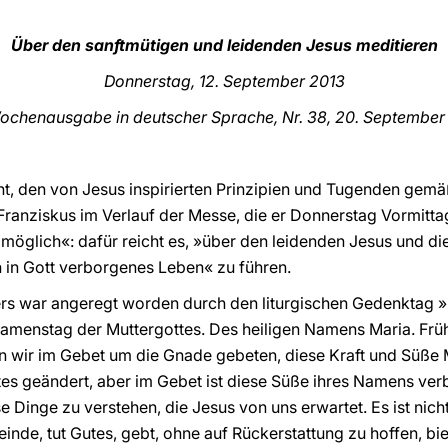
Über den sanftmütigen und leidenden Jesus meditieren
Donnerstag, 12. September 2013
ochenausgabe in deutscher Sprache, Nr. 38, 20. September
icht, den von Jesus inspirierten Prinzipien und Tugenden gemäß
 Franziskus im Verlauf der Messe, die er Donnerstag Vormitta
st möglich«: dafür reicht es, »über den leidenden Jesus und d
n in Gott verborgenes Leben« zu führen.
ters war angeregt worden durch den liturgischen Gedenktag
menstag der Muttergottes. Des heiligen Namens Maria. Frühe
n wir im Gebet um die Gnade gebeten, diese Kraft und Süße 
s geändert, aber im Gebet ist diese Süße ihres Namens verb
 Dinge zu verstehen, die Jesus von uns erwartet. Es ist nicht
inde, tut Gutes, gebt, ohne auf Rückerstattung zu hoffen, bi