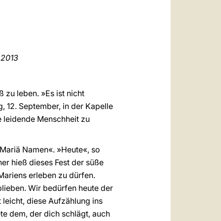
العربيّة
中文
LATINE
2013
 zu leben. »Es ist nicht
g, 12. September, in der Kapelle
ie leidende Menschheit zu
 »Mariä Namen«. »Heute«, so
r hieß dieses Fest der süße
Mariens erleben zu dürfen.
lieben. Wir bedürfen heute der
 leicht, diese Aufzählung ins
ete dem, der dich schlägt, auch