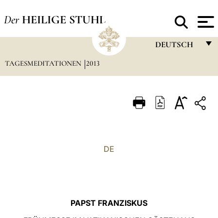
Der
HEILIGE STUHL
DEUTSCH
TAGESMEDITATIONEN
2013
FRANÇAIS
ENGLISH
ITALIANO
PORTUGUÊS
ESPAÑOL
DE
DEUTSCH
POLSKI
العربيّة
PAPST FRANZISKUS
中文