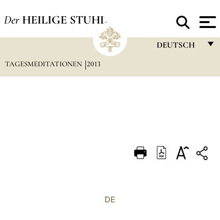
Der
HEILIGE STUHL
DEUTSCH
TAGESMEDITATIONEN
2013
FRANÇAIS
ENGLISH
ITALIANO
PORTUGUÊS
ESPAÑOL
DEUTSCH
POLSKI
العربيّة
DE
中文