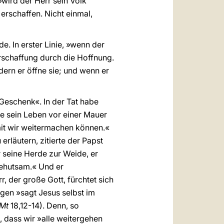
»wird der Herr sein Volk
 erschaffen. Nicht einmal,
e. In erster Linie, »wenn der
uerschaffung durch die Hoffnung.
dern er öffne sie; und wenn er
 Geschenk«. In der Tat habe
nde sein Leben vor einer Mauer
amit wir weitermachen können.«
rläutern, zitierte der Papst
 seine Herde zur Weide, er
behutsam.« Und er
rr, der große Gott, fürchtet sich
rigen »sagt Jesus selbst im
Mt
18,12-14). Denn, so
e, dass wir »alle weitergehen