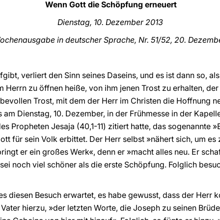
Wenn Gott die Schöpfung erneuert
Dienstag
, 10. Dezember 2013
ochenausgabe in deutscher Sprache, Nr. 51/52, 20. Dezemb
gibt, verliert den Sinn seines Daseins, und es ist dann so, als
 Herrn zu öffnen heiße, von ihm jenen Trost zu erhalten, der
evollen Trost, mit dem der Herr im Christen die Hoffnung ne
 am Dienstag, 10. Dezember, in der Frühmesse in der Kapelle
 Propheten Jesaja (40,1-11) zitiert hatte, das sogenannte »B
ott für sein Volk erbittet. Der Herr selbst »nähert sich, um es
ingt er ein großes Werk«, denn er »macht alles neu. Er schaf
sei noch viel schöner als die erste Schöpfung. Folglich besu
tes diesen Besuch erwartet, es habe gewusst, dass der Herr
e Vater hierzu, »der letzten Worte, die Joseph zu seinen Brü