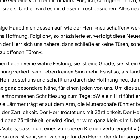
 Gebeine von hier mit hinauf«. Folglich, so fügte er hinzu, 
Israels. Und er wird es mit diesem Trost besuchen: Alles neu
ige Hauptlinien dessen auf, wie der Herr »neu schaffen« werd
uns Hoffnung. Folglich«, so präzisierte er, »erfolgt diese Ne
 der Herr sich uns nähere, dann schließe er keine Türen, son
u offenen Türen«.
hen Leben »eine wahre Festung, sie ist eine Gnade, sie ist ein
nung verliert, sein Leben keinen Sinn mehr. Es ist so, als fä
r Herr tröstet uns und schafft uns durch die Hoffnung neu, d
e ganz besondere Nähe, für einen jeden von uns. Um dies zu e
 entnommenen Schriftlesung zum Tage: »Wie ein Hirt führt er
Die Lämmer trägt er auf dem Arm, die Mutterschafe führt er 
der Zärtlichkeit. Der Herr tröstet uns mit Zärtlichkeit. Der He
ird ganz Zärtlichkeit, er wird Kind, er wird ganz klein.« Im Üb
s Vaters, dass nicht eines von diesen Kleinen verlorengeht « (
 von uns ist sehr, sehr wichtig« für den Herrn, der dafür sorg