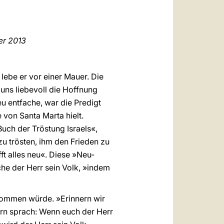
العربيّة
中文
er
2013
LATINE
 lebe er vor einer Mauer. Die
 uns liebevoll die Hoffnung
u entfache, war die Predigt
 von Santa Marta hielt.
uch der Tröstung Israels«,
 zu trösten, ihm den Frieden zu
ft alles neu«. Diese »Neu-
che der Herr sein Volk, »indem
 kommen würde. »Erinnern wir
dern sprach: Wenn euch der Herr