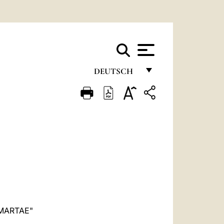
DEUTSCH
FRANÇAIS
ENGLISH
ITALIANO
PORTUGUÊS
ESPAÑOL
DEUTSCH
POLSKI
MARTAE"