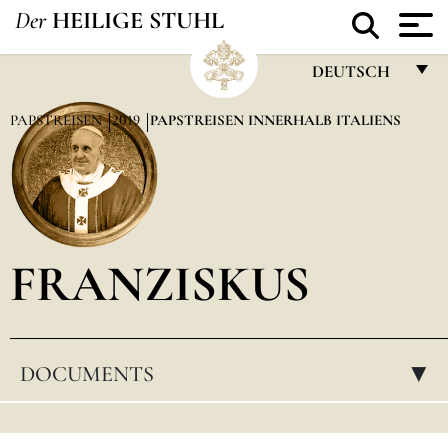
Der
HEILIGE STUHL
DEUTSCH
FRANÇAIS
PAPSTREISEN
2019
PAPSTREISEN INNERHALB ITALIENS
ENGLISH
ITALIANO
PORTUGUÊS
FRANZISKUS
ESPAÑOL
DEUTSCH
POLSKI
DOCUMENTS
▸
العربيّة
中文