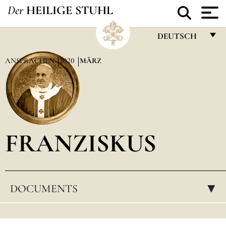
Der
HEILIGE STUHL
DEUTSCH
FRANÇAIS
ANSPRACHEN
2020
MÄRZ
ENGLISH
ITALIANO
PORTUGUÊS
FRANZISKUS
ESPAÑOL
DEUTSCH
POLSKI
DOCUMENTS
▸
العربيّة
中文