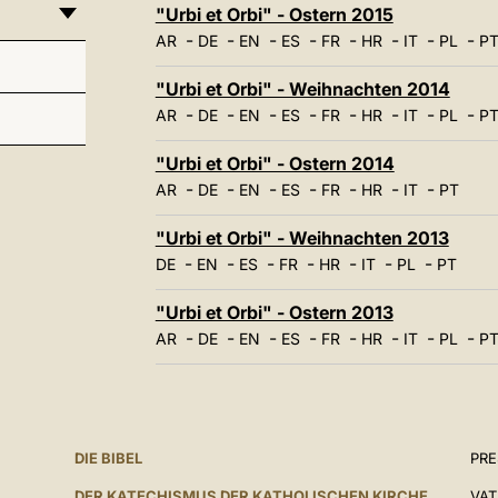
"Urbi et Orbi" - Ostern 2015
-
-
-
-
-
-
-
-
AR
DE
EN
ES
FR
HR
IT
PL
P
"Urbi et Orbi" - Weihnachten 2014
-
-
-
-
-
-
-
-
AR
DE
EN
ES
FR
HR
IT
PL
P
"Urbi et Orbi" - Ostern 2014
-
-
-
-
-
-
-
AR
DE
EN
ES
FR
HR
IT
PT
"Urbi et Orbi" - Weihnachten 2013
-
-
-
-
-
-
-
DE
EN
ES
FR
HR
IT
PL
PT
"Urbi et Orbi" - Ostern 2013
-
-
-
-
-
-
-
-
AR
DE
EN
ES
FR
HR
IT
PL
P
DIE BIBEL
PR
DER KATECHISMUS DER KATHOLISCHEN KIRCHE
VAT