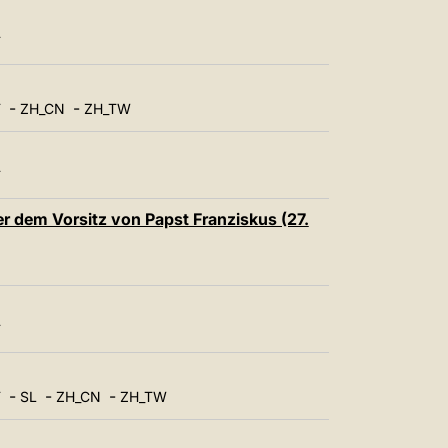
T
-
-
T
ZH_CN
ZH_TW
T
er dem Vorsitz von Papst Franziskus (27.
T
-
-
-
T
SL
ZH_CN
ZH_TW