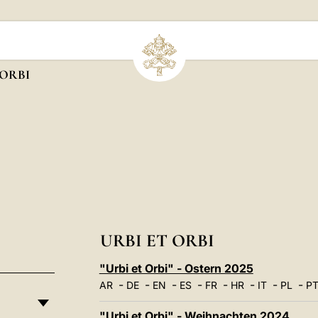
 ORBI
URBI ET ORBI
"Urbi et Orbi" - Ostern 2025
-
-
-
-
-
-
-
-
AR
DE
EN
ES
FR
HR
IT
PL
P
"Urbi et Orbi" - Weihnachten 2024