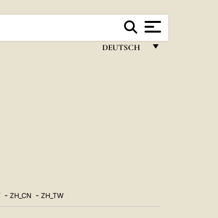
DEUTSCH
FRANÇAIS
ENGLISH
ITALIANO
PORTUGUÊS
ESPAÑOL
DEUTSCH
POLSKI
-
-
T
ZH_CN
ZH_TW
العربيّة