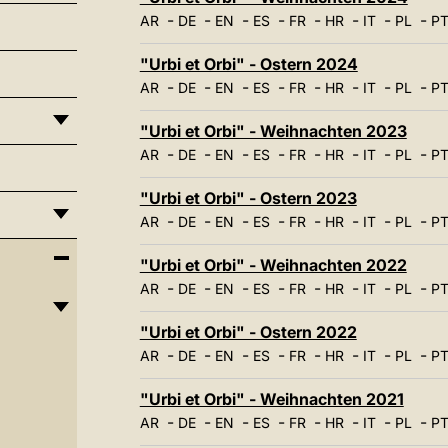
-
-
-
-
-
-
-
-
AR
DE
EN
ES
FR
HR
IT
PL
P
"Urbi et Orbi" - Ostern 2024
-
-
-
-
-
-
-
-
AR
DE
EN
ES
FR
HR
IT
PL
P
"Urbi et Orbi" - Weihnachten 2023
-
-
-
-
-
-
-
-
AR
DE
EN
ES
FR
HR
IT
PL
P
"Urbi et Orbi" - Ostern 2023
-
-
-
-
-
-
-
-
AR
DE
EN
ES
FR
HR
IT
PL
P
"Urbi et Orbi" - Weihnachten 2022
-
-
-
-
-
-
-
-
AR
DE
EN
ES
FR
HR
IT
PL
P
"Urbi et Orbi" - Ostern 2022
-
-
-
-
-
-
-
-
AR
DE
EN
ES
FR
HR
IT
PL
P
"Urbi et Orbi" - Weihnachten 2021
-
-
-
-
-
-
-
-
AR
DE
EN
ES
FR
HR
IT
PL
P