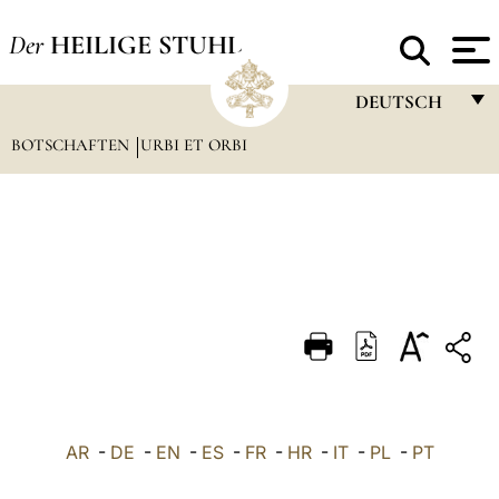
Der
HEILIGE STUHL
DEUTSCH
BOTSCHAFTEN
URBI ET ORBI
FRANÇAIS
ENGLISH
ITALIANO
PORTUGUÊS
ESPAÑOL
DEUTSCH
POLSKI
العربيّة
AR
-
DE
-
EN
-
ES
-
FR
-
HR
-
IT
-
PL
-
PT
中文