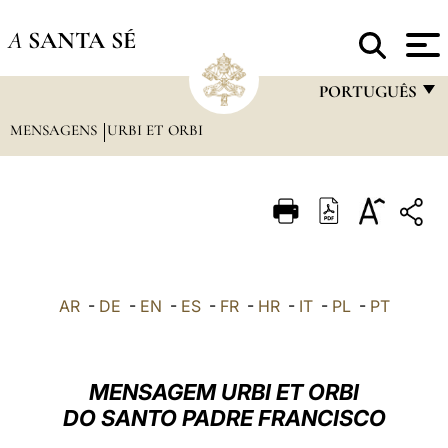
A
SANTA SÉ
PORTUGUÊS
MENSAGENS
URBI ET ORBI
FRANÇAIS
ENGLISH
ITALIANO
PORTUGUÊS
ESPAÑOL
AR
-
DE
-
EN
-
ES
-
FR
-
HR
-
IT
-
PL
-
PT
DEUTSCH
POLSKI
MENSAGEM URBI ET ORBI
العربيّة
DO SANTO PADRE FRANCISCO
中文