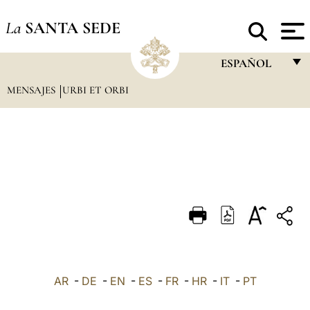
La
SANTA SEDE
ESPAÑOL
MENSAJES
URBI ET ORBI
FRANÇAIS
ENGLISH
ITALIANO
PORTUGUÊS
ESPAÑOL
DEUTSCH
POLSKI
العربيّة
AR
-
DE
-
EN
-
ES
-
FR
-
HR
-
IT
-
PT
中文