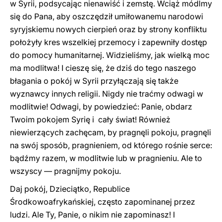
w Syrii, podsycając nienawiść i zemstę. Wciąż módlmy
się do Pana, aby oszczędził umiłowanemu narodowi
syryjskiemu nowych cierpień oraz by strony konfliktu
położyły kres wszelkiej przemocy i zapewniły dostęp
do pomocy humanitarnej. Widzieliśmy, jak wielką moc
ma modlitwa! I cieszę się, że dziś do tego naszego
błagania o pokój w Syrii przyłączają się także
wyznawcy innych religii. Nigdy nie traćmy odwagi w
modlitwie! Odwagi, by powiedzieć: Panie, obdarz
Twoim pokojem Syrię i cały świat! Również
niewierzących zachęcam, by pragnęli pokoju, pragnęli
na swój sposób, pragnieniem, od którego rośnie serce:
bądźmy razem, w modlitwie lub w pragnieniu. Ale to
wszyscy — pragnijmy pokoju.
Daj pokój, Dzieciątko, Republice
Środkowoafrykańskiej, często zapominanej przez
ludzi. Ale Ty, Panie, o nikim nie zapominasz! I