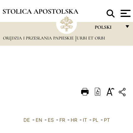
STOLICA APOSTOLSKA
POLSKI
ORĘDZIA I PRZESŁANIA PAPIESKIE
URBI ET ORBI
FRANÇAIS
ENGLISH
ITALIANO
PORTUGUÊS
ESPAÑOL
DEUTSCH
POLSKI
DE
-
EN
-
ES
-
FR
-
HR
-
IT
-
PL
العربيّة
-
PT
中文