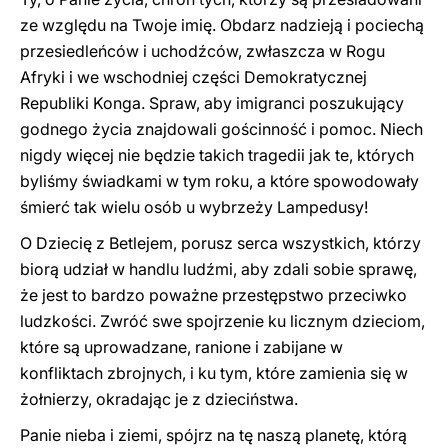
ze względu na Twoje imię. Obdarz nadzieją i pociechą
przesiedleńców i uchodźców, zwłaszcza w Rogu
Afryki i we wschodniej części Demokratycznej
Republiki Konga. Spraw, aby imigranci poszukujący
godnego życia znajdowali gościnność i pomoc. Niech
nigdy więcej nie będzie takich tragedii jak te, których
byliśmy świadkami w tym roku, a które spowodowały
śmierć tak wielu osób u wybrzeży Lampedusy!
O Dziecię z Betlejem, porusz serca wszystkich, którzy
biorą udział w handlu ludźmi, aby zdali sobie sprawę,
że jest to bardzo poważne przestępstwo przeciwko
ludzkości. Zwróć swe spojrzenie ku licznym dzieciom,
które są uprowadzane, ranione i zabijane w
konfliktach zbrojnych, i ku tym, które zamienia się w
żołnierzy, okradając je z dzieciństwa.
Panie nieba i ziemi, spójrz na tę naszą planetę, którą