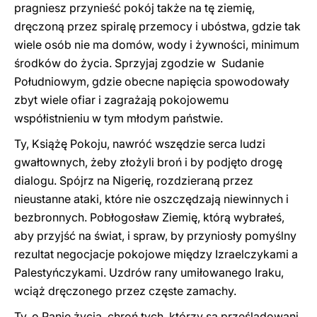
pragniesz przynieść pokój także na tę ziemię,
dręczoną przez spiralę przemocy i ubóstwa, gdzie tak
wiele osób nie ma domów, wody i żywności, minimum
środków do życia. Sprzyjaj zgodzie w Sudanie
Południowym, gdzie obecne napięcia spowodowały
zbyt wiele ofiar i zagrażają pokojowemu
współistnieniu w tym młodym państwie.
Ty, Książę Pokoju, nawróć wszędzie serca ludzi
gwałtownych, żeby złożyli broń i by podjęto drogę
dialogu. Spójrz na Nigerię, rozdzieraną przez
nieustanne ataki, które nie oszczędzają niewinnych i
bezbronnych. Pobłogosław Ziemię, którą wybrałeś,
aby przyjść na świat, i spraw, by przyniosły pomyślny
rezultat negocjacje pokojowe między Izraelczykami a
Palestyńczykami. Uzdrów rany umiłowanego Iraku,
wciąż dręczonego przez częste zamachy.
Ty, o Panie życia, chroń tych, którzy są prześladowani