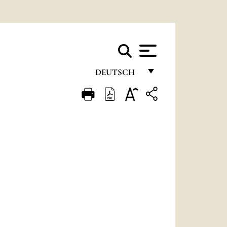
DEUTSCH
FRANÇAIS
ENGLISH
ITALIANO
PORTUGUÊS
ESPAÑOL
DEUTSCH
POLSKI