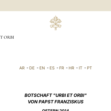
ET ORBI
AR
-
DE
-
EN
-
ES
-
FR
-
HR
-
IT
-
PT
BOTSCHAFT "URBI ET ORBI"
VON PAPST FRANZISKUS
OSTERN
201
4