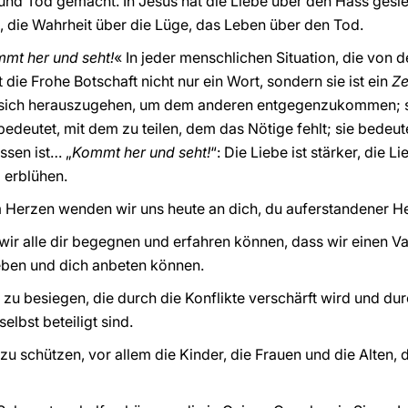
nd Tod gemacht. In Jesus hat die Liebe über den Hass gesie
 die Wahrheit über die Lüge, das Leben über den Tod.
mt her und seht!
« In jeder menschlichen Situation, die von d
 die Frohe Botschaft nicht nur ein Wort, sondern sie ist ein
Ze
s sich herauszugehen, um dem anderen entgegenzukommen; si
 bedeutet, mit dem zu teilen, dem das Nötige fehlt; sie bedeut
ssen ist… „
Kommt her und seht!
“: Die Liebe ist stärker, die 
 erblühen.
m Herzen wenden wir uns heute an dich, du auferstandener He
 wir alle dir begegnen und erfahren können, dass wir einen Va
ieben und dich anbeten können.
s zu besiegen, die durch die Konflikte verschärft wird und du
elbst beteiligt sind.
zu schützen, vor allem die Kinder, die Frauen und die Alten