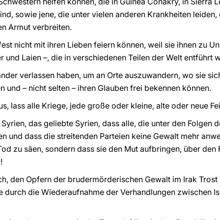
Schwestern helfen können, die in Guinea Conakry, in Sierra L
d, sowie jene, die unter vielen anderen Krankheiten leiden, 
n Armut verbreiten.
fest nicht mit ihren Lieben feiern können, weil sie ihnen zu U
 und Laien –, die in verschiedenen Teilen der Welt entführt 
Länder verlassen haben, um an Orte auszuwandern, wo sie sic
n und – nicht selten – ihren Glauben frei bekennen können.
us, lass alle Kriege, jede große oder kleine, alte oder neue Fe
Syrien, das geliebte Syrien, dass alle, die unter den Folgen d
en und dass die streitenden Parteien keine Gewalt mehr anwe
od zu säen, sondern dass sie den Mut aufbringen, über den 
!
dich, den Opfern der brudermörderischen Gewalt im Irak Tros
ie durch die Wiederaufnahme der Verhandlungen zwischen Isr