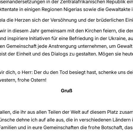
useinandersetzungen in der Zentralafrikanischen Republik e
Attentate in einigen Regionen Nigerias sowie die Gewaltakte
uela die Herzen sich der Versöhnung und der brüderlichen Ei
wir in diesem Jahr gemeinsam mit den Kirchen feiern, die d
nd inspiriere Initiativen für eine Befriedung in der Ukraine, au
alen Gemeinschaft jede Anstrengung unternehmen, um Gewalt
ist der Einheit und des Dialogs zu gestalten. Mögen sie heut
 wir dich, o Herr: Der du den Tod besiegt hast, schenke uns 
estern, frohe Ostern!
Gruß
llen, die ihr aus allen Teilen der Welt auf diesem Platz z
ünsche dehne ich auf alle aus, die in verschiedenen Länder
Familien und in eure Gemeinschaften die frohe Botschaft, das