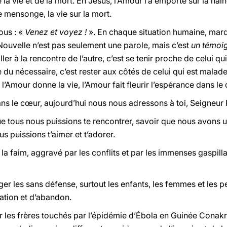
e la vie et de la mort. En Jésus, l’Amour l’a emporté sur la hai
 le mensonge, la vie sur la mort.
ous : «
Venez et voyez !
». En chaque situation humaine, marqué
Nouvelle n’est pas seulement une parole, mais c’est
un témoig
ller à la rencontre de l’autre, c’est se tenir proche de celui qui
 du nécessaire, c’est rester aux côtés de celui qui est mala
, l’Amour donne la vie, l’Amour fait fleurir l’espérance dans le 
ns le cœur, aujourd’hui nous nous adressons à toi, Seigneur 
ue tous nous puissions te rencontrer, savoir que nous avons 
s puissions t’aimer et t’adorer.
e la faim, aggravé par les conflits et par les immenses gasp
r les sans défense, surtout les enfants, les femmes et les p
ation et d’abandon.
 les frères touchés par l’épidémie d’Ébola en Guinée Conakry