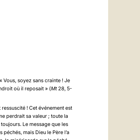
العربيّة
中文
LATINE
« Vous, soyez sans crainte ! Je
droit où il reposait » (
Mt
28, 5-
t ressuscité ! Cet événement est
me perdrait sa valeur ; toute la
art toujours. Le message que les
s péchés, mais Dieu le Père l’a