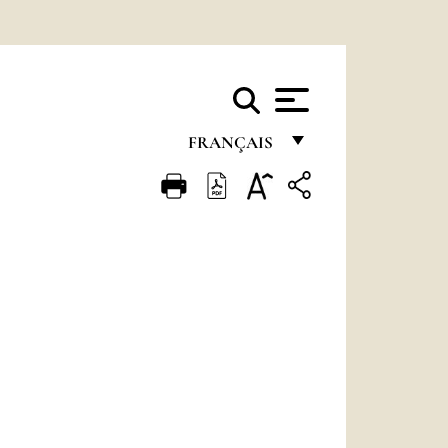
FRANÇAIS
FRANÇAIS
ENGLISH
ITALIANO
PORTUGUÊS
ESPAÑOL
DEUTSCH
POLSKI