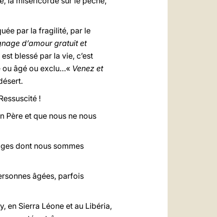
ne, la miséricorde sur le péché,
e par la fragilité, par le
nage d’amour gratuit et
 est blessé par la vie, c’est
de ou âgé ou exclu…«
Venez et
désert.
Ressuscité !
un Père et que nous ne nous
illages dont nous sommes
ersonnes âgées, parfois
, en Sierra Léone et au Libéria,