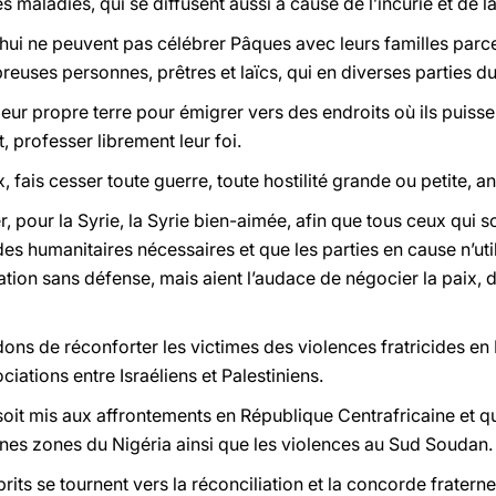
es maladies, qui se diffusent aussi à cause de l’incurie et de 
hui ne peuvent pas célébrer Pâques avec leurs familles parc
euses personnes, prêtres et laïcs, qui en diverses parties d
leur propre terre pour émigrer vers des endroits où ils puisse
, professer librement leur foi.
, fais cesser toute guerre, toute hostilité grande ou petite, a
er, pour la Syrie, la Syrie bien-aimée, afin que tous ceux qui
ides humanitaires nécessaires et que les parties en cause n’ut
lation sans défense, mais aient l’audace de négocier la paix,
ns de réconforter les victimes des violences fratricides en I
ciations entre Israéliens et Palestiniens.
oit mis aux affrontements en République Centrafricaine et qu
aines zones du Nigéria ainsi que les violences au Sud Soudan.
ts se tournent vers la réconciliation et la concorde fraterne