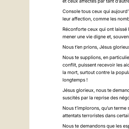
et ceux affectés par tant d’autr
Console tous ceux qui aujourd’
leur affection, comme les nombr
Réconforte ceux qui ont laissé 
mener une vie digne et, souvent
Nous t’en prions, Jésus glorieux
Nous te supplions, en particuli
conflit, puissent recevoir les a
la mort, surtout contre la popu
longtemps !
Jésus glorieux, nous te demando
suscités par la reprise des négo
Nous t’implorons, qu’un terme s
attentats terroristes dans cert
Nous te demandons que les espri