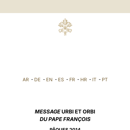
AR
-
DE
-
EN
-
ES
-
FR
-
HR
-
IT
-
PT
MESSAGE
URBI ET ORBI
DU PAPE FRANÇOIS
PÂQUES 201
4