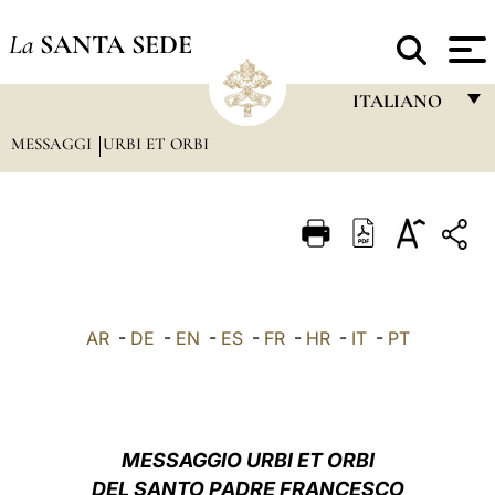
La
SANTA SEDE
ITALIANO
MESSAGGI
URBI ET ORBI
FRANÇAIS
ENGLISH
ITALIANO
PORTUGUÊS
ESPAÑOL
AR
-
DE
-
EN
-
ES
-
FR
-
HR
-
IT
-
PT
DEUTSCH
POLSKI
العربيّة
MESSAGGIO URBI ET ORBI
DEL SANTO PADRE FRANCESCO
中文