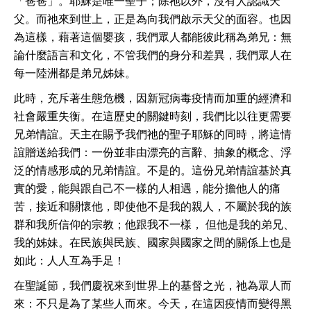
「爸爸」。耶穌是唯一聖子；除祂以外，沒有人認識天
父。而祂來到世上，正是為向我們啟示天父的面容。也因
為這樣，藉著這個嬰孩，我們眾人都能彼此稱為弟兄：無
論什麼語言和文化，不管我們的身分和差異，我們眾人在
每一陸洲都是弟兄姊妹。
此時，充斥著生態危機，因新冠病毒疫情而加重的經濟和
社會嚴重失衡。在這歷史的關鍵時刻，我們比以往更需要
兄弟情誼。天主在賜予我們祂的聖子耶穌的同時，將這情
誼贈送給我們：一份並非由漂亮的言辭、抽象的概念、浮
泛的情感形成的兄弟情誼。不是的。這份兄弟情誼基於真
實的愛，能與跟自己不一樣的人相遇，能分擔他人的痛
苦，接近和關懷他，即使他不是我的親人，不屬於我的族
群和我所信仰的宗教；他跟我不一樣， 但他是我的弟兄、
我的姊妹。在民族與民族、國家與國家之間的關係上也是
如此：人人互為手足！
在聖誕節，我們慶祝來到世界上的基督之光，祂為眾人而
來：不只是為了某些人而來。今天，在這因疫情而變得黑