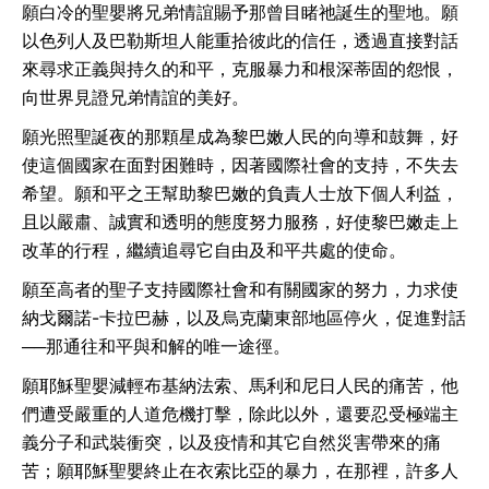
願白冷的聖嬰將兄弟情誼賜予那曾目睹祂誕生的聖地。願
以色列人及巴勒斯坦人能重拾彼此的信任，透過直接對話
來尋求正義與持久的和平，克服暴力和根深蒂固的怨恨，
向世界見證兄弟情誼的美好。
願光照聖誕夜的那顆星成為黎巴嫩人民的向導和鼓舞，好
使這個國家在面對困難時，因著國際社會的支持，不失去
希望。願和平之王幫助黎巴嫩的負責人士放下個人利益，
且以嚴肅、誠實和透明的態度努力服務，好使黎巴嫩走上
改革的行程，繼續追尋它自由及和平共處的使命。
願至高者的聖子支持國際社會和有關國家的努力，力求使
納戈爾諾-卡拉巴赫，以及烏克蘭東部地區停火，促進對話
──那通往和平與和解的唯一途徑。
願耶穌聖嬰減輕布基納法索、馬利和尼日人民的痛苦，他
們遭受嚴重的人道危機打擊，除此以外，還要忍受極端主
義分子和武裝衝突，以及疫情和其它自然災害帶來的痛
苦；願耶穌聖嬰終止在衣索比亞的暴力，在那裡，許多人