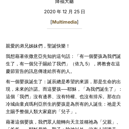
降福大廳
LATINE
2020 年 12 月 25 日
[
Multimedia
]
親愛的弟兄姊妹們，聖誕快樂！
我想藉著依撒意亞先知的這句話：「有一個嬰孩為我們誕
生了，有一個兒子賜給了我們」（依九 5），將教會在這
慶節宣告的訊息傳達給所有的人。
有一個嬰孩誕生了：誕辰總是希望的來源，那是生命的出
現，未來的許諾。而這嬰孩──耶穌，「為我們誕生了」：
這個「我們」沒有邊界、沒有特權、也沒有排斥。那在白
冷城由童貞瑪利亞所生的嬰孩是為所有的人誕生：祂是天
主賜予整個人類大家庭的「兒子」。
藉著這個嬰孩，我們眾人能轉向天主並稱祂為「父親」、