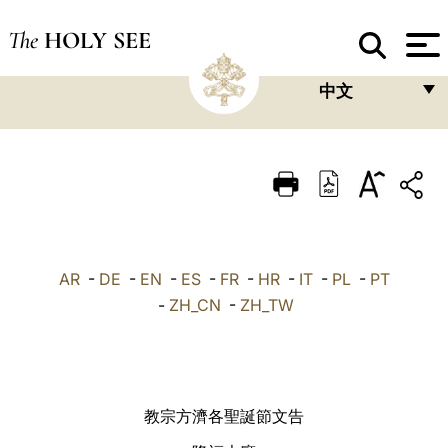
The
HOLY SEE
中文
FRANÇAIS
ENGLISH
ITALIANO
PORTUGUÊS
AR
-
DE
-
EN
-
ES
-
FR
-
HR
-
IT
-
PL
-
PT
ESPAÑOL
-
ZH_CN
-
ZH_TW
DEUTSCH
POLSKI
العربيّة
教宗方濟各聖誕節文告
中文