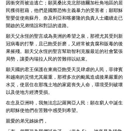
因衝突而被迫逃亡；願莫桑比克北部德爾加杜角地區的居
民獲得慰藉，他們是國際恐怖主義暴力的受害者；願耶穌
聖嬰促使南蘇丹、奈及利亞和喀麥隆的負責人士繼續走已
開啟的兄弟情誼和對話的道路。
願天父永恆的聖言成為美洲的希望之泉，那裡尤其受到新
冠病毒的打擊，且已飽受折磨，又經常被貪腐和販毒的後
果摧殘。願天父永恆的聖言幫助智利克服最近的社會緊張
局勢，讓委內瑞拉人民的苦難得以結束。
願天國的君王保護在東南亞飽受天災肆虐的人民，菲律賓
和越南的災情尤其嚴重，那裡多次的颱風造成後果嚴重的
水災，使居住在那塊土地的家庭喪失人命，環境受到破壞
以及使地方經濟受損。
在念及亞洲時，我無法忘記羅興亞人民：願在窮人中誕生
的耶穌使他們在苦難中感受到希望。
親愛的弟兄姊妹們，