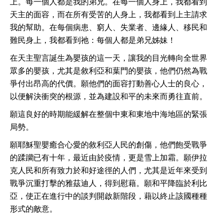
上。每一個人都是我的弟兄。在每一個人身上，我都看到
天主的面容，而在所有受苦的人身上，我都看到上主請求
我的幫助。在每個病患、窮人、失業者、邊緣人、移民和
難民身上，我都看到祂：每個人都是弟兄姊妹！
在天主聖言誕生為嬰孩的這一天，讓我的目光轉向全世界
眾多的嬰孩，尤其是敘利亞和葉門的嬰孩，他們仍然為戰
爭付出昂高的代價。願他們的面容打動善心人士的良心，
以便解決衝突的根源，並為建設和平的未來而勇往直前。
願這良好的時期能緩解在整個中東和東地中海地區的緊張
局勢。
願耶穌聖嬰癒合心愛的敘利亞人民的創傷，他們飽受戰爭
的蹂躪已有十年，最近由於疫情，更是雪上加霜。願伊拉
克人民和所有致力於和好途徑的人們，尤其是近年來受到
戰爭沉重打擊的雅茲迪人，得到慰藉。願和平降臨於利比
亞，使正在進行中的談判開啟新階段，藉以終止該國種種
形式的敵意。