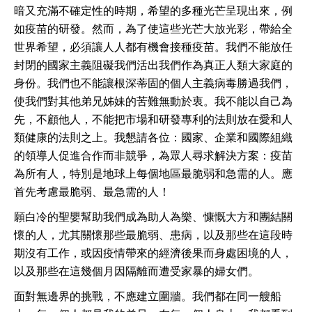
暗又充滿不確定性的時期，希望的多種光芒呈現出來，例
如疫苗的研發。然而，為了使這些光芒大放光彩，帶給全
世界希望，必須讓人人都有機會接種疫苗。我們不能放任
封閉的國家主義阻礙我們活出我們作為真正人類大家庭的
身份。我們也不能讓根深蒂固的個人主義病毒勝過我們，
使我們對其他弟兄姊妹的苦難無動於衷。我不能以自己為
先，不顧他人，不能把市場和研發專利的法則放在愛和人
類健康的法則之上。我懇請各位：國家、企業和國際組織
的領導人促進合作而非競爭，為眾人尋求解決方案：疫苗
為所有人，特別是地球上每個地區最脆弱和急需的人。應
首先考慮最脆弱、最急需的人！
願白冷的聖嬰幫助我們成為助人為樂、慷慨大方和團結關
懷的人，尤其關懷那些最脆弱、患病，以及那些在這段時
期沒有工作，或因疫情帶來的經濟後果而身處困境的人，
以及那些在這幾個月因隔離而遭受家暴的婦女們。
面對無邊界的挑戰，不應建立圍牆。我們都在同一艘船