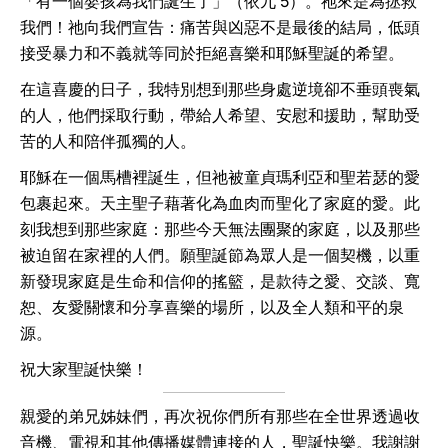
「有一個嬰孩為我們誕生了」（依九 5）。祂來是為拯救
我們！祂向我們宣告：痛苦與凶惡不是最後的結局，低頭
接受暴力和不義就等同於拒絕喜樂和耶穌聖誕的希望。
在這喜慶的日子，我特別想到那些身處逆境卻不垂頭喪氣
的人，他們採取行動，帶給人希望、安慰和援助，幫助受
苦的人和陪伴孤獨的人。
耶穌在一個馬槽裡誕生，但祂被童貞瑪利亞和聖若瑟的愛
包裹起來。天主聖子藉著化為血肉而聖化了家庭的愛。此
刻我想到那些家庭：那些今天無法團聚的家庭，以及那些
被迫留在家裡的人們。願聖誕節為眾人是一個契機，以重
新發現家庭是生命和信仰的搖籃，是款待之愛、交談、寬
恕、友愛關懷和分享喜樂的場所，以及全人類和平的泉
源。
祝大家聖誕快樂！
親愛的弟兄姊妹們，再次祝你們所有那些在全世界透過收
音機、電視和其他傳播媒體連接的人，聖誕快樂。我謝謝