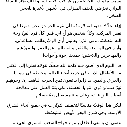
بسبب ما ولّدته الجائحة من عواقب اقتصادية، وكذلك تجاه النساء
اللواتي تعرّضن للعنف المنزلي في الأشهر الأخيرة للحجر
الصحّي.
إزاء تحدٍّ لا حدود له، لا يمكننا أن نقيم الحواجز. نحن جميعًا في
نفس المركب. وكلّ شخص هو أخ لي. ففي كلّ فرد ألمحُ وجهَ
الله منعكسًا، وفي الذين يعانون أرى الربَّ يطلب مساعدتي.
وأراه في المريض والفقير والعاطلين عن العمل والمهمّشين
والمهاجرين واللاجئين: جميعنا إخوة وأخوات!
في اليوم الذي أصبح فيه كلمة الله طفلًا، لنوجّه نظرنا إلى الكثير
من الأطفال الذين، في جميع أنحاء العالم، وخاصّة في سوريا
والعراق واليمن، ما زالوا يدفعون ثمن الحرب الباهظ. إن وجوههم
تهزّ ضمائرَ ذوي النوايا الحسنة، لكي يتمّ العمل على معالجة
أسباب النزاعات، وعلى بناء مستقبل يعمّه سلام.
ليكن هذا الوقتُ مناسبًا لتخفيف التوتّرات في جميع أنحاء الشرق
الأوسط وفي شرق البحر الأبيض المتوسّط.
عسى أن يشفي الطفل يسوع جراح الشعب السوري الحبيب،