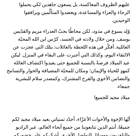
عليهم الظروف المعاكسة، بل يسعون جاهدين لكي يحملوا
الرجاء والعزاء والمساعدة، ويعضدوا المتألّمين ويرافقوا
الوحيدين.
وُلِد يسوع في مذود، لكن محاطًا بحبّ العذراء مريم والقدّيس
يوسف. ومن خلال ولادته في الجسد، كرّس ابن الله المحبّة
العائلية. أفكّر في هذه اللحظة بالعائلات: بتلك التي عجزت عن
الالتقاء اليوم، وكذلك التي أجبرت على البقاء في المنزل. ليكن
عيد الميلاد فرصةً بالنسبة للجميع حتى يعيدوا اكتشاف العائلة
كمهدٍ للحياة والإيمان؛ ومكان للمحبّة المضيافة والحوار والتسامح
والتضامن الأخوي والفرح المشترك، وكمصدر سلام للبشرية
جمعاء.
ميلاد مجيد للجميع!
أيّها الإخوة والأخوات الأعزّاء، أجدّد تمنياتي بعيد ميلاد مجيد لكم
جميعًا، أنتم الذين تتابعوننا من جميع أنحاء العالم، عبر الراديو
والتلفزيون ووسائل التواصل الأخرى. أشكركم على حضوركم