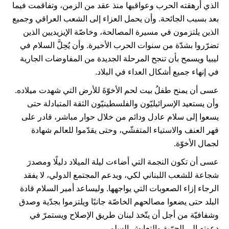
الذي أرهقته الحرب وعواقبها منذ عقد من الزمن، وتفاقمت فيما
بعد بسبب الجائحة. وأن يحمل العزاء إلى الشعب العراقي وجميع
الذين يلتزمون في مسيرة المصالحة، وخاصّة الإيزيديين الذين
تضرّروا بشدّة من سنوات الحرب الأخيرة. وأن يُحِلَّ السلام في
ليبيا ويسمح بأن تنجح المرحلة الجديدة من المفاوضات الجارية
في إنهاء جميع أشكال العداء في البلاد.
عسى أن يمنح طفلُ بيت لحم الأخوّةَ للأرض التي شهدت ميلاده.
وأن يستعيد الإسرائيليّون والفلسطينيّون الثقة المتبادلة حتى
يسعوا إلى سلام عادل ودائم من خلال حوار مباشر، قادر على
قهر العنف والاستياء المتفشّي، وحتى يقدّموا للعالم شهادة
لجمال الأخوّة.
عسى أن تكون النجمة التي أضاءت ليلة الميلاد دليلًا ومصدرَ
شجاعة للشعب اللبناني لكي، وبدعم المجتمع الدولي، لا يفقد
الرجاء إزاء الصعوبات التي يواجهها. وليساعد أمير السلام قادة
البلد حتى يضعوا مصالحهم الخاصّة جانبًا ويلتزموا بجدّية وصدق
وشفافيّة من أجل أن يتّخذ لبنان طريق الإصلاح ويستمرّ في
دعوته إلى الحرّية والتعايش السلمي.