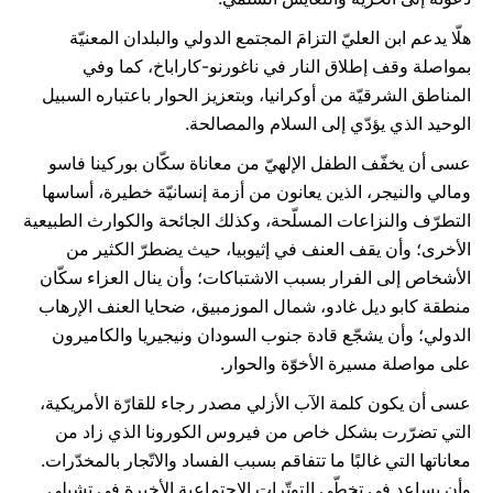
هلّا يدعم ابن العليّ التزامَ المجتمع الدولي والبلدان المعنيّة
بمواصلة وقف إطلاق النار في ناغورنو-كاراباخ، كما وفي
المناطق الشرقيّة من أوكرانيا، وبتعزيز الحوار باعتباره السبيل
الوحيد الذي يؤدّي إلى السلام والمصالحة.
عسى أن يخفّف الطفل الإلهيّ من معاناة سكّان بوركينا فاسو
ومالي والنيجر، الذين يعانون من أزمة إنسانيّة خطيرة، أساسها
التطرّف والنزاعات المسلّحة، وكذلك الجائحة والكوارث الطبيعية
الأخرى؛ وأن يقف العنف في إثيوبيا، حيث يضطرّ الكثير من
الأشخاص إلى الفرار بسبب الاشتباكات؛ وأن ينال العزاء سكّان
منطقة كابو ديل غادو، شمال الموزمبيق، ضحايا العنف الإرهاب
الدولي؛ وأن يشجّع قادة جنوب السودان ونيجيريا والكاميرون
على مواصلة مسيرة الأخوّة والحوار.
عسى أن يكون كلمة الآب الأزلي مصدر رجاء للقارّة الأمريكية،
التي تضرّرت بشكل خاص من فيروس الكورونا الذي زاد من
معاناتها التي غالبًا ما تتفاقم بسبب الفساد والاتّجار بالمخدّرات.
وأن يساعد في تخطّي التوتّرات الاجتماعية الأخيرة في تشيلي