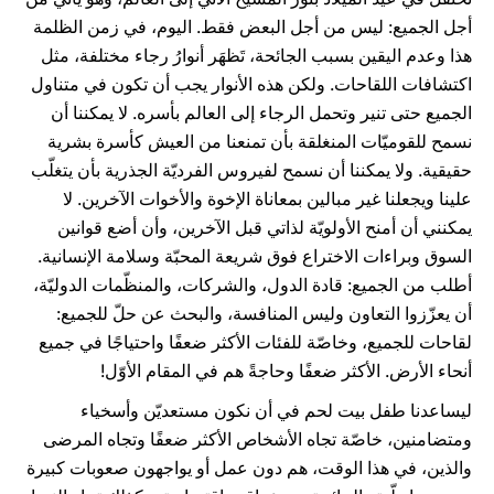
أجل الجميع: ليس من أجل البعض فقط. اليوم، في زمن الظلمة
هذا وعدم اليقين بسبب الجائحة، تَظهَر أنوارُ رجاء مختلفة، مثل
اكتشافات اللقاحات. ولكن هذه الأنوار يجب أن تكون في متناول
الجميع حتى تنير وتحمل الرجاء إلى العالم بأسره. لا يمكننا أن
نسمح للقوميّات المنغلقة بأن تمنعنا من العيش كأسرة بشرية
حقيقية. ولا يمكننا أن نسمح لفيروس الفرديّة الجذرية بأن يتغلّب
علينا ويجعلنا غير مبالين بمعاناة الإخوة والأخوات الآخرين. لا
يمكنني أن أمنح الأولويّة لذاتي قبل الآخرين، وأن أضع قوانين
السوق وبراءات الاختراع فوق شريعة المحبّة وسلامة الإنسانية.
أطلب من الجميع: قادة الدول، والشركات، والمنظّمات الدوليّة،
أن يعزّزوا التعاون وليس المنافسة، والبحث عن حلّ للجميع:
لقاحات للجميع، وخاصّة للفئات الأكثر ضعفًا واحتياجًا في جميع
أنحاء الأرض. الأكثر ضعفًا وحاجةً هم في المقام الأوّل!
ليساعدنا طفل بيت لحم في أن نكون مستعديّن وأسخياء
ومتضامنين، خاصّة تجاه الأشخاص الأكثر ضعفًا وتجاه المرضى
والذين، في هذا الوقت، هم دون عمل أو يواجهون صعوبات كبيرة