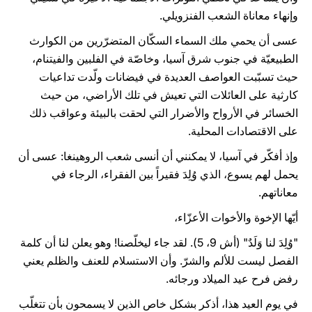
وإنهاء معاناة الشعب الفنزويلي.
عسى أن يحمي ملك السماء السكّان المتضرّرين من الكوارث
الطبيعيّة في جنوب شرق آسيا، وخاصّة في الفلبين والفيتنام،
حيث تسبّبت العواصف العديدة في فيضانات ولّدت تداعيات
كارثية على العائلات التي تعيش في تلك الأراضي، من حيث
الخسائر في الأرواح والأضرار التي لحقت بالبيئة وعواقب ذلك
على الاقتصادات المحلية.
وإذ أفكّر في آسيا، لا يمكنني أن أنسى شعب الروهينغا: عسى أن
يحمل لهم يسوع، الذي وُلِدَ فقيراً بين الفقراء، الرجاء في
معاناتهم.
أيّها الإخوة والأخوات الأعزّاء،
"وُلِدَ لنا وَلَدٌ" (أش 9، 5). لقد جاء ليخلّصنا! وهو يعلن لنا أن كلمة
الفصل ليست للألم والشرّ. وأن الاستسلام للعنف والظلم يعني
رفض فرح عيد الميلاد ورجائه.
في يوم العيد هذا، أذكر بشكل خاص الذين لا يسمحون بأن تتغلّب