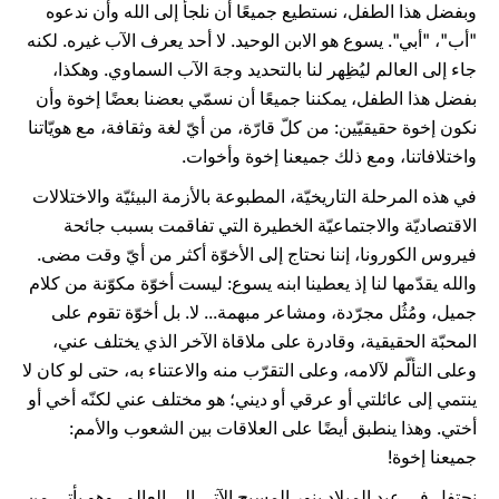
وبفضل هذا الطفل، نستطيع جميعًا أن نلجأ إلى الله وأن ندعوه
"أب"، "أبي". يسوع هو الابن الوحيد. لا أحد يعرف الآب غيره. لكنه
جاء إلى العالم ليُظِهر لنا بالتحديد وجهَ الآب السماوي. وهكذا،
بفضل هذا الطفل، يمكننا جميعًا أن نسمّي بعضنا بعضًا إخوة وأن
نكون إخوة حقيقيّين: من كلّ قارّة، من أيّ لغة وثقافة، مع هويّاتنا
واختلافاتنا، ومع ذلك جميعنا إخوة وأخوات.
في هذه المرحلة التاريخيّة، المطبوعة بالأزمة البيئيّة والاختلالات
الاقتصاديّة والاجتماعيّة الخطيرة التي تفاقمت بسبب جائحة
فيروس الكورونا، إننا نحتاج إلى الأخوّة أكثر من أيّ وقت مضى.
والله يقدّمها لنا إذ يعطينا ابنه يسوع: ليست أخوّة مكوّنة من كلام
جميل، ومُثُل مجرّدة، ومشاعر مبهمة... لا. بل أخوّة تقوم على
المحبّة الحقيقية، وقادرة على ملاقاة الآخر الذي يختلف عني،
وعلى التألّم لآلامه، وعلى التقرّب منه والاعتناء به، حتى لو كان لا
ينتمي إلى عائلتي أو عرقي أو ديني؛ هو مختلف عني لكنّه أخي أو
أختي. وهذا ينطبق أيضًا على العلاقات بين الشعوب والأمم:
جميعنا إخوة!
نحتفل في عيد الميلاد بنور المسيح الآتي إلى العالم، وهو يأتي من