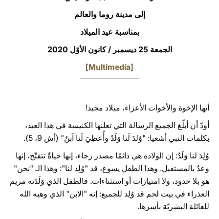
إلى مدينة روما والعالم
LATINE
بمناسبة عيد الميلاد
الجمعة 25 ديسمبر / كانون الأوّل 2020
]
Multimedia
[
أيها الإخوة والأخوات الأعزاء، ميلاد مجيد!
أودّ أن أبلّغ الجميع الرسالة التي تعلنها الكنيسة في هذا العيد،
بكلمات النبي أشعيا: "وُلدَ لَنا وَلَدٌ وأُعطِيَ لَنا آبنٌ" (أش 9، 5).
وُلِدَ لنا وَلَدٌ: إن الولادة هي دائمًا مصدر رجاء، إنها حياةٌ تتفتّح، إنها
وعدٌ بالمستقبل. وهذا الطفل يسوع، قد "وُلِد لنا": وهذا الـ "نحن"
هو بلا حدود، ولا امتيازات أو استثناءات. فالطفل الذي وَلَدَته مريم
العذراء في بيت لحم قد وُلِد للجميع: إنه "الابن" الذي وهبه الله
للعائلة البشريّة بأسرها.