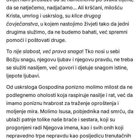
da se natječemo, nadjačamo... Ali kršćani, milošću
Krista, umrlog i uskrslog, su
klice drugog
čovječanstva
, u kojem nastojimo živjeti tako da jedni
drugima služimo, da ne budemo bahati, već spremni
pomoći i poštovati druge.
To
nije slabost, već prava snaga
! Tko nosi u sebi
Božju snagu, njegovu ljubav i njegovu pravdu, ne treba
se služiti nasiljem, već govori i djeluje snagom istine,
ljepote ljubavi.
Od uskrsloga Gospodina ponizno molimo milost da ne
podlegnemo oholosti koja raspiruje nasilje i rat, već da
imamo poniznu hrabrost za traženje oproštenja i
moljenje mira. Molimo Isusa, pobjednika nad smrću, da
ublaži patnje tolike naše braće i sestara, koji su
progonjeni radi Njegova imena, kao i svih onih koji
nepravedno trpe nepravdu kao posljedicu trenutačnih