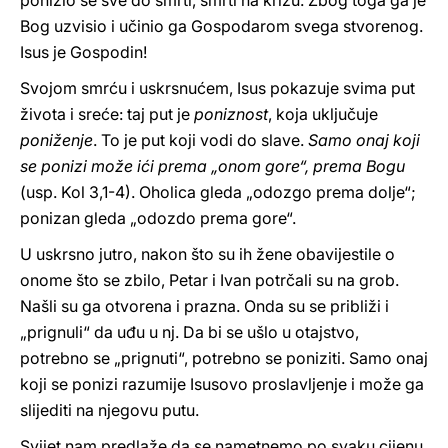
ponizio se sve do smrti, smrti na križu. Zbog toga ga je
Bog uzvisio i učinio ga Gospodarom svega stvorenog.
Isus je Gospodin!
Svojom smrću i uskrsnućem, Isus pokazuje svima put
života i sreće: taj put je
poniznost
, koja uključuje
poniženje
. To je put koji vodi do slave.
Samo onaj koji
se ponizi može ići prema „onom gore“, prema Bogu
(usp. Kol 3,1-4). Oholica gleda „odozgo prema dolje“;
ponizan gleda „odozdo prema gore“.
U uskrsno jutro, nakon što su ih žene obavijestile o
onome što se zbilo, Petar i Ivan potrčali su na grob.
Našli su ga otvorena i prazna. Onda su se približi i
„prignuli“ da uđu u nj. Da bi se ušlo u otajstvo,
potrebno se „prignuti“, potrebno se poniziti. Samo onaj
koji se ponizi razumije Isusovo proslavljenje i može ga
slijediti na njegovu putu.
Svijet nam predlaže da se nametnemo po svaku cijenu,