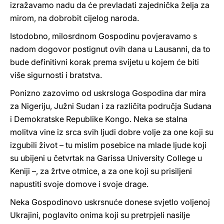
izražavamo nadu da će prevladati zajednička želja za
mirom, na dobrobit cijelog naroda.
Istodobno, milosrdnom Gospodinu povjeravamo s
nadom dogovor postignut ovih dana u Lausanni, da to
bude definitivni korak prema svijetu u kojem će biti
više sigurnosti i bratstva.
Ponizno zazovimo od uskrsloga Gospodina dar mira
za Nigeriju, Južni Sudan i za različita područja Sudana
i Demokratske Republike Kongo. Neka se stalna
molitva vine iz srca svih ljudi dobre volje za one koji su
izgubili život – tu mislim posebice na mlade ljude koji
su ubijeni u četvrtak na Garissa University College u
Keniji –, za žrtve otmice, a za one koji su prisiljeni
napustiti svoje domove i svoje drage.
Neka Gospodinovo uskrsnuće donese svjetlo voljenoj
Ukrajini, poglavito onima koji su pretrpjeli nasilje