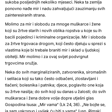
sukoba posljednjih nekoliko mjeseci. Neka ta zemlja
ponovno nađe mir i nadu zahvaljujući zauzimanju svih
zainteresiranih strana.
Molimo za mir i slobodu za mnoge muškarce i žene
koji su žrtve starih i novih oblika ropstva u koje su ih
bacili pojedinci i kriminalne organizacije. Mir i sloboda
za žrtve trgovaca drogom, koji često djeluju u sprezi s
vlastima koje bi trebale braniti mir i sklad u ljudskoj
obitelji. Mir molimo i za ovaj svijet podvrgnut
trgovcima oružja.
Neka do svih marginaliziranih, zatvorenika, siromašnih
i selilaca koji su tako često odbačeni, zlostavljani i
tlačeni; bolesnika i patnika; djece, poglavito one koja
su žrtve nasilja; do svih koji su danas u žalosti; do svih
muškaraca i žena dobre volje dopre utješni glas
Gospodina Isusa: „Mir vama“ (Lk 24, 36). „Ne bojte se,
ja sam uskrsnuo i uvijek ću biti s vama“ (usp.
Rimski