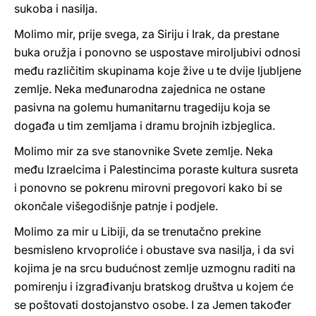
sukoba i nasilja.
Molimo mir, prije svega, za Siriju i Irak, da prestane
buka oružja i ponovno se uspostave miroljubivi odnosi
među različitim skupinama koje žive u te dvije ljubljene
zemlje. Neka međunarodna zajednica ne ostane
pasivna na golemu humanitarnu tragediju koja se
događa u tim zemljama i dramu brojnih izbjeglica.
Molimo mir za sve stanovnike Svete zemlje. Neka
među Izraelcima i Palestincima poraste kultura susreta
i ponovno se pokrenu mirovni pregovori kako bi se
okončale višegodišnje patnje i podjele.
Molimo za mir u Libiji, da se trenutačno prekine
besmisleno krvoproliće i obustave sva nasilja, i da svi
kojima je na srcu budućnost zemlje uzmognu raditi na
pomirenju i izgrađivanju bratskog društva u kojem će
se poštovati dostojanstvo osobe. I za Jemen također