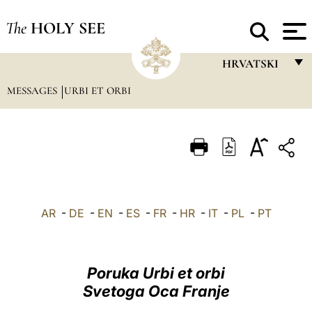
The
HOLY SEE
HRVATSKI
MESSAGES
URBI ET ORBI
FRANÇAIS
ENGLISH
ITALIANO
PORTUGUÊS
ESPAÑOL
AR
-
DE
-
EN
-
ES
-
FR
-
HR
-
IT
-
PL
-
PT
DEUTSCH
POLSKI
Poruka Urbi et orbi
العربيّة
Svetoga Oca Franje
中文