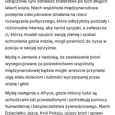
udręczonej Syrii odnaleźć braterstwo po tych długich
latach wojny. Niech wspólnota międzynarodowa
podejmie zdecydowane działania na rzecz
rozwiązania politycznego, które odłożyłoby podziały i
różnorodne interesy, aby naród syryjski, a zwłaszcza
ci, którzy musieli opuścić swoją ziemię i szukać
schronienia gdzie indziej, mogli powrócić do życia w
pokoju w swojej ojczyźnie.
Myślę o Jemenie z nadzieją, że zawieszenie broni
wynegocjowane za pośrednictwem wspólnoty
międzynarodowej będzie mogło wreszcie przynieść
ulgę wielu dzieciom i ludności wyczerpanej przez
wojnę i głód.
Myślę następnie o Afryce, gdzie miliony ludzi są
uchodźcami lub przesiedlonymi i potrzebują pomocy
humanitarnej i bezpieczeństwa żywnościowego. Niech
Dzieciątko Jezus, Król Pokoju, uciszy broń i sprawi