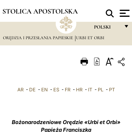
STOLICA APOSTOLSKA
POLSKI
ORĘDZIA I PRZESŁANIA PAPIESKIE
URBI ET ORBI
FRANÇAIS
ENGLISH
ITALIANO
PORTUGUÊS
ESPAÑOL
AR
-
DE
-
EN
-
ES
-
FR
-
HR
-
IT
-
PL
-
PT
DEUTSCH
POLSKI
العربيّة
Bożonarodzeniowe Orędzie «Urbi et Orbi»
Papieża Franciszka
中文