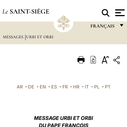
Le
SAINT-SIÈGE
FRANÇAIS
MESSAGES
URBI ET ORBI
FRANÇAIS
ENGLISH
ITALIANO
PORTUGUÊS
ESPAÑOL
AR
-
DE
-
EN
-
ES
-
FR
-
HR
-
IT
-
PL
-
PT
DEUTSCH
POLSKI
العربيّة
MESSAGE URBI ET ORBI
DU PAPE FRANÇOIS
中文