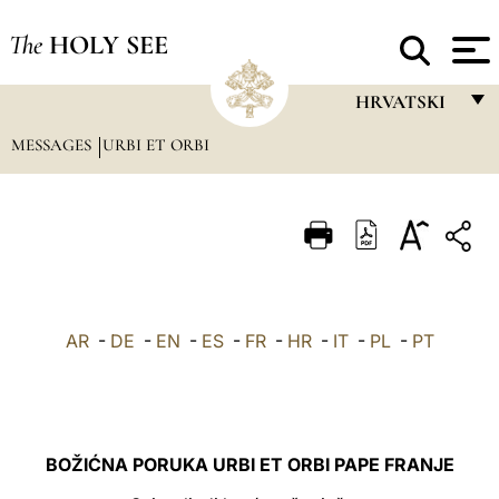
The
HOLY SEE
HRVATSKI
MESSAGES
URBI ET ORBI
FRANÇAIS
ENGLISH
ITALIANO
PORTUGUÊS
ESPAÑOL
AR
-
DE
-
EN
-
ES
-
FR
-
HR
-
IT
-
PL
-
PT
DEUTSCH
POLSKI
العربيّة
BOŽIĆNA PORUKA URBI ET ORBI PAPE FRANJE
中文