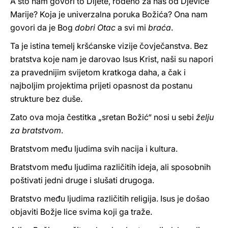
A što nam govori to Dijete, rođeno za nas od Djevice
Marije? Koja je univerzalna poruka Božića? Ona nam
govori da je Bog
dobri Otac
a svi mi
braća
.
Ta je istina temelj kršćanske vizije čovječanstva. Bez
bratstva koje nam je darovao Isus Krist, naši su napori
za pravednijim svijetom kratkoga daha, a čak i
najboljim projektima prijeti opasnost da postanu
strukture bez duše.
Zato ova moja čestitka „sretan Božić“ nosi u sebi
želju
za bratstvom
.
Bratstvom među ljudima svih nacija i kultura.
Bratstvom među ljudima različitih ideja, ali sposobnih
poštivati jedni druge i slušati drugoga.
Bratstvo među ljudima različitih religija. Isus je došao
objaviti Božje lice svima koji ga traže.