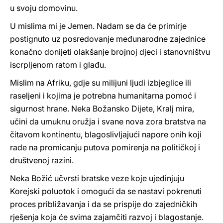
u svoju domovinu.
U mislima mi je Jemen. Nadam se da će primirje
postignuto uz posredovanje međunarodne zajednice
konačno donijeti olakšanje brojnoj djeci i stanovništvu
iscrpljenom ratom i glađu.
Mislim na Afriku, gdje su milijuni ljudi izbjeglice ili
raseljeni i kojima je potrebna humanitarna pomoć i
sigurnost hrane. Neka Božansko Dijete, Kralj mira,
učini da umuknu oružja i svane nova zora bratstva na
čitavom kontinentu, blagoslivljajući napore onih koji
rade na promicanju putova pomirenja na političkoj i
društvenoj razini.
Neka Božić učvrsti bratske veze koje ujedinjuju
Korejski poluotok i omogući da se nastavi pokrenuti
proces približavanja i da se prispije do zajedničkih
rješenja koja će svima zajamčiti razvoj i blagostanje.