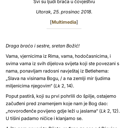
Svi su ljudi braća u čovještvu
LATINE
Utorak, 25. prosinac 2018.
[
Multimedia
]
Draga braćo i sestre, sretan Božić!
Vama, vjernicima iz Rima, vama, hodočasnicima, i
svima vama iz svih dijelova svijeta koji ste povezani s
nama, ponavljam radosni navještaj iz Betlehema:
„Slava na visinama Bogu, / a na zemlji mir ljudima
miljenicima njegovim“ (
Lk
2, 14).
Poput pastirâ, koji su prvi pohrlili do špilje, ostajemo
začuđeni pred znamenjem koje nam je Bog dao:
„novorođenče povijeno gdje leži u jaslama“ (
Lk
2, 12).
U tišini padamo ničice i klanjamo se.