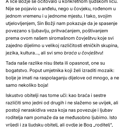
A lice Božje se očitovalo u konkretnom ljudskom licu.
Nije se pojavio u anđelu, nego u čovjeku, rođenom u
jednom vremenu i u jednome mjestu. I tako, svojim
utjelovljenjem, Sin Božji nam pokazuje da je spasenje
povezano s ljubavlju, prihvaćanjem, poštivanjem
prema ovom našem siromašnom čovještvu koje svi
zajedno dijelimo u velikoj različitosti etničkih skupina,
jezika, kultura…, ali svi smo
braća u čovještvu
!
Tada naše razlike nisu šteta ili opasnost, one su
bogatstvo. Poput umjetnika koji želi izraditi mozaik:
bolje je imati na raspolaganju dijelove od mnogo, a ne
samo nekoliko boja!
Iskustvo obitelji nas tome uči: kao braća i sestre
različiti smo jedni od drugih i ne slažemo se uvijek, ali
postoji neraskidiva veza koja nas povezuje i ljubav
roditelja nam pomaže da se međusobno ljubimo. Isto
vrijedi i za ljudsku obitelj, ali ovdje je Bog „roditelj“,