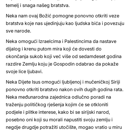
temelj i snaga našeg bratstva.
Neka nam ovaj Božić pomogne ponovno otkriti veze
bratstva koje nas ujedinjuju kao ljudska bića i povezuju
sve narode.
Neka omogući Izraelcima i Palestincima da nastave
dijalog i krenu putom mira koji će dovesti do
okončanja sukob koji već više od sedamdeset godina
razdire Zemlju koju je Gospodin odabrao da pokaže
svoje lice ljubavi.
Neka Dijete Isus omogući ljubljenoj i mučeničkoj Siriji
ponovno otkriti bratstvo nakon ovih dugih godina rata.
Neka međunarodna zajednica odlučno poradi na
traženju političkog rješenja kojim će se otkloniti
podjele i plitke interese, kako bi se sirijski narod,
posebno oni koji su morali napustiti svoju zemlju i
negdje drugdje potražiti utočište, mogao vratio u miru