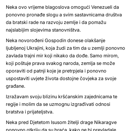
Neka ovo vrijeme blagoslova omogući Venezueli da
ponovno pronađe slogu a svim sastavnicama društva
da bratski rade na razvoju zemlje i da pomažu
najslabijim slojevima stanovništva.
Neka novorođeni Gospodin donese olakšanje
ljubljenoj Ukrajini, koja žudi za tim da u zemlji ponovno
zavlada trajni mir koji nikako da dođe. Samo mirom,
koji poštuje prava svakog naroda, zemlja se može
oporaviti od patnji koje je pretrpjela i ponovno
uspostaviti uvjete života dostojne čovjeka za svoje
građane.
Izražavam svoju blizinu kršćanskim zajednicama te
regije i molim da se uzmognu izgrađivati odnosi
bratstva i prijateljstva.
Neka pred Djetetom Isusom žitelji drage Nikaragve
ponovno otkriju da su braća, kako ne bi prevladale