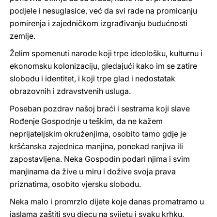
podjele i nesuglasice, već da svi rade na promicanju
pomirenja i zajedničkom izgrađivanju budućnosti
zemlje.
Želim spomenuti narode koji trpe ideološku, kulturnu i
ekonomsku kolonizaciju, gledajući kako im se zatire
slobodu i identitet, i koji trpe glad i nedostatak
obrazovnih i zdravstvenih usluga.
Poseban pozdrav našoj braći i sestrama koji slave
Rođenje Gospodnje u teškim, da ne kažem
neprijateljskim okruženjima, osobito tamo gdje je
kršćanska zajednica manjina, ponekad ranjiva ili
zapostavljena. Neka Gospodin podari njima i svim
manjinama da žive u miru i dožive svoja prava
priznatima, osobito vjersku slobodu.
Neka malo i promrzlo dijete koje danas promatramo u
jaslama zaštiti svu djecu na svijetu i svaku krhku,