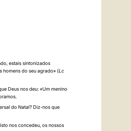
العربيّة
中文
LATINE
ndo, estais sintonizados
aos homens do seu agrado» (
Lc
l que Deus nos deu: «Um menino
doramos.
ersal do Natal? Diz-nos que
isto nos concedeu, os nossos