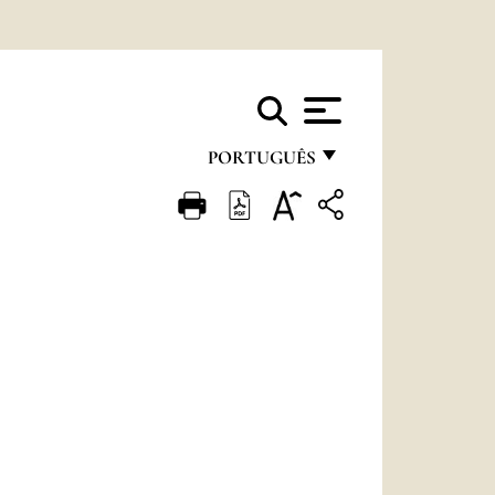
PORTUGUÊS
FRANÇAIS
ENGLISH
ITALIANO
PORTUGUÊS
ESPAÑOL
DEUTSCH
POLSKI