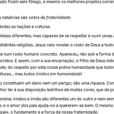
sto ficam sem fôlego, e mesmo os melhores projetos correm 
s natalícias são
votos de fraternidade
.
todas as nações e culturas.
ideias diferentes, mas capazes de se respeitar e ouvir umas 
distintas religiões. Jesus veio revelar o rosto de Deus a to
-se num rosto humano concreto. Apareceu, não sob a forma
cretos. E assim, com a sua encarnação, o Filho de Deus ind
dade, do respeito por esta nossa pobre humanidade que to
ulturas... mas todos
irmãos em humanidade
!
ão constituem um dano nem um perigo; são uma riqueza. Co
hor ter à sua disposição ladrilhos de muitas cores, que de p
 ensina: irmãos e irmãs são diferentes um do outro e nem s
ne, e o amor dos pais ajuda-os a quererem-se bem. O mesmo 
pai», o fundamento e a força da nossa fraternidade.