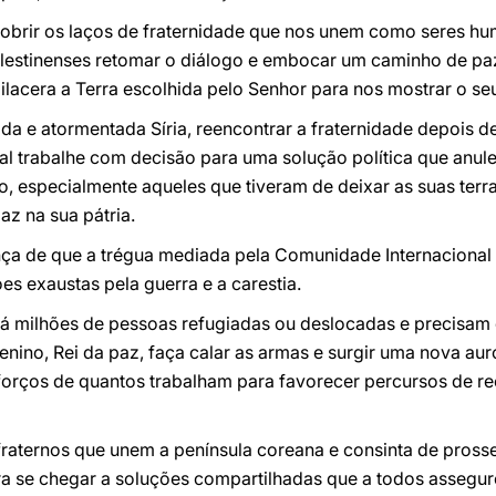
cobrir os laços de fraternidade que nos unem como seres hu
Palestinenses retomar o diálogo e embocar um caminho de pa
dilacera a Terra escolhida pelo Senhor para nos mostrar o se
a e atormentada Síria, reencontrar a fraternidade depois d
 trabalhe com decisão para uma solução política que anule 
o, especialmente aqueles que tiveram de deixar as suas terr
az na sua pátria.
a de que a trégua mediada pela Comunidade Internacional po
es exaustas pela guerra e a carestia.
há milhões de pessoas refugiadas ou deslocadas e precisam d
nino, Rei da paz, faça calar as armas e surgir uma nova aur
rços de quantos trabalham para favorecer percursos de reco
 fraternos que unem a península coreana e consinta de pross
 se chegar a soluções compartilhadas que a todos assegur