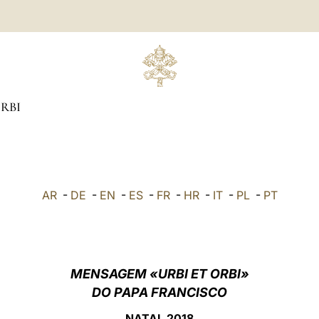
ORBI
AR
-
DE
-
EN
-
ES
-
FR
-
HR
-
IT
-
PL
-
PT
MENSAGEM «URBI ET ORBI»
DO PAPA FRANCISCO
NATAL 2018