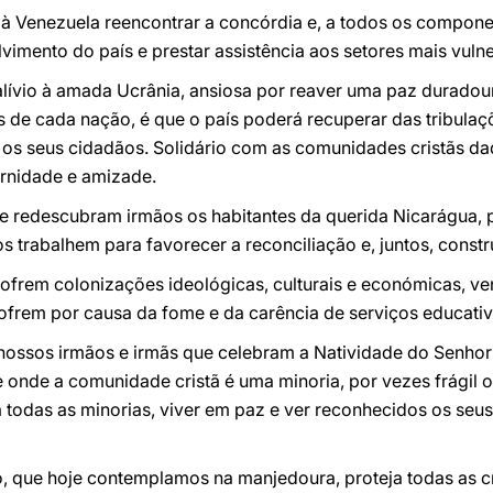
à Venezuela reencontrar a concórdia e, a todos os compone
vimento do país e prestar assistência aos setores mais vuln
lívio à amada Ucrânia, ansiosa por reaver uma paz duradour
os de cada nação, é que o país poderá recuperar das tribulaç
 os seus cidadãos. Solidário com as comunidades cristãs da
ernidade e amizade.
se redescubram irmãos os habitantes da querida Nicarágua,
s trabalhem para favorecer a reconciliação e, juntos, constru
ofrem colonizações ideológicas, culturais e económicas, ve
sofrem por causa da fome e da carência de serviços educativo
nossos irmãos e irmãs que celebram a Natividade do Senhor 
e onde a comunidade cristã é uma minoria, por vezes frágil
a todas as minorias, viver em paz e ver reconhecidos os seus
, que hoje contemplamos na manjedoura, proteja todas as cr