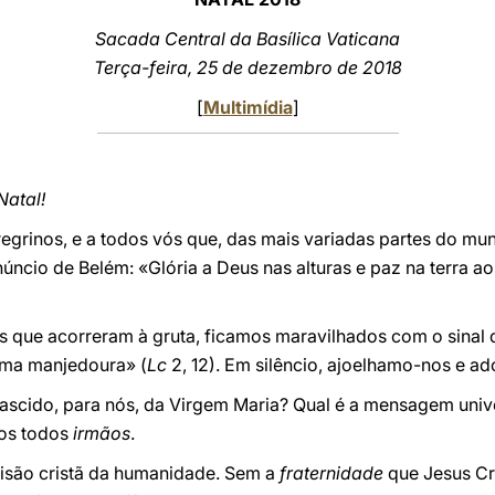
Sacada Central da Basílica Vaticana
Terça-feira, 25 de dezembro de 2018
[
Multimídia
]
Natal!
eregrinos, e a todos vós que, das mais variadas partes do mu
úncio de Belém: «Glória a Deus nas alturas e paz na terra 
s que acorreram à gruta, ficamos maravilhados com o sina
uma manjedoura» (
Lc
2, 12). Em silêncio, ajoelhamo-nos e a
nascido, para nós, da Virgem Maria? Qual é a mensagem univ
mos todos
irmãos
.
visão cristã da humanidade. Sem a
fraternidade
que Jesus Cr