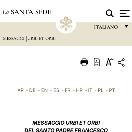
La
SANTA SEDE
ITALIANO
MESSAGGI
URBI ET ORBI
FRANÇAIS
ENGLISH
ITALIANO
PORTUGUÊS
ESPAÑOL
AR
-
DE
-
EN
-
ES
-
FR
-
HR
-
IT
-
PL
-
PT
DEUTSCH
POLSKI
العربيّة
MESSAGGIO URBI ET ORBI
DEL SANTO PADRE FRANCESCO
中文