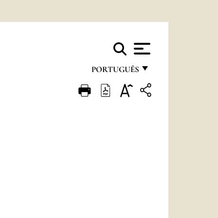
PORTUGUÊS
FRANÇAIS
ENGLISH
ITALIANO
PORTUGUÊS
ESPAÑOL
DEUTSCH
POLSKI