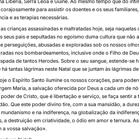
na Libéria, Serra Leoa e Guiné. Ao mesmo tempo que do ín
corajosamente para assistir os doentes e os seus familiare
cia e as terapias necessárias.
s crianças assassinadas e maltratadas hoje, seja naquelas q
 seus pais e sepultadas no egoísmo duma cultura que não am
 e perseguições, abusadas e exploradas sob os nossos olhos
cradas nos bombardeamentos, inclusive onde o Filho de Deus
a espada de tantos Herodes. Sobre o seu sangue, estende-se
há tantas lágrimas neste Natal que se juntam às lágrimas d
hoje o Espírito Santo ilumine os nossos corações, para pod
rgem Maria, a salvação oferecida por Deus a cada um de nós
poder de Cristo, que é libertação e serviço, se faça sentir 
dão. Que este poder divino tire, com a sua mansidão, a dur
mundanismo e na indiferença, na globalização da indiferenç
, a destruição em criatividade, o ódio em amor e ternura. 
m a vossa salvação».