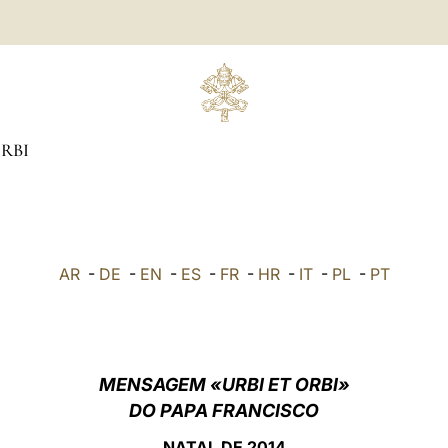
ORBI
AR
-
DE
-
EN
-
ES
-
FR
-
HR
-
IT
-
PL
-
PT
MENSAGEM «URBI ET ORBI»
DO PAPA FRANCISCO
NATAL DE
2014