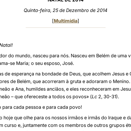
Quinta-feira, 25 de Dezembro de 2014
[
Multimídia
]
Natal!
lvador do mundo, nasceu para nós. Nasceu em Belém de uma 
ama-se Maria; o seu esposo, José.
ias de esperança na bondade de Deus, que acolhem Jesus e
tores de Belém, que acorreram à gruta e adoraram o Menino. 
meão e Ana, humildes anciãos, e eles reconheceram em Jesu
meão – que ofereceste a todos os povos» (
Lc
2, 30-31).
ão para cada pessoa e para cada povo!
 hoje que olhe para os nossos irmãos e irmãs do Iraque e da
 em curso e, juntamente com os membros de outros grupos ét