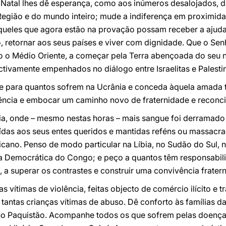
 Natal lhes dê esperança, como aos inúmeros desalojados, d
 Região e do mundo inteiro; mude a indiferença em proximida
queles que agora estão na provação possam receber a ajuda
o, retornar aos seus países e viver com dignidade. Que o Se
do o Médio Oriente, a começar pela Terra abençoada do seu 
tivamente empenhados no diálogo entre Israelitas e Palesti
e para quantos sofrem na Ucrânia e conceda àquela amada t
lência e embocar um caminho novo de fraternidade e reconci
ria, onde – mesmo nestas horas – mais sangue foi derramado
ídas aos seus entes queridos e mantidas reféns ou massacr
ricano. Penso de modo particular na Líbia, no Sudão do Sul, 
ca Democrática do Congo; e peço a quantos têm responsabili
a superar os contrastes e construir uma convivência frater
s vítimas de violência, feitas objecto de comércio ilícito e 
, tantas crianças vítimas de abuso. Dê conforto às famílias 
o Paquistão. Acompanhe todos os que sofrem pelas doenças