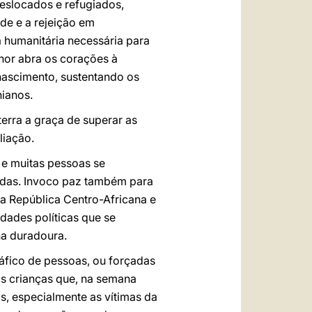
eslocados e refugiados,
de e a rejeição em
 humanitária necessária para
nhor abra os corações à
nascimento, sustentando os
nianos.
erra a graça de superar as
liação.
 e muitas pessoas se
adas. Invoco paz também para
na República Centro-Africana e
dades políticas que se
na duradoura.
tráfico de pessoas, ou forçadas
das crianças que, na semana
, especialmente as vítimas da