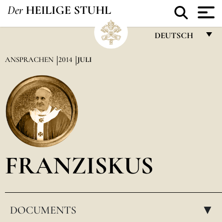
Der
HEILIGE STUHL
DEUTSCH
FRANÇAIS
ANSPRACHEN
2014
JULI
ENGLISH
ITALIANO
PORTUGUÊS
ESPAÑOL
DEUTSCH
FRANZISKUS
POLSKI
العربيّة
DOCUMENTS
中文
▸