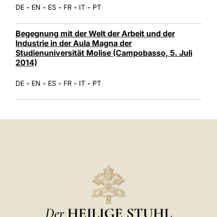
-
-
-
-
-
DE
EN
ES
FR
IT
PT
Begegnung mit der Welt der Arbeit und der
Industrie in der Aula Magna der
Studienuniversität Molise (Campobasso, 5. Juli
2014)
-
-
-
-
-
DE
EN
ES
FR
IT
PT
Der
HEILIGE STUHL