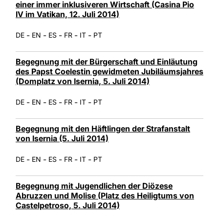
einer immer inklusiveren Wirtschaft (Casina Pio
IV im Vatikan, 12. Juli 2014)
-
-
-
-
-
DE
EN
ES
FR
IT
PT
Begegnung mit der Bürgerschaft und Einläutung
des Papst Coelestin gewidmeten Jubiläumsjahres
(Domplatz von Isernia, 5. Juli 2014)
-
-
-
-
-
DE
EN
ES
FR
IT
PT
Begegnung mit den Häftlingen der Strafanstalt
von Isernia (5. Juli 2014)
-
-
-
-
-
DE
EN
ES
FR
IT
PT
Begegnung mit Jugendlichen der Diözese
Abruzzen und Molise (Platz des Heiligtums von
Castelpetroso, 5. Juli 2014)