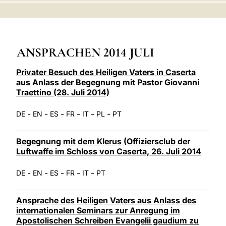
LATINE
ANSPRACHEN 2014 JULI
Privater Besuch des Heiligen Vaters in Caserta
aus Anlass der Begegnung mit Pastor Giovanni
Traettino (28. Juli 2014)
-
-
-
-
-
-
DE
EN
ES
FR
IT
PL
PT
Begegnung mit dem Klerus (Offiziersclub der
Luftwaffe im Schloss von Caserta, 26. Juli 2014
-
-
-
-
-
DE
EN
ES
FR
IT
PT
Ansprache des Heiligen Vaters aus Anlass des
internationalen Seminars zur Anregung im
Apostolischen Schreiben Evangelii gaudium zu