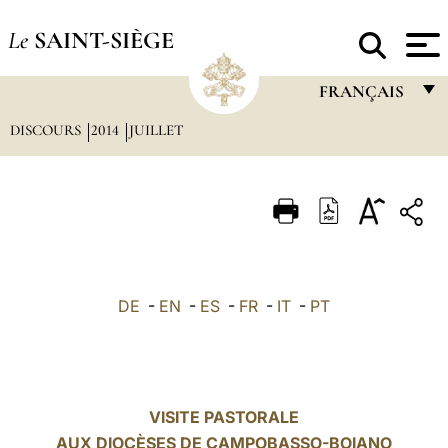
Le
SAINT-SIÈGE
FRANÇAIS
DISCOURS
2014
JUILLET
FRANÇAIS
ENGLISH
ITALIANO
PORTUGUÊS
ESPAÑOL
DE
-
EN
-
ES
-
FR
-
IT
-
PT
DEUTSCH
POLSKI
العربيّة
VISITE PASTORALE
AUX DIOCÈSES DE CAMPOBASSO-BOIANO
中文