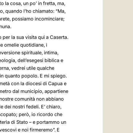
o la cosa, un po’ in fretta, ma,
uto, quando l’ho chiamato: “Ma,
farete, possiamo incominciare;
nuna.
 per la sua visita qui a Caserta.
e omelie quotidiane, i
versione spirituale, intima,
ologia, dell’esegesi biblica e
erna, vedrei utile qualche
o in quanto popolo. E mi spiego.
a metà con la diocesi di Capua e
lometro dal municipio, appartiene
e nostre comunità non abbiano
e dei nostri fedeli. E’ chiaro,
copato; però, io ricordo che
teria di Stato – e portammo un
vescovi e noi firmeremo”. E