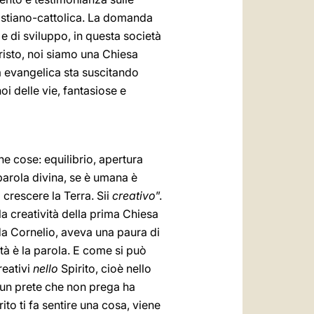
ristiano-cattolica. La domanda
e di sviluppo, in questa società
risto, noi siamo una Chiesa
za evangelica sta suscitando
i delle vie, fantasiose e
e cose: equilibrio, apertura
parola divina, se è umana è
crescere la Terra. Sii
creativo
”.
a creatività della prima Chiesa
da Cornelio, aveva una paura di
tà è la parola. E come si può
reativi
nello
Spirito, cioè nello
 un prete che non prega ha
ito ti fa sentire una cosa, viene