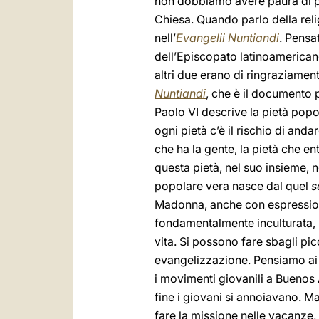
non dobbiamo avere paura di pro
Chiesa. Quando parlo della relig
nell’
Evangelii Nuntiandi
. Pensa
dell’Episcopato latinoamericano
altri due erano di ringraziamen
Nuntiandi
, che è il documento 
Paolo VI descrive la pietà pop
ogni pietà c’è il rischio di and
che ha la gente, la pietà che en
questa pietà, nel suo insieme, n
popolare vera nasce dal quel
s
Madonna, anche con espressioni
fondamentalmente inculturata, 
vita. Si possono fare sbagli pic
evangelizzazione. Pensiamo ai gi
i movimenti giovanili a Buenos 
fine i giovani si annoiavano. M
fare la missione nelle vacanze,