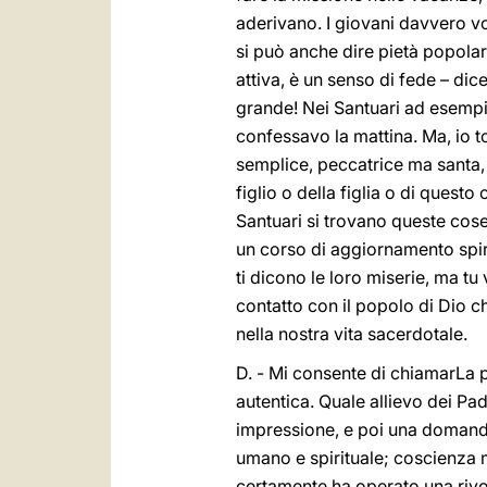
aderivano. I giovani davvero v
si può anche dire pietà popolar
attiva, è un senso di fede – dic
grande! Nei Santuari ad esempio
confessavo la mattina. Ma, io 
semplice, peccatrice ma santa,
figlio o della figlia o di quest
Santuari si trovano queste cose
un corso di aggiornamento spiri
ti dicono le loro miserie, ma t
contatto con il popolo di Dio ch
nella nostra vita sacerdotale.
D. - Mi consente di chiamarLa 
autentica. Quale allievo dei Pa
impressione, e poi una domanda c
umano e spirituale; coscienza m
certamente ha operato una rivo