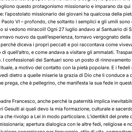
ogliono questo protagonismo missionario e imparano da qui a
e: l’apostolato missionario dei giovani ha qualcosa della pie
e Paolo VI – profondo, che soltanto i semplici e gli umili sono
 si vedono miracoli! Ogni 27 luglio andavo al Santuario di S
tornavo nuovo da quell’esperienza, tornavo vergognato della 
 perché diceva i propri peccati e poi raccontava come vivev
o o di quell’altro, e come andava a visitare gli ammalati. Tras
. I confessionali dei Santuari sono un posto di rinnovamento 
tuale, a motivo del contatto con la pietà popolare. E i fede
u vedi dietro a quelle miserie la grazia di Dio che li conduce
e prega, che è pellegrino, che manifesta la sua fede in questa
padre Francesco, anche perché la paternità implica inevitabi
dri Gesuiti ai quali devo la mia formazione, culturale e sacer
he rivolgo a Lei in modo particolare. L’identikit del prete de
issionaria; apertura dialogica con le altre fedi, religiose e 
luzione copernicana per linguaggio, stile di vita, comportam