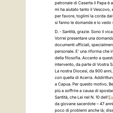
patronale di Caserta il Papa è a
mi ha aiutato tanto il Vescovo, 
per favore, toglimi la corda da
si fanno le domande e io vedo 
D. - Santità, grazie. Sono il vi
Vorrei presentare una domanda: 
documenti ufficiali, specialment
personale. E’ una riforma che i
della filosofia. Accanto a ques
intervento, da parte di Vostra 
La nostra Diocesi, da 900 anni, 
con quella di Acerra. Addirittur
a Capua. Per questo motivo, Be
più a soffrire a causa di spostam
Santità, che Lei nel N. 10 dell’
Ev
da giovane sacerdote – 47 anni
poco di problemi anche là; dis