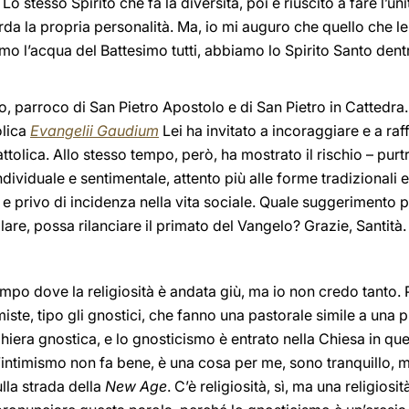
o stesso Spirito che fa la diversità, poi è riuscito a fare l’unit
 la propria personalità. Ma, io mi auguro che quello che lei
mo l’acqua del Battesimo tutti, abbiamo lo Spirito Santo dent
, parroco di San Pietro Apostolo e di San Pietro in Cattedr
olica
Evangelii Gaudium
Lei ha invitato a incoraggiare e a raf
ttolica. Allo stesso tempo, però, ha mostrato il rischio – pur
ndividuale e sentimentale, attento più alle forme tradizionali e
 e privo di incidenza nella vita sociale. Quale suggerimento 
are, possa rilanciare il primato del Vangelo? Grazie, Santità.
empo dove la religiosità è andata giù, ma io non credo tanto. 
imiste, tipo gli gnostici, che fanno una pastorale simile a una 
iera gnostica, e lo gnosticismo è entrato nella Chiesa in quest
’intimismo non fa bene, è una cosa per me, sono tranquillo, mi
lla strada della
New Age
. C’è religiosità, sì, ma una religiosi