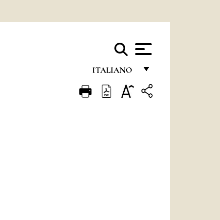
ITALIANO
FRANÇAIS
ENGLISH
ITALIANO
PORTUGUÊS
ESPAÑOL
DEUTSCH
POLSKI