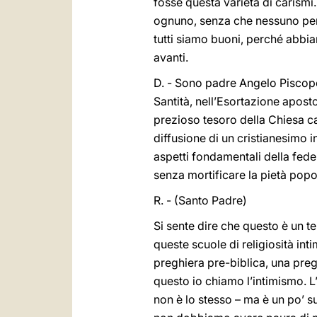
fosse questa varietà di carismi. L
ognuno, senza che nessuno perda
tutti siamo buoni, perché abbia
avanti.
D. - Sono padre Angelo Piscopo
Santità, nell’Esortazione apost
prezioso tesoro della Chiesa ca
diffusione di un cristianesimo i
aspetti fondamentali della fede
senza mortificare la pietà popol
R. - (Santo Padre)
Si sente dire che questo è un t
queste scuole di religiosità int
preghiera pre-biblica, una pregh
questo io chiamo l’intimismo. L
non è lo stesso – ma è un po’ su