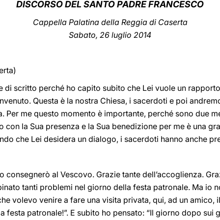
DISCORSO DEL SANTO PADRE FRANCESCO
Cappella Palatina de
lla Reggia di Caserta
Sabato, 26 luglio 2014
erta)
e di scritto perché ho capito subito che Lei vuole un rapport
envenuto. Questa è la nostra Chiesa, i sacerdoti e poi andremo
ia. Per me questo momento è importante, perché sono due me
 con la Sua presenza e la Sua benedizione per me è una graz
ndo che Lei desidera un dialogo, i sacerdoti hanno anche pr
o consegnerò al Vescovo. Grazie tante dell’accoglienza. Gra
inato tanti problemi nel giorno della festa patronale. Ma io
he volevo venire a fare una visita privata, qui, ad un amico, il
la festa patronale!”. E subito ho pensato: “Il giorno dopo sui gi