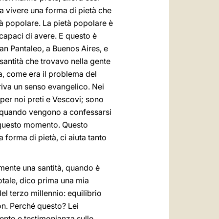
 vivere una forma di pietà che
tà popolare. La pietà popolare è
 capaci di avere. E questo è
an Pantaleo, a Buenos Aires, e
santità che trovavo nella gente
a, come era il problema del
pariva un senso evangelico. Nei
per noi preti e Vescovi; sono
li quando vengono a confessarsi
 a questo momento. Questo
 forma di pietà, ci aiuta tanto
lmente una santità, quando è
dotale, dico prima una mia
l terzo millennio: equilibrio
non. Perché questo? Lei
ento e testimonianza sulle