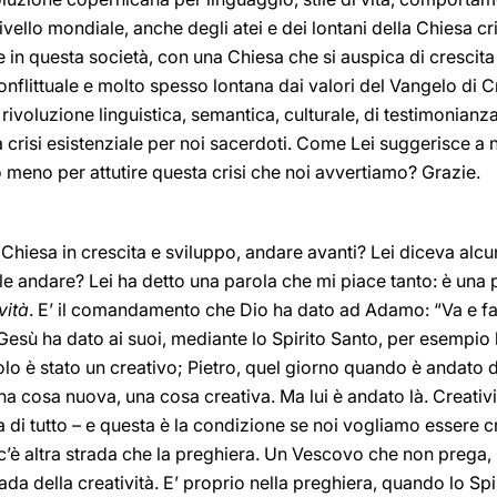
ivello mondiale, anche degli atei e dei lontani della Chiesa c
in questa società, con una Chiesa che si auspica di crescita 
nflittuale e molto spesso lontana dai valori del Vangelo di C
 rivoluzione linguistica, semantica, culturale, di testimonian
crisi esistenziale per noi sacerdoti. Come Lei suggerisce a no
 meno per attutire questa crisi che noi avvertiamo? Grazie.
Chiesa in crescita e sviluppo, andare avanti? Lei diceva alcun
e andare? Lei ha detto una parola che mi piace tanto: è una 
vità
. E’ il comandamento che Dio ha dato ad Adamo: “Va e fa 
sù ha dato ai suoi, mediante lo Spirito Santo, per esempio l
olo è stato un creativo; Pietro, quel giorno quando è andato 
a cosa nuova, una cosa creativa. Ma lui è andato là. Creativi
a di tutto – e questa è la condizione se noi vogliamo essere c
 c’è altra strada che la preghiera. Un Vescovo che non prega,
ada della creatività. E’ proprio nella preghiera, quando lo Spir