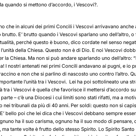
Ma quando si mettono d’accordo, i Vescovi?.
ono che in alcuni dei primi Concili i Vescovi arrivavano anche
brutto. E’ brutto quando i Vescovi sparlano uno dell’altro, 
iritualità, perché questo è buono, dico cordate nel senso nega
l’unità della Chiesa. Questo non è di Dio. E noi Vescovi dobb
r la Chiesa. Ma non si può andare sparlando uno dell’altro: “E
cia! I nostri antenati nei primi Concili andavano ai pugni, e io 
braccino e non che si parlino di nascosto uno contro l’altro. 
 importante l’unità tra i Vescovi. Lei ha poi sottolineato una s
à tra i Vescovi è quella che favorisce il mettersi d’accordo su
a parte – c’è una Diocesi i cui limiti sono stati rifatti, ma a mo
o nei tribunali da più di 40 anni. Per soldi: questo non si capi
. E’ bello poi che lei dica che i Vescovi debbano sempre ess
. Ognuno ha il suo carisma, ognuno ha il suo modo di pensare, 
i, ma tante volte è frutto dello stesso Spirito. Lo Spirito Sant