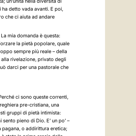
à; un’unità nella diversità di
 ha detto vada avanti. E poi,
ro che ci aiuta ad andare
a. La mia domanda è questa:
forzare la pietà popolare, quale
troppo sempre più reale – della
 alla rivelazione, privato degli
può darci per una pastorale che
Perché ci sono queste correnti,
preghiera pre-cristiana, una
i gruppi di pietà intimista:
 sento pieno di Dio. E’ un po’ –
tà pagana, o addirittura eretica;