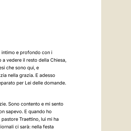
العربيّة
中文
LATINE
o intimo e profondo con i
 a vedere il resto della Chiesa,
si che sono qui, e
ia nella grazia. E adesso
eparato per Lei delle domande.
zie. Sono contento e mi sento
 non sapevo. E quando ho
 pastore Traettino, lui mi ha
ornali ci sarà: nella festa