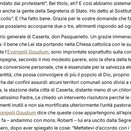
ndato dai protestanti”. Bel titolo, eh? E così abbiamo sistemat
e anche la gente della Segreteria di Stato. Ho detto al Sostit
l collo”. E l’ha fatto bene. Grazie per le vostre domande che 
se possiamo accorparne due o tre, altrimenti rispondo ad og
cario generale di Caserta, don Pasquariello. Un grazie immenso
il bene che Lei sta portando nella Chiesa cattolica con le su
e l’
Evangelii Gaudium
, sono improntate soprattutto sulla con
mpegna, secondo il mio modesto parere, solo la sfera della te
ta conversione personale, che è essenziale per la salvezza et
Santità, che possa coinvolgere di più il popolo di Dio, propri
ha dei confini assurdi: alcuni territori comunali sono divisi 
a, la stazione della città di Caserta, distante meno di un chi
atissimo Padre, Le chiedo un intervento risolutore perché l
enti inutili e non sia mortificata ulteriormente l’unità pastoral
angelii Gaudium
dice che queste cose appartengono all’epis
 fa – andammo con mons. Roberti – lui era uscito dalla Segre
sero, dopo aver spiegato le cose: “Mettetevi d’accordo con i 