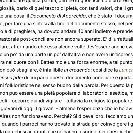
nunciare questa parola, perché lo gnosticismo è un’eresia, è
iosità, parlo di quel tesoro di pietà, con tanti valori, che il
te una cosa: il
Documento di Aparecida
, che è stato il docu
, per fare una sintesi alla fine del documento stesso, nel pe
to e di preghiera, ha dovuto andare 40 anni indietro e prende
pastorale post-conciliare non ancora superato. E’ di un’attua
olare, affermando che essa alcune volte dev’essere anche ev
are un po’ da una parte un po’ dall’altra o non avere un’espress
tra nel cuore con il Battesimo è una forza enorme, a tal punto
on può sbagliare, è infallibile
in credendo
: così dice la
Lumen
ensus fidei
di cui parla questo documento conciliare e guida n
 folkloristiche nel senso buono della parola. Per questo la 
non può essere una pietà popolare di laboratorio, asettica, 
coli – occorre quindi vigilare – tuttavia la religiosità popolar
ovani di oggi. I giovani – almeno l’esperienza che io ho avuto
Aires non funzionavano. Perché? Si diceva loro: facciamo una
a quando i parroci hanno trovato la strada per coinvolgere i g
 la catechesi ai popoli che ne hanno bisogno, nei paesini che 