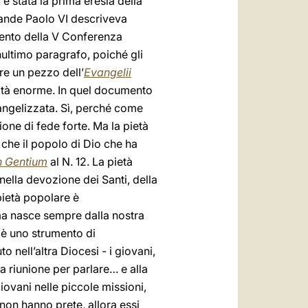
 stata la prima eresia della
 grande Paolo VI descriveva
mento della V Conferenza
nultimo paragrafo, poiché gli
re un pezzo dell’
Evangelii
lità enorme. In quel documento
angelizzata. Sì, perché come
ione di fede forte. Ma la pietà
 che il popolo di Dio che ha
 Gentium
al N. 12. La pietà
ella devozione dei Santi, della
pietà popolare è
ma nasce sempre dalla nostra
e è uno strumento di
 nell’altra Diocesi - i giovani,
 riunione per parlare… e alla
iovani nelle piccole missioni,
non hanno prete, allora essi